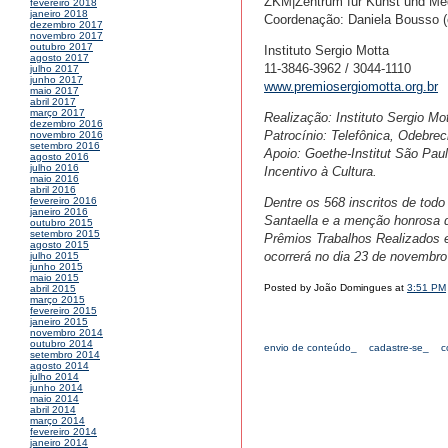
ZKM|Zentrum fur Kunst und Med
fevereiro 2018
janeiro 2018
Coordenação: Daniela Bousso (c
dezembro 2017
novembro 2017
outubro 2017
Instituto Sergio Motta
agosto 2017
11-3846-3962 / 3044-1110
julho 2017
junho 2017
www.premiosergiomotta.org.br
maio 2017
abril 2017
março 2017
Realização: Instituto Sergio M
dezembro 2016
Patrocínio: Telefônica, Odebrec
novembro 2016
setembro 2016
Apoio: Goethe-Institut São Paul
agosto 2016
julho 2016
Incentivo à Cultura.
maio 2016
abril 2016
Dentre os 568 inscritos de todo 
fevereiro 2016
janeiro 2016
Santaella e a menção honrosa d
outubro 2015
setembro 2015
Prêmios Trabalhos Realizados 
agosto 2015
ocorrerá no dia 23 de novembro
julho 2015
junho 2015
maio 2015
Posted by João Domingues at
3:51 PM
abril 2015
março 2015
fevereiro 2015
janeiro 2015
novembro 2014
outubro 2014
envio de conteúdo_
cadastre-se_
c
setembro 2014
agosto 2014
julho 2014
junho 2014
maio 2014
abril 2014
março 2014
fevereiro 2014
janeiro 2014