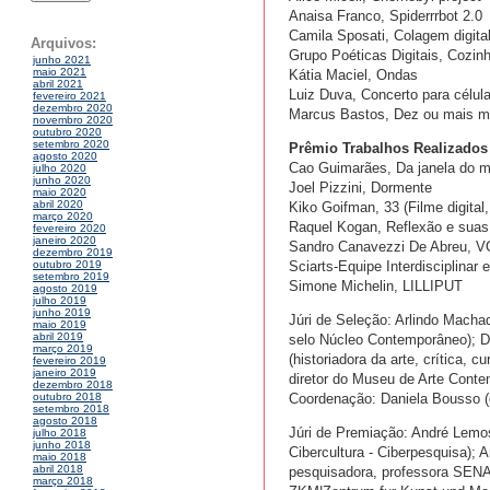
Anaisa Franco, Spiderrrbot 2.0
Camila Sposati, Colagem digita
Arquivos:
Grupo Poéticas Digitais, Cozin
junho 2021
maio 2021
Kátia Maciel, Ondas
abril 2021
Luiz Duva, Concerto para célu
fevereiro 2021
dezembro 2020
Marcus Bastos, Dez ou mais mi
novembro 2020
outubro 2020
setembro 2020
Prêmio Trabalhos Realizados 
agosto 2020
Cao Guimarães, Da janela do m
julho 2020
junho 2020
Joel Pizzini, Dormente
maio 2020
abril 2020
Kiko Goifman, 33 (Filme digital, 
março 2020
Raquel Kogan, Reflexão e suas 
fevereiro 2020
janeiro 2020
Sandro Canavezzi De Abreu, V
dezembro 2019
Sciarts-Equipe Interdisciplinar
outubro 2019
setembro 2019
Simone Michelin, LILLIPUT
agosto 2019
julho 2019
junho 2019
Júri de Seleção: Arlindo Macha
maio 2019
abril 2019
selo Núcleo Contemporâneo); Da
março 2019
(historiadora da arte, crítica,
fevereiro 2019
janeiro 2019
diretor do Museu de Arte Cont
dezembro 2018
Coordenação: Daniela Bousso (c
outubro 2018
setembro 2018
agosto 2018
Júri de Premiação: André Lemos
julho 2018
junho 2018
Cibercultura - Ciberpesquisa); 
maio 2018
abril 2018
pesquisadora, professora SENAC
março 2018