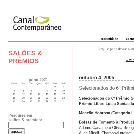
comunidade
agen
Pesquise por palavras e/ou
SALÕES &
PRÊMIOS
« Ven
outubro 4, 2005
julho 2021
Dom
Seg
Ter
Qua
Qui
Sex
Sab
Selecionados do 6º Prêmi
1
2
3
4
5
6
7
8
9
10
11
12
13
14
15
16
17
Selecionados do 6º Prêmio Se
18
19
20
21
22
23
24
25
26
27
28
29
30
31
Prêmio Líber: Lúcia Santaella
Menção Honrosa (Categoria Lí
Pesquise em
salões & prêmios:
Bolsas de Fomento à Produçã
Adams Carvalho e Olívia Breng
Alice Miceli, Chernobyl project