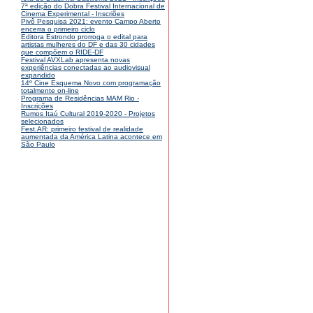
7ª edição do Dobra Festival Internacional de
Cinema Experimental - Inscriões
Pivô Pesquisa 2021: evento Campo Aberto
encerra o primeiro ciclo
Editora Estrondo prorroga o edital para
artistas mulheres do DF e das 30 cidades
que compõem o RIDE-DF
Festival AVXLab apresenta novas
experiências conectadas ao audiovisual
expandido
14º Cine Esquema Novo com programação
totalmente on-line
Programa de Residências MAM Rio -
Inscrições
Rumos Itaú Cultural 2019-2020 - Projetos
selecionados
Fest.AR: primeiro festival de realidade
aumentada da América Latina acontece em
São Paulo