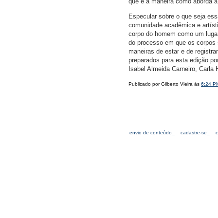
que é a maneira como aborda 
Especular sobre o que seja ess
comunidade acadêmica e artísti
corpo do homem como um lugar 
do processo em que os corpos s
maneiras de estar e de regist
preparados para esta edição po
Isabel Almeida Carneiro, Carla
Publicado por Gilberto Vieira às
6:24 P
envio de conteúdo_
cadastre-se_