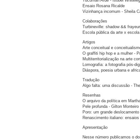
Tucumán Arde - Isobel Whitele
Ensaio Rosana Ricalde
Vizinhança incomum - Sheila C
Colaborações
Turbineville: shadow && frayeur
Escola pública da arte x escola
Artigos
Arte conceitual e conceitualismo
O graffiti hip hop e a mulher - P
Multiterritorialização na arte c
Lomografia: a fotografia pós-dig
Diáspora, poesia urbana e afric
Tradução
Algo falta: uma discussão - Th
Resenhas
O arquivo da política em Marth
Pele profunda - Gilton Monteiro
Poro: um grande deslocamento 
Renascimento italiano: ensaios
Apresentação
Nesse número publicamos o dos