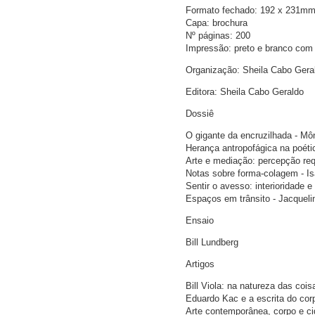
Formato fechado: 192 x 231m
Capa: brochura
Nº páginas: 200
Impressão: preto e branco com
Organização: Sheila Cabo Gera
Editora: Sheila Cabo Geraldo
Dossiê
O gigante da encruzilhada - Môn
Herança antropofágica na poét
Arte e mediação: percepção re
Notas sobre forma-colagem - Is
Sentir o avesso: interioridade e
Espaços em trânsito - Jacquel
Ensaio
Bill Lundberg
Artigos
Bill Viola: na natureza das cois
Eduardo Kac e a escrita do cor
Arte contemporânea, corpo e cid