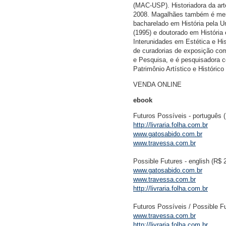
(MAC-USP). Historiadora da art
2008. Magalhães também é memb
bacharelado em História pela U
(1995) e doutorado em História
Interunidades em Estética e H
de curadorias de exposição co
e Pesquisa, e é pesquisadora c
Patrimônio Artístico e Históri
VENDA ONLINE
ebook
Futuros Possíveis - português 
http://livraria.folha.com.br
www.gatosabido.com.br
www.travessa.com.br
Possible Futures - english (R$ 
www.gatosabido.com.br
www.travessa.com.br
http://livraria.folha.com.br
Futuros Possíveis / Possible Fut
www.travessa.com.br
http://livraria.folha.com.br