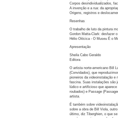
Corpos desindividualizados, fa
A invenção e a rua: da apropri
Origens, registros e deslocame
Resenhas
O trabalho de luto da pintura m
Gordon Matta-Clark: desfazer o 
Hélio Oiticica - O Museu É o Mu
Apresentação
Sheila Cabo Geraldo
Editora
O artista norte-americano Bill
(Convidados), que reproduzimos
pioneiros da videoinstalação e 
fascina. Suas instalações são
lúdico e artificioso que aparec
roubados) e Passage (Passagem
artista.
É também sobre videoinstalação
sobre a obra de Bill Viola, out
último, diz Tiberghien, o que s