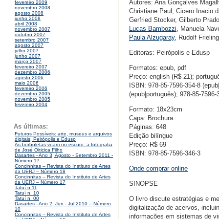
Autores: Ana Gonçalves Magalhãe
fevereiro 2009
novembro 2008
Christiane Paul, Cicero Inacio 
agosto 2008
junho 2008
Gerfried Stocker, Gilberto Prad
abril 2008
Lucas Bambozzi
, Manuela Nav
novembro 2007
outubro 2007
Paula Alzugaray
, Rudolf Frieling
setembro 2007
agosto 2007
julho 2007
Editoras: Peirópolis e Edusp
junho 2007
março 2007
Formatos: epub, pdf
fevereiro 2007
dezembro 2006
Preço: english (R$ 21); portuguê
agosto 2006
maio 2006
ISBN: 978-85-7596-354-8 (epub|e
fevereiro 2006
(epub|português); 978-85-7596-3
dezembro 2005
novembro 2005
fevereiro 2004
Formato: 18x23cm
Capa: Brochura
As últimas:
Páginas: 648
Futuros Possíveis: arte, museus e arquivos
Edição bilíngue
digitais, Peirópolis e Edusp
Preço: R$ 69
As borboletas voam no escuro: a fotografia
de José Oiticica Filho
ISBN: 978-85-7596-346-3
Dasartes - Ano 3, Agosto - Setembro 2011 -
Número 17
Concinnitas – Revista do Instituto de Artes
Onde comprar online
da UERJ – Número 18
Concinnitas – Revista do Instituto de Artes
da UERJ – Número 17
SINOPSE
Tatuí n.11
Tatuí n. 10
O livro discute estratégias e 
Tatuí n. 00
Dasartes - Ano 2, Jun - Jul 2010 – Número
digitalização de acervos, incl
10
Concinnitas – Revista do Instituto de Artes
informações em sistemas de vis