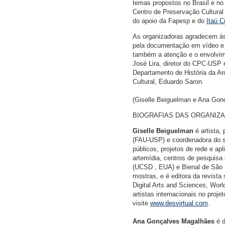
temas propostos no Brasil e no
Centro de Preservação Cultural
do apoio da Fapesp e do
Itaú C
As organizadoras agradecem às 
pela documentação em vídeo e s
também a atenção e o envolvime
José Lira, diretor do CPC-USP 
Departamento de História da Ar
Cultural, Eduardo Saron.
(Giselle Beiguelman e Ana Gon
BIOGRAFIAS DAS ORGANIZ
Giselle Beiguelman
é artista,
(FAU-USP) e coordenadora do s
públicos, projetos de rede e ap
artemídia, centros de pesquis
(UCSD , EUA) e Bienal de São Pa
mostras, e é editora da revist
Digital Arts and Sciences, Wor
artistas internacionais no pro
visite
www.desvirtual.com
.
Ana Gonçalves Magalhães
é d