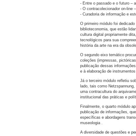
- Entre o passado e o futuro – 
- O contracolecionador on-line
- Curadoria de informação e es
O primeiro módulo foi dedicado
biblioteconomia, que estão lid
cultura digital propriamente di
tecnológicos para sua compreen
história da arte na era da obso
O segundo eixo temático procuro
coleções (impressas, pictóricas
publicação dessas informações, 
e à elaboração de instrumento
Já o terceiro módulo refletiu so
lado, tais como Netzspannung, 
uma contracultura do arquivam
institucional das práticas e po
Finalmente, o quarto módulo a
publicação de informações, qu
específicas e abordagens transd
museologia .
A diversidade de questões e per