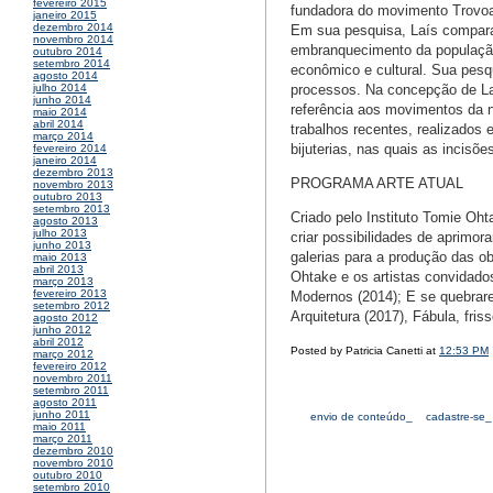
fevereiro 2015
fundadora do movimento Trovoa.
janeiro 2015
dezembro 2014
Em sua pesquisa, Laís compara o
novembro 2014
embranquecimento da população 
outubro 2014
setembro 2014
econômico e cultural. Sua pesqu
agosto 2014
processos. Na concepção de La
julho 2014
junho 2014
referência aos movimentos da n
maio 2014
abril 2014
trabalhos recentes, realizados e
março 2014
bijuterias, nas quais as incisõ
fevereiro 2014
janeiro 2014
dezembro 2013
PROGRAMA ARTE ATUAL
novembro 2013
outubro 2013
setembro 2013
Criado pelo Instituto Tomie Oht
agosto 2013
julho 2013
criar possibilidades de aprimor
junho 2013
galerias para a produção das ob
maio 2013
abril 2013
Ohtake e os artistas convidado
março 2013
fevereiro 2013
Modernos (2014); E se quebrar
setembro 2012
Arquitetura (2017), Fábula, fris
agosto 2012
junho 2012
abril 2012
Posted by Patricia Canetti at
12:53 PM
março 2012
fevereiro 2012
novembro 2011
setembro 2011
agosto 2011
junho 2011
envio de conteúdo_
cadastre-se_
maio 2011
março 2011
dezembro 2010
novembro 2010
outubro 2010
setembro 2010