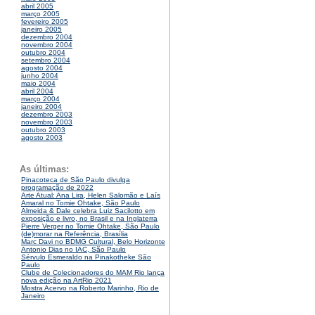
abril 2005
março 2005
fevereiro 2005
janeiro 2005
dezembro 2004
novembro 2004
outubro 2004
setembro 2004
agosto 2004
junho 2004
maio 2004
abril 2004
março 2004
janeiro 2004
dezembro 2003
novembro 2003
outubro 2003
agosto 2003
As últimas:
Pinacoteca de São Paulo divulga
programação de 2022
Arte Atual: Ana Lira, Helen Salomão e Laís
Amaral no Tomie Ohtake, São Paulo
Almeida & Dale celebra Luiz Sacilotto em
exposição e livro, no Brasil e na Inglaterra
Pierre Verger no Tomie Ohtake, São Paulo
(de)morar na Referência, Brasília
Marc Davi no BDMG Cultural, Belo Horizonte
Antonio Dias no IAC, São Paulo
Sérvulo Esmeraldo na Pinakotheke São
Paulo
Clube de Colecionadores do MAM Rio lança
nova edição na ArtRio 2021
Mostra Acervo na Roberto Marinho, Rio de
Janeiro