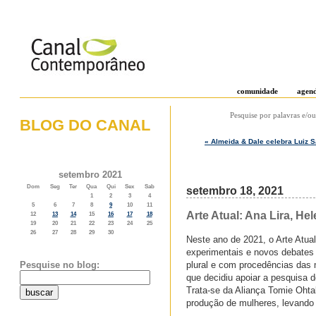
comunidade
agen
Pesquise por palavras e/ou
BLOG DO CANAL
« Almeida & Dale celebra Luiz Sa
o weblog do canal contemporâneo
setembro 2021
Dom
Seg
Ter
Qua
Qui
Sex
Sab
setembro 18, 2021
1
2
3
4
5
6
7
8
9
10
11
Arte Atual: Ana Lira, H
12
13
14
15
16
17
18
19
20
21
22
23
24
25
26
27
28
29
30
Neste ano de 2021, o Arte Atua
experimentais e novos debates 
plural e com procedências das 
Pesquise no blog:
que decidiu apoiar a pesquisa 
Trata-se da Aliança Tomie Ohta
produção de mulheres, levando a