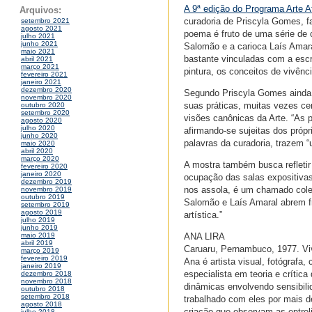
A 9ª edição do Programa Arte A
Arquivos:
curadoria de Priscyla Gomes, f
setembro 2021
agosto 2021
poema é fruto de uma série de c
julho 2021
junho 2021
Salomão e a carioca Laís Amar
maio 2021
bastante vinculadas com a escri
abril 2021
março 2021
pintura, os conceitos de vivênci
fevereiro 2021
janeiro 2021
dezembro 2020
Segundo Priscyla Gomes ainda, 
novembro 2020
suas práticas, muitas vezes ce
outubro 2020
setembro 2020
visões canônicas da Arte. “As 
agosto 2020
julho 2020
afirmando-se sujeitas dos própr
junho 2020
palavras da curadoria, trazem “u
maio 2020
abril 2020
março 2020
A mostra também busca refletir
fevereiro 2020
janeiro 2020
ocupação das salas expositivas
dezembro 2019
nos assola, é um chamado colet
novembro 2019
outubro 2019
Salomão e Laís Amaral abrem fr
setembro 2019
agosto 2019
artística.”
julho 2019
junho 2019
ANA LIRA
maio 2019
abril 2019
Caruaru, Pernambuco, 1977. Viv
março 2019
fevereiro 2019
Ana é artista visual, fotógrafa,
janeiro 2019
especialista em teoria e crític
dezembro 2018
novembro 2018
dinâmicas envolvendo sensibili
outubro 2018
setembro 2018
trabalhado com eles por mais de
agosto 2018
criação que observam as entre
julho 2018