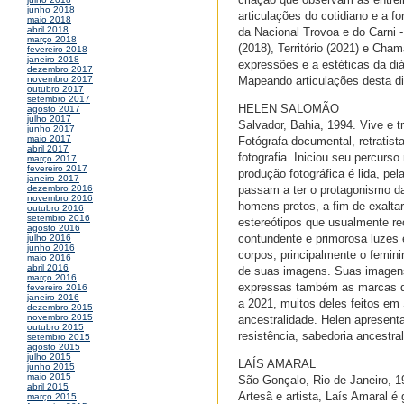
junho 2018
articulações do cotidiano e a 
maio 2018
abril 2018
da Nacional Trovoa e do Carni 
março 2018
(2018), Território (2021) e Ch
fevereiro 2018
janeiro 2018
expressões e a estéticas da di
dezembro 2017
Mapeando articulações desta di
novembro 2017
outubro 2017
setembro 2017
HELEN SALOMÃO
agosto 2017
julho 2017
Salvador, Bahia, 1994. Vive e 
junho 2017
maio 2017
Fotógrafa documental, retratis
abril 2017
fotografia. Iniciou seu percurs
março 2017
fevereiro 2017
produção fotográfica é lida, pe
janeiro 2017
passam a ter o protagonismo da
dezembro 2016
novembro 2016
homens pretos, a fim de exaltar
outubro 2016
setembro 2016
estereótipos que usualmente re
agosto 2016
contundente e primorosa luzes e
julho 2016
junho 2016
corpos, principalmente o femini
maio 2016
abril 2016
de suas imagens. Suas imagens
março 2016
expressas também as marcas do
fevereiro 2016
janeiro 2016
a 2021, muitos deles feitos em
dezembro 2015
novembro 2015
ancestralidade. Helen apresen
outubro 2015
resistência, sabedoria ancestral
setembro 2015
agosto 2015
julho 2015
LAÍS AMARAL
junho 2015
maio 2015
São Gonçalo, Rio de Janeiro, 19
abril 2015
Artesã e artista, Laís Amaral 
março 2015