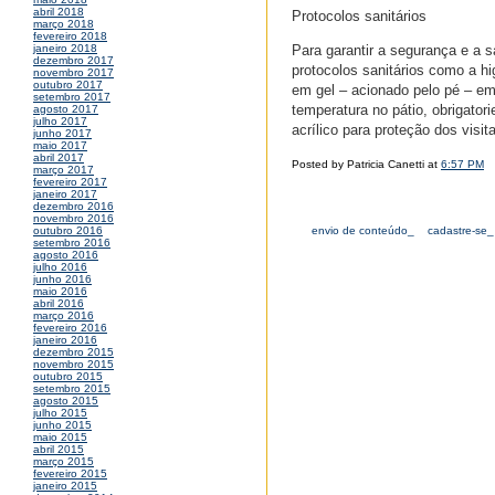
abril 2018
Protocolos sanitários
março 2018
fevereiro 2018
Para garantir a segurança e a 
janeiro 2018
dezembro 2017
protocolos sanitários como a h
novembro 2017
outubro 2017
em gel – acionado pelo pé – em
setembro 2017
temperatura no pátio, obrigato
agosto 2017
julho 2017
acrílico para proteção dos visit
junho 2017
maio 2017
abril 2017
Posted by Patricia Canetti at
6:57 PM
março 2017
fevereiro 2017
janeiro 2017
dezembro 2016
novembro 2016
envio de conteúdo_
cadastre-se_
outubro 2016
setembro 2016
agosto 2016
julho 2016
junho 2016
maio 2016
abril 2016
março 2016
fevereiro 2016
janeiro 2016
dezembro 2015
novembro 2015
outubro 2015
setembro 2015
agosto 2015
julho 2015
junho 2015
maio 2015
abril 2015
março 2015
fevereiro 2015
janeiro 2015