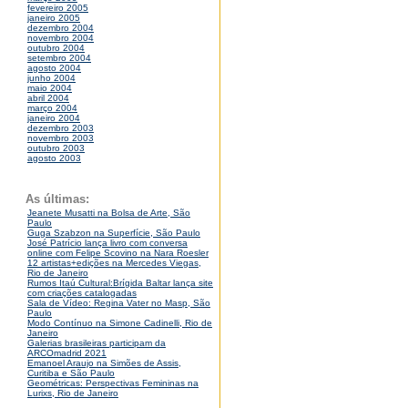
fevereiro 2005
janeiro 2005
dezembro 2004
novembro 2004
outubro 2004
setembro 2004
agosto 2004
junho 2004
maio 2004
abril 2004
março 2004
janeiro 2004
dezembro 2003
novembro 2003
outubro 2003
agosto 2003
As últimas:
Jeanete Musatti na Bolsa de Arte, São
Paulo
Guga Szabzon na Superfície, São Paulo
José Patrício lança livro com conversa
online com Felipe Scovino na Nara Roesler
12 artistas+edições na Mercedes Viegas,
Rio de Janeiro
Rumos Itaú Cultural:Brígida Baltar lança site
com criações catalogadas
Sala de Vídeo: Regina Vater no Masp, São
Paulo
Modo Contínuo na Simone Cadinelli, Rio de
Janeiro
Galerias brasileiras participam da
ARCOmadrid 2021
Emanoel Araujo na Simões de Assis,
Curitiba e São Paulo
Geométricas: Perspectivas Femininas na
Lurixs, Rio de Janeiro