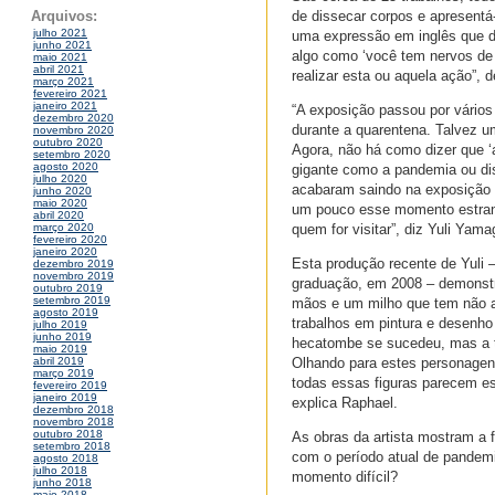
de dissecar corpos e apresentá
Arquivos:
julho 2021
uma expressão em inglês que di
junho 2021
algo como ‘você tem nervos de
maio 2021
abril 2021
realizar esta ou aquela ação”, 
março 2021
fevereiro 2021
janeiro 2021
“A exposição passou por vários
dezembro 2020
durante a quarentena. Talvez u
novembro 2020
outubro 2020
Agora, não há como dizer que ‘
setembro 2020
agosto 2020
gigante como a pandemia ou di
julho 2020
acabaram saindo na exposição c
junho 2020
maio 2020
um pouco esse momento estran
abril 2020
quem for visitar”, diz Yuli Yama
março 2020
fevereiro 2020
janeiro 2020
Esta produção recente de Yuli 
dezembro 2019
novembro 2019
graduação, em 2008 – demonstra 
outubro 2019
setembro 2019
mãos e um milho que tem não 
agosto 2019
trabalhos em pintura e desenho
julho 2019
junho 2019
hecatombe se sucedeu, mas a t
maio 2019
Olhando para estes personagens
abril 2019
março 2019
todas essas figuras parecem est
fevereiro 2019
janeiro 2019
explica Raphael.
dezembro 2018
novembro 2018
outubro 2018
As obras da artista mostram a f
setembro 2018
com o período atual de pandemi
agosto 2018
julho 2018
momento difícil?
junho 2018
maio 2018