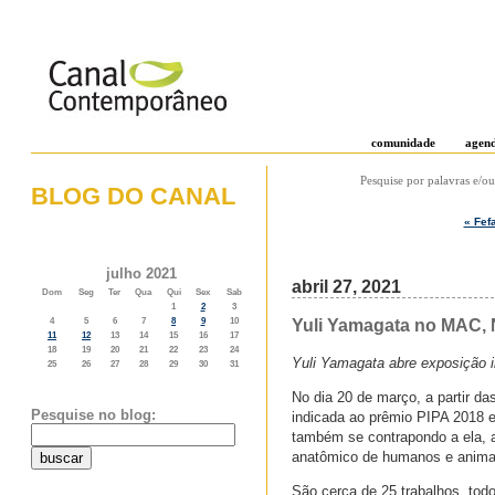
comunidade
agen
Pesquise por palavras e/ou
BLOG DO CANAL
« Fef
o weblog do canal contemporâneo
julho 2021
abril 27, 2021
Dom
Seg
Ter
Qua
Qui
Sex
Sab
1
2
3
Yuli Yamagata no MAC, N
4
5
6
7
8
9
10
11
12
13
14
15
16
17
18
19
20
21
22
23
24
Yuli Yamagata abre exposição i
25
26
27
28
29
30
31
No dia 20 de março, a partir d
Pesquise no blog:
indicada ao prêmio PIPA 2018 
também se contrapondo a ela, a
anatômico de humanos e animai
São cerca de 25 trabalhos, tod