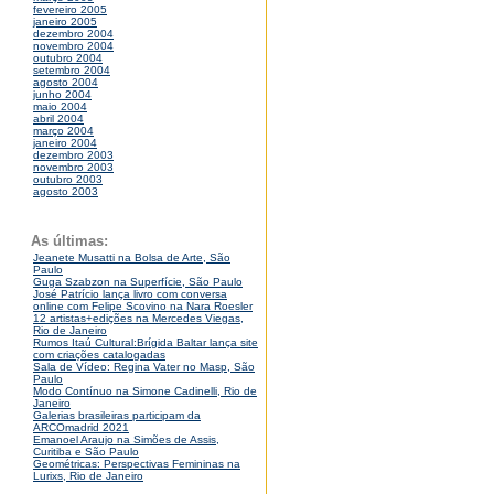
fevereiro 2005
janeiro 2005
dezembro 2004
novembro 2004
outubro 2004
setembro 2004
agosto 2004
junho 2004
maio 2004
abril 2004
março 2004
janeiro 2004
dezembro 2003
novembro 2003
outubro 2003
agosto 2003
As últimas:
Jeanete Musatti na Bolsa de Arte, São
Paulo
Guga Szabzon na Superfície, São Paulo
José Patrício lança livro com conversa
online com Felipe Scovino na Nara Roesler
12 artistas+edições na Mercedes Viegas,
Rio de Janeiro
Rumos Itaú Cultural:Brígida Baltar lança site
com criações catalogadas
Sala de Vídeo: Regina Vater no Masp, São
Paulo
Modo Contínuo na Simone Cadinelli, Rio de
Janeiro
Galerias brasileiras participam da
ARCOmadrid 2021
Emanoel Araujo na Simões de Assis,
Curitiba e São Paulo
Geométricas: Perspectivas Femininas na
Lurixs, Rio de Janeiro