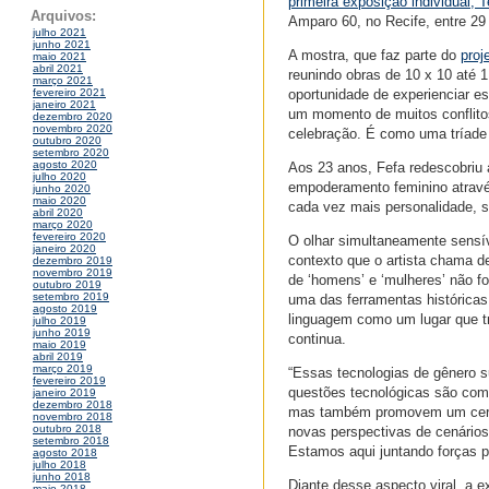
primeira exposição individual,
Arquivos:
Amparo 60, no Recife, entre 29 
julho 2021
junho 2021
A mostra, que faz parte do
proj
maio 2021
abril 2021
reunindo obras de 10 x 10 até 
março 2021
oportunidade de experienciar es
fevereiro 2021
janeiro 2021
um momento de muitos conflito
dezembro 2020
novembro 2020
celebração. É como uma tríade 
outubro 2020
setembro 2020
agosto 2020
Aos 23 anos, Fefa redescobriu 
julho 2020
empoderamento feminino atravé
junho 2020
maio 2020
cada vez mais personalidade, s
abril 2020
março 2020
fevereiro 2020
O olhar simultaneamente sensíve
janeiro 2020
contexto que o artista chama d
dezembro 2019
novembro 2019
de ‘homens’ e ‘mulheres’ não f
outubro 2019
setembro 2019
uma das ferramentas históricas
agosto 2019
linguagem como um lugar que tra
julho 2019
junho 2019
continua.
maio 2019
abril 2019
março 2019
“Essas tecnologias de gênero s
fevereiro 2019
questões tecnológicas são com
janeiro 2019
dezembro 2018
mas também promovem um certo 
novembro 2018
outubro 2018
novas perspectivas de cenários
setembro 2018
Estamos aqui juntando forças p
agosto 2018
julho 2018
junho 2018
Diante desse aspecto viral, a e
maio 2018