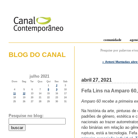
comunidade
agen
Pesquise por palavras e/ou
BLOG DO CANAL
« Antoni Muntadas abre
o weblog do canal contemporâneo
julho 2021
abril 27, 2021
Dom
Seg
Ter
Qua
Qui
Sex
Sab
1
2
3
Fefa Lins na Amparo 60,
4
5
6
7
8
9
10
11
12
13
14
15
16
17
18
19
20
21
22
23
24
Amparo 60 recebe a primeira ex
25
26
27
28
29
30
31
Na história da arte, pinturas 
Pesquise no blog:
padrões de gênero, estética e 
nacionais ao trazer autorretra
não binárias em relação ao gêne
ruptura, está a tecnologia. Fefa