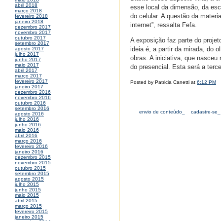
abril 2018
esse local da dimensão, da es
março 2018
do celular. A questão da materi
fevereiro 2018
janeiro 2018
internet”, ressalta Fefa.
dezembro 2017
novembro 2017
outubro 2017
A exposição faz parte do projet
setembro 2017
ideia é, a partir da mirada, do
agosto 2017
julho 2017
obras. A iniciativa, que nasceu
junho 2017
maio 2017
do presencial. Esta será a terc
abril 2017
março 2017
fevereiro 2017
Posted by Patricia Canetti at
6:12 PM
janeiro 2017
dezembro 2016
novembro 2016
outubro 2016
setembro 2016
envio de conteúdo_
cadastre-se_
agosto 2016
julho 2016
junho 2016
maio 2016
abril 2016
março 2016
fevereiro 2016
janeiro 2016
dezembro 2015
novembro 2015
outubro 2015
setembro 2015
agosto 2015
julho 2015
junho 2015
maio 2015
abril 2015
março 2015
fevereiro 2015
janeiro 2015