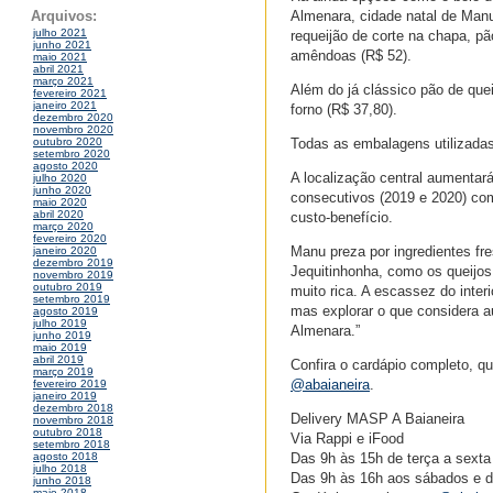
Almenara, cidade natal de Manu
Arquivos:
julho 2021
requeijão de corte na chapa, p
junho 2021
amêndoas (R$ 52).
maio 2021
abril 2021
março 2021
Além do já clássico pão de que
fevereiro 2021
janeiro 2021
forno (R$ 37,80).
dezembro 2020
novembro 2020
Todas as embalagens utilizadas
outubro 2020
setembro 2020
agosto 2020
A localização central aumentará
julho 2020
junho 2020
consecutivos (2019 e 2020) co
maio 2020
abril 2020
custo-benefício.
março 2020
fevereiro 2020
Manu preza por ingredientes fre
janeiro 2020
dezembro 2019
Jequitinhonha, como os queijos 
novembro 2019
outubro 2019
muito rica. A escassez do interi
setembro 2019
mas explorar o que considera a
agosto 2019
julho 2019
Almenara.”
junho 2019
maio 2019
abril 2019
Confira o cardápio completo, 
março 2019
@abaianeira
.
fevereiro 2019
janeiro 2019
dezembro 2018
Delivery MASP A Baianeira
novembro 2018
outubro 2018
Via Rappi e iFood
setembro 2018
Das 9h às 15h de terça a sexta
agosto 2018
julho 2018
Das 9h às 16h aos sábados e 
junho 2018
maio 2018