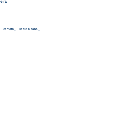
eira
contato_
sobre o canal_