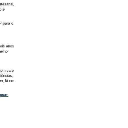
rtesanal,
o e
r para o
dois anos
elhor
onômica é
ndências,
ha, lá em
agram