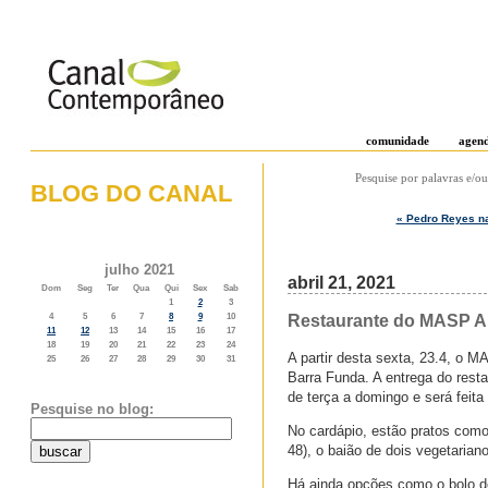
comunidade
agen
Pesquise por palavras e/ou
BLOG DO CANAL
« Pedro Reyes na
o weblog do canal contemporâneo
julho 2021
abril 21, 2021
Dom
Seg
Ter
Qua
Qui
Sex
Sab
1
2
3
Restaurante do MASP A 
4
5
6
7
8
9
10
11
12
13
14
15
16
17
18
19
20
21
22
23
24
A partir desta sexta, 23.4, o M
25
26
27
28
29
30
31
Barra Funda. A entrega do res
de terça a domingo e será feita
Pesquise no blog:
No cardápio, estão pratos como 
48), o baião de dois vegetarian
Há ainda opções como o bolo de