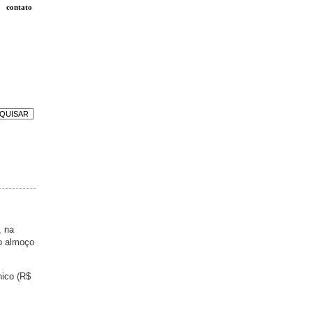
contato
, na
o almoço
nico (R$