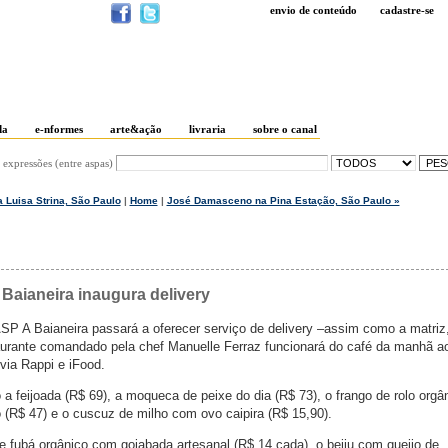
envio de conteúdo
cadastre-se
da
e-nformes
arte&ação
livraria
sobre o canal
 expressões (entre aspas)
 Luisa Strina, São Paulo
|
Home
|
José Damasceno na Pina Estação, São Paulo »
Baianeira inaugura delivery
ASP A Baianeira passará a oferecer serviço de delivery –assim como a matriz
taurante comandado pela chef Manuelle Ferraz funcionará do café da manhã a
 via Rappi e iFood.
a feijoada (R$ 69), a moqueca de peixe do dia (R$ 73), o frango de rolo orgâ
o (R$ 47) e o cuscuz de milho com ovo caipira (R$ 15,90).
 fubá orgânico com goiabada artesanal (R$ 14 cada), o beiju com queijo de