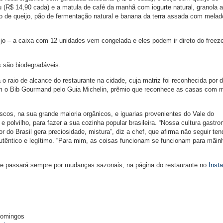
 (R$ 14,90 cada) e a matula de café da manhã com iogurte natural, granola a
ão de queijo, pão de fermentação natural e banana da terra assada com melad
ijo – a caixa com 12 unidades vem congelada e eles podem ir direto do freeze
 são biodegradáveis.
 o raio de alcance do restaurante na cidade, cuja matriz foi reconhecida por 
m o Bib Gourmand pelo Guia Michelin, prêmio que reconhece as casas com m
scos, na sua grande maioria orgânicos, e iguarias provenientes do Vale do
e polvilho, para fazer a sua cozinha popular brasileira. “Nossa cultura gastr
or do Brasil gera preciosidade, mistura”, diz a chef, que afirma não seguir te
utêntico e legítimo. “Para mim, as coisas funcionam se funcionam para mãin
que passará sempre por mudanças sazonais, na página do restaurante no
Inst
domingos