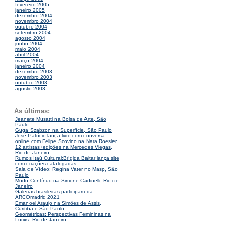
fevereiro 2005
janeiro 2005
dezembro 2004
novembro 2004
outubro 2004
setembro 2004
agosto 2004
junho 2004
maio 2004
abril 2004
março 2004
janeiro 2004
dezembro 2003
novembro 2003
outubro 2003
agosto 2003
As últimas:
Jeanete Musatti na Bolsa de Arte, São
Paulo
Guga Szabzon na Superfície, São Paulo
José Patrício lança livro com conversa
online com Felipe Scovino na Nara Roesler
12 artistas+edições na Mercedes Viegas,
Rio de Janeiro
Rumos Itaú Cultural:Brígida Baltar lança site
com criações catalogadas
Sala de Vídeo: Regina Vater no Masp, São
Paulo
Modo Contínuo na Simone Cadinelli, Rio de
Janeiro
Galerias brasileiras participam da
ARCOmadrid 2021
Emanoel Araujo na Simões de Assis,
Curitiba e São Paulo
Geométricas: Perspectivas Femininas na
Lurixs, Rio de Janeiro