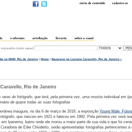
envio de conteúdo
cadastre-se
da
e-nformes
arte&ação
livraria
sobre o canal
 expressões (entre aspas)
ta no MAM, Rio de Janeiro
|
Home
|
Nazareno na Luciana Caravello, Rio de Janeiro »
Caravello, Rio de Janeiro
raras do fotógrafo, que terá, pela primeira vez, uma mostra individual em I
enário de quase todas as suas fotografias
porânea inaugura, no dia 6 de março de 2018, a exposição
Young Male: Fotog
fotógrafo, que nasceu em 1921 e faleceu em 1992. Pela primeira vez será rea
a em Ipanema, bairro onde ele morou a maior parte de sua vida e que foi cená
 Curadoria de Eder Chiodetto, serão apresentadas fotografias pertencentes à