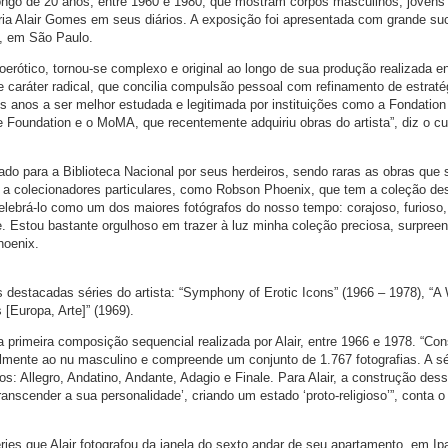
ongo de 20 anos, entre 1960 e 1980, que mostram corpos masculinos, jovens 
ria Alair Gomes em seus diários. A exposição foi apresentada com grande su
, em São Paulo.
moerótico, tornou-se complexo e original ao longo de sua produção realizada e
 caráter radical, que concilia compulsão pessoal com refinamento de estraté
 anos a ser melhor estudada e legitimada por instituições como a Fondation 
e Foundation e o MoMA, que recentemente adquiriu obras do artista”, diz o cu
ado para a Biblioteca Nacional por seus herdeiros, sendo raras as obras que
es a colecionadores particulares, como Robson Phoenix, que tem a coleção de
lebrá-lo como um dos maiores fotógrafos do nosso tempo: corajoso, furioso,
nte. Estou bastante orgulhoso em trazer à luz minha coleção preciosa, surpree
hoenix.
ês destacadas séries do artista: “Symphony of Erotic Icons” (1966 – 1978), “
 [Europa, Arte]” (1969).
a primeira composição sequencial realizada por Alair, entre 1966 e 1978. “Co
almente ao nu masculino e compreende um conjunto de 1.767 fotografias. A sé
: Allegro, Andatino, Andante, Adagio e Finale. Para Alair, a construção des
ranscender a sua personalidade’, criando um estado ‘proto-religioso’”, conta o
ries que Alair fotografou da janela do sexto andar de seu apartamento, em I