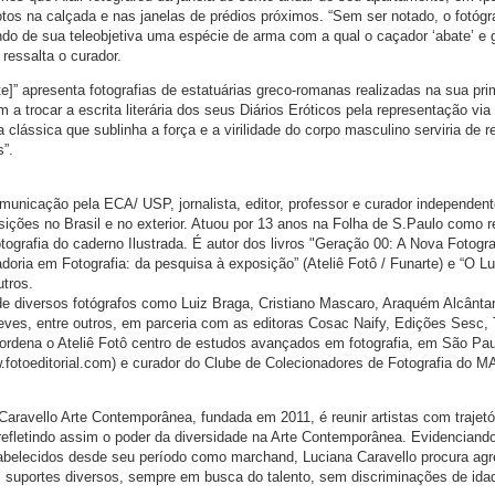
tos na calçada e nas janelas de prédios próximos. “Sem ser notado, o fotógr
do de sua teleobjetiva uma espécie de arma com a qual o caçador ‘abate’ e 
 ressalta o curador.
te]” apresenta fotografias de estatuárias greco-romanas realizadas na sua pri
 a trocar a escrita literária dos seus Diários Eróticos pela representação via
ca clássica que sublinha a força e a virilidade do corpo masculino serviria de r
s”.
unicação pela ECA/ USP, jornalista, editor, professor e curador independent
ições no Brasil e no exterior. Atuou por 13 anos na Folha de S.Paulo como r
 fotografia do caderno Ilustrada. É autor dos livros "Geração 00: A Nova Fotogra
adoria em Fotografia: da pesquisa à exposição” (Ateliê Fotô / Funarte) e “O L
utros.
 de diversos fotógrafos como Luiz Braga, Cristiano Mascaro, Araquém Alcânta
es, entre outros, em parceria com as editoras Cosac Naify, Edições Sesc, 
ordena o Ateliê Fotô centro de estudos avançados em fotografia, em São Pau
w.fotoeditorial.com) e curador do Clube de Colecionadores de Fotografia do 
 Caravello Arte Contemporânea, fundada em 2011, é reunir artistas com trajetó
 refletindo assim o poder da diversidade na Arte Contemporânea. Evidenciando
abelecidos desde seu período como marchand, Luciana Caravello procura agr
 suportes diversos, sempre em busca do talento, sem discriminações de ida