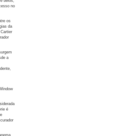
e belos,
cesso no
ntre os
gias da
Cartier
rador
 surgem
sde a
ndente,
A Window
nsiderada
rie é
se
 curador
panema,