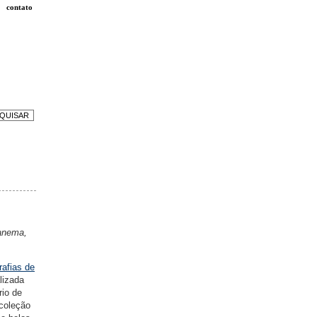
contato
panema,
rafias de
lizada
rio de
 coleção