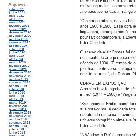
de Robson Phoenix, feitas ao l
Arquivos:
os "young males" como se refe
julho 2021
ano passado na Casa Triângulo
junho 2021
maio 2021
abril 2021
“O olhar do artista, de viés ho
março 2021
anos 1960 e 1980. Essa obra de
fevereiro 2021
janeiro 2021
linguagem, começou nos últimos
dezembro 2020
novembro 2020
pour l'art contemporain, a Loew
outubro 2020
Eder Chiodetto.
setembro 2020
agosto 2020
julho 2020
O acervo de Alair Gomes foi do
junho 2020
maio 2020
no circuito de arte pertencent
abril 2020
década de 1990. “É tempo de ce
março 2020
fevereiro 2020
prolífico, controverso, instiga
janeiro 2020
dezembro 2019
com fotos raras”, diz Robson P
novembro 2019
outubro 2019
setembro 2019
OBRAS EM EXPOSIÇÃO
agosto 2019
A mostra traz fotografias de tr
julho 2019
junho 2019
in Rio” (1977 – 1980) e “Viagens
maio 2019
abril 2019
março 2019
“Symphony of Erotic Icons” foi 
fevereiro 2019
sua obra-prima, é dedicada tot
janeiro 2019
dezembro 2018
estruturada em cinco movimentos
novembro 2018
outubro 2018
universo fotográfico almejava ‘t
setembro 2018
Eder Chiodetto.
agosto 2018
julho 2018
junho 2018
“A Window in Rio” é uma das sé
maio 2018