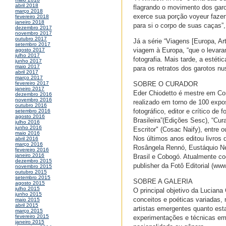
abril 2018
flagrando o movimento dos garo
março 2018
exerce sua porção voyeur fazen
fevereiro 2018
janeiro 2018
para si o corpo de suas caças”,
dezembro 2017
novembro 2017
outubro 2017
Já a série “Viagens [Europa, Ar
setembro 2017
viagem à Europa, “que o levaram
agosto 2017
julho 2017
fotografia. Mais tarde, a estéti
junho 2017
maio 2017
para os retratos dos garotos nu
abril 2017
março 2017
SOBRE O CURADOR
fevereiro 2017
janeiro 2017
Eder Chiodetto é mestre em Com
dezembro 2016
novembro 2016
realizado em torno de 100 expos
outubro 2016
fotográfico, editor e crítico de
setembro 2016
agosto 2016
Brasileira”(Edições Sesc), “Cur
julho 2016
junho 2016
Escritor" (Cosac Naify), entre o
maio 2016
Nos últimos anos editou livros
abril 2016
março 2016
Rosângela Rennó, Eustáquio Nev
fevereiro 2016
janeiro 2016
Brasil e Cobogó. Atualmente co
dezembro 2015
publisher da Fotô Editorial (ww
novembro 2015
outubro 2015
setembro 2015
SOBRE A GALERIA
agosto 2015
julho 2015
O principal objetivo da Luciana
junho 2015
conceitos e poéticas variadas,
maio 2015
abril 2015
artistas emergentes quanto est
março 2015
fevereiro 2015
experimentações e técnicas em
janeiro 2015