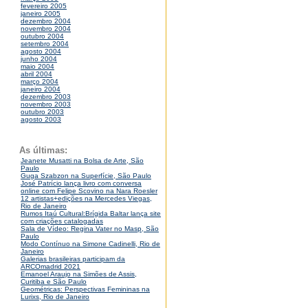
fevereiro 2005
janeiro 2005
dezembro 2004
novembro 2004
outubro 2004
setembro 2004
agosto 2004
junho 2004
maio 2004
abril 2004
março 2004
janeiro 2004
dezembro 2003
novembro 2003
outubro 2003
agosto 2003
As últimas:
Jeanete Musatti na Bolsa de Arte, São
Paulo
Guga Szabzon na Superfície, São Paulo
José Patrício lança livro com conversa
online com Felipe Scovino na Nara Roesler
12 artistas+edições na Mercedes Viegas,
Rio de Janeiro
Rumos Itaú Cultural:Brígida Baltar lança site
com criações catalogadas
Sala de Vídeo: Regina Vater no Masp, São
Paulo
Modo Contínuo na Simone Cadinelli, Rio de
Janeiro
Galerias brasileiras participam da
ARCOmadrid 2021
Emanoel Araujo na Simões de Assis,
Curitiba e São Paulo
Geométricas: Perspectivas Femininas na
Lurixs, Rio de Janeiro