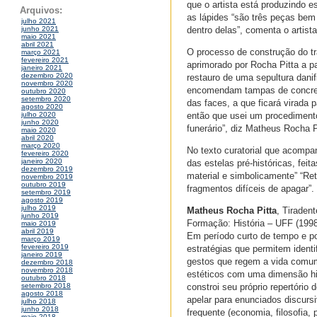
que o artista está produzindo 
Arquivos:
as lápides “são três peças bem
julho 2021
dentro delas”, comenta o artista
junho 2021
maio 2021
abril 2021
O processo de construção do tra
março 2021
fevereiro 2021
aprimorado por Rocha Pitta a p
janeiro 2021
dezembro 2020
restauro de uma sepultura dani
novembro 2020
encomendam tampas de concreto
outubro 2020
setembro 2020
das faces, a que ficará virada 
agosto 2020
então que usei um procediment
julho 2020
junho 2020
funerário”, diz Matheus Rocha P
maio 2020
abril 2020
março 2020
No texto curatorial que acompa
fevereiro 2020
janeiro 2020
das estelas pré-históricas, feit
dezembro 2019
material e simbolicamente” “Re
novembro 2019
outubro 2019
fragmentos difíceis de apagar”.
setembro 2019
agosto 2019
julho 2019
Matheus Rocha Pitta
, Tiraden
junho 2019
Formação: História – UFF (1998
maio 2019
abril 2019
Em período curto de tempo e po
março 2019
fevereiro 2019
estratégias que permitem ident
janeiro 2019
gestos que regem a vida comum.
dezembro 2018
novembro 2018
estéticos com uma dimensão hist
outubro 2018
constroi seu próprio repertóri
setembro 2018
agosto 2018
apelar para enunciados discurs
julho 2018
junho 2018
frequente (economia, filosofia,
maio 2018