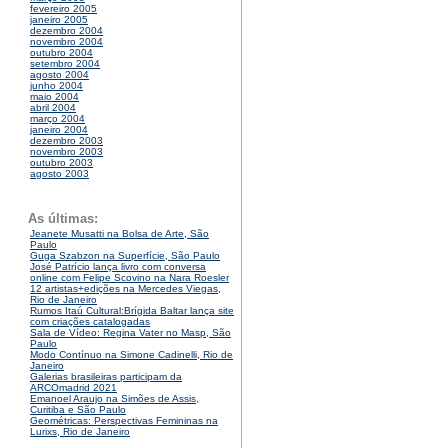
fevereiro 2005
janeiro 2005
dezembro 2004
novembro 2004
outubro 2004
setembro 2004
agosto 2004
junho 2004
maio 2004
abril 2004
março 2004
janeiro 2004
dezembro 2003
novembro 2003
outubro 2003
agosto 2003
As últimas:
Jeanete Musatti na Bolsa de Arte, São
Paulo
Guga Szabzon na Superfície, São Paulo
José Patrício lança livro com conversa
online com Felipe Scovino na Nara Roesler
12 artistas+edições na Mercedes Viegas,
Rio de Janeiro
Rumos Itaú Cultural:Brígida Baltar lança site
com criações catalogadas
Sala de Vídeo: Regina Vater no Masp, São
Paulo
Modo Contínuo na Simone Cadinelli, Rio de
Janeiro
Galerias brasileiras participam da
ARCOmadrid 2021
Emanoel Araujo na Simões de Assis,
Curitiba e São Paulo
Geométricas: Perspectivas Femininas na
Lurixs, Rio de Janeiro