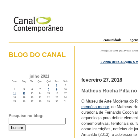
comunidade
agen
Pesquise por palavras e/ou
BLOG DO CANAL
« Anna Bella & Lygia & M
o weblog do canal contemporâneo
julho 2021
fevereiro 27, 2018
Dom
Seg
Ter
Qua
Qui
Sex
Sab
1
2
3
Matheus Rocha Pitta no
4
5
6
7
8
9
10
11
12
13
14
15
16
17
18
19
20
21
22
23
24
O Museu de Arte Moderna do Rio
25
26
27
28
29
30
31
memória menor
, de Matheus Ro
curadoria de Fernando Cocchiar
Pesquise no blog:
arqueologia para definir elemen
comemorativas, territoriais ou f
como inscrições, notícias de jo
Amarildo (2013), o adolescente 