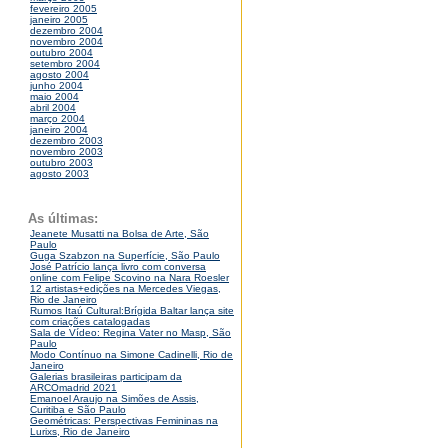
fevereiro 2005
janeiro 2005
dezembro 2004
novembro 2004
outubro 2004
setembro 2004
agosto 2004
junho 2004
maio 2004
abril 2004
março 2004
janeiro 2004
dezembro 2003
novembro 2003
outubro 2003
agosto 2003
As últimas:
Jeanete Musatti na Bolsa de Arte, São
Paulo
Guga Szabzon na Superfície, São Paulo
José Patrício lança livro com conversa
online com Felipe Scovino na Nara Roesler
12 artistas+edições na Mercedes Viegas,
Rio de Janeiro
Rumos Itaú Cultural:Brígida Baltar lança site
com criações catalogadas
Sala de Vídeo: Regina Vater no Masp, São
Paulo
Modo Contínuo na Simone Cadinelli, Rio de
Janeiro
Galerias brasileiras participam da
ARCOmadrid 2021
Emanoel Araujo na Simões de Assis,
Curitiba e São Paulo
Geométricas: Perspectivas Femininas na
Lurixs, Rio de Janeiro