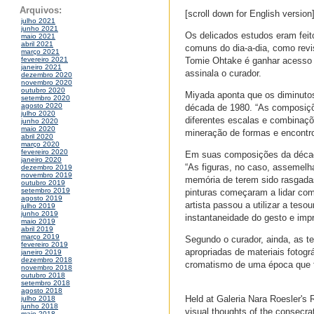
Arquivos:
[scroll down for English version
julho 2021
junho 2021
Os delicados estudos eram feito
maio 2021
abril 2021
comuns do dia-a-dia, como revis
março 2021
Tomie Ohtake é ganhar acesso a
fevereiro 2021
janeiro 2021
assinala o curador.
dezembro 2020
novembro 2020
outubro 2020
Miyada aponta que os diminutos
setembro 2020
agosto 2020
década de 1980. “As composiçõ
julho 2020
diferentes escalas e combinaç
junho 2020
maio 2020
mineração de formas e encontro
abril 2020
março 2020
fevereiro 2020
Em suas composições da década
janeiro 2020
“As figuras, no caso, assemel
dezembro 2019
novembro 2019
memória de terem sido rasgadas
outubro 2019
setembro 2019
pinturas começaram a lidar com
agosto 2019
artista passou a utilizar a teso
julho 2019
junho 2019
instantaneidade do gesto e impr
maio 2019
abril 2019
março 2019
Segundo o curador, ainda, as t
fevereiro 2019
apropriadas de materiais fotog
janeiro 2019
dezembro 2018
cromatismo de uma época que fl
novembro 2018
outubro 2018
setembro 2018
agosto 2018
Held at Galeria Nara Roesler's Ri
julho 2018
junho 2018
visual thoughts of the consecra
maio 2018