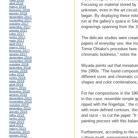
abril 2018
Focusing on material stored by 
março 2018
unknown, even in the art circuit
fevereiro 2018
janeiro 2018
began. By displaying these note
dezembro 2017
novembro 2017
run at the gallery's space in Sã
outubro 2017
engravings spanning from the 19
setembro 2017
agosto 2017
julho 2017
The delicate studies were create
junho 2017
maio 2017
papers of everyday use, like ma
abril 2017
março 2017
Tomie Ohtake's procedure here 
fevereiro 2017
chromatic boldness,” notes the 
janeiro 2017
dezembro 2016
novembro 2016
outubro 2016
Miyada points out that miniature
setembro 2016
the 1980s. “The found compositi
agosto 2016
julho 2016
different sizes and chromatic co
junho 2016
maio 2016
shapes and color combinations,
abril 2016
março 2016
fevereiro 2016
For her compositions in the 1960
janeiro 2016
in this case, resemble simple 
dezembro 2015
novembro 2015
ripped with the fingertips,” th
outubro 2015
setembro 2015
with more defined contours, the 
agosto 2015
and razor – to cut the paper. “
julho 2015
junho 2015
painting process with this bala
maio 2015
abril 2015
março 2015
Furthermore, according to the cur
fevereiro 2015
janeiro 2015
collage itself, appropriated fro