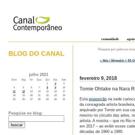
comunidade
agen
Pesquise por palavras e/ou
BLOG DO CANAL
« Nós / Ninguém + 55 O
o weblog do canal contemporâneo
julho 2021
fevereiro 9, 2018
Dom
Seg
Ter
Qua
Qui
Sex
Sab
1
2
3
Tomie Ohtake na Nara Ro
4
5
6
7
8
9
10
11
12
13
14
15
16
17
18
19
20
21
22
23
24
Esta
exposição
na sede carioca
25
26
27
28
29
30
31
da consagrada artista brasileir
arquivado por Tomie em sua ca
Pesquise no blog:
mesmo no circuito das artes, n
artista. A mostra – que no Rio
em 2017 – ao exibir esses cade
décadas de 1960 a 1980.