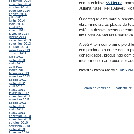
dezembro 2014
com a coletiva
55 Ocupa
, apre
novembro 2014
outubro 2014
Juliana Kase, Keila Alaver, Rica
setembro 2014
agosto 2014
julho 2014
O destaque esta para o lançame
junho 2014
obra mimetiza as placas de teto
maio 2014
abril 2014
estética dessas peças de comun
março 2014
fevereiro 2014
uma obra de natureza narrativa
janeiro 2014
dezembro 2013
novembro 2013
A 55SP tem como princípio difu
outubro 2013
comprador com arte e com a pro
setembro 2013
agosto 2013
consolidados, produzindo com o
julho 2013
mostrar que a arte pode ser ace
junho 2013
maio 2013
abril 2013
Posted by Patricia Canetti at
10:07 AM
março 2013
fevereiro 2013
setembro 2012
agosto 2012
junho 2012
abril 2012
envio de conteúdo_
cadastre-se_
março 2012
fevereiro 2012
novembro 2011
setembro 2011
agosto 2011
junho 2011
maio 2011
março 2011
dezembro 2010
novembro 2010
outubro 2010
setembro 2010
junho 2010
fevereiro 2010