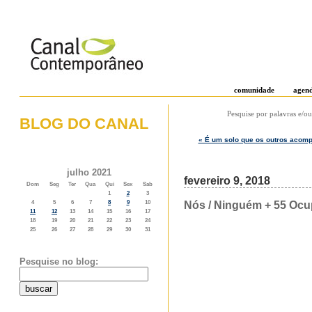
comunidade
agen
Pesquise por palavras e/ou
BLOG DO CANAL
« É um solo que os outros acom
o weblog do canal contemporâneo
julho 2021
fevereiro 9, 2018
Dom
Seg
Ter
Qua
Qui
Sex
Sab
1
2
3
Nós / Ninguém + 55 Ocu
4
5
6
7
8
9
10
11
12
13
14
15
16
17
18
19
20
21
22
23
24
25
26
27
28
29
30
31
Pesquise no blog: