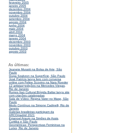
fevereiro 2005
janeiro 2005
dezembro 2004
novembro 2004
outubro 2004
setembro 2004
agosto 2004
junho 2004
maio 2004
abril 2004
março 2004
janeiro 2004
dezembro 2003
novembro 2003
outubro 2003
agosto 2003
As últimas:
Jeanete Musatti na Bolsa de Arte, São
Paulo
Guga Szabzon na Superfície, São Paulo
José Patrício lança livro com conversa
online com Felipe Scovino na Nara Roesler
12 artistas+edições na Mercedes Viegas,
Rio de Janeiro
Rumos Itaú Cultural:Brígida Baltar lança site
com criações catalogadas
Sala de Vídeo: Regina Vater no Masp, São
Paulo
Modo Contínuo na Simone Cadinelli, Rio de
Janeiro
Galerias brasileiras participam da
ARCOmadrid 2021
Emanoel Araujo na Simões de Assis,
Curitiba e São Paulo
Geométricas: Perspectivas Femininas na
Lurixs, Rio de Janeiro