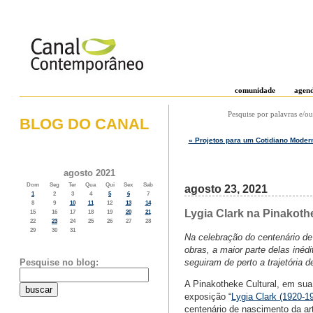
comunidade
agen
Pesquise por palavras e/ou
BLOG DO CANAL
« Projetos para um Cotidiano Moder
o weblog do canal contemporâneo
agosto 2021
Dom
Seg
Ter
Qua
Qui
Sex
Sab
agosto 23, 2021
1
2
3
4
5
6
7
8
9
10
11
12
13
14
Lygia Clark na Pinakothe
15
16
17
18
19
20
21
22
23
24
25
26
27
28
29
30
31
Na celebração do centenário de
obras, a maior parte delas iné
seguiram de perto a trajetória d
Pesquise no blog:
A Pinakotheke Cultural, em sua
exposição “
Lygia Clark (1920-1
centenário de nascimento da art