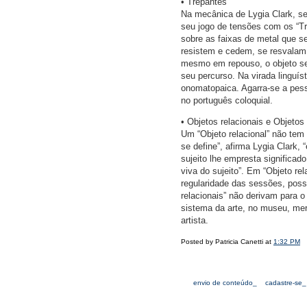
• Trepantes
Na mecânica de Lygia Clark, se
seu jogo de tensões com os “Tre
sobre as faixas de metal que s
resistem e cedem, se resvalam
mesmo em repouso, o objeto se
seu percurso. Na virada linguís
onomatopaica. Agarra-se a pesso
no português coloquial.
• Objetos relacionais e Objetos 
Um “Objeto relacional” não tem 
se define”, afirma Lygia Clark,
sujeito lhe empresta significa
viva do sujeito”. Em “Objeto re
regularidade das sessões, possi
relacionais” não derivam para o
sistema da arte, no museu, merc
artista.
Posted by Patricia Canetti at
1:32 PM
envio de conteúdo_
cadastre-se_