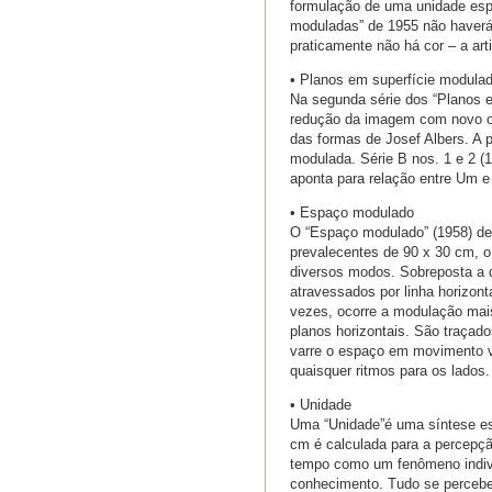
formulação de uma unidade espa
moduladas” de 1955 não haverá
praticamente não há cor – a art
• Planos em superfície modulad
Na segunda série dos “Planos e
redução da imagem com novo ol
das formas de Josef Albers. A p
modulada. Série B nos. 1 e 2 (
aponta para relação entre Um e 
• Espaço modulado
O “Espaço modulado” (1958) de 
prevalecentes de 90 x 30 cm, o
diversos modos. Sobreposta a d
atravessados por linha horizont
vezes, ocorre a modulação mais
planos horizontais. São traçado
varre o espaço em movimento ve
quaisquer ritmos para os lados.
• Unidade
Uma “Unidade”é uma síntese es
cm é calculada para a percepçã
tempo como um fenômeno indivis
conhecimento. Tudo se percebe