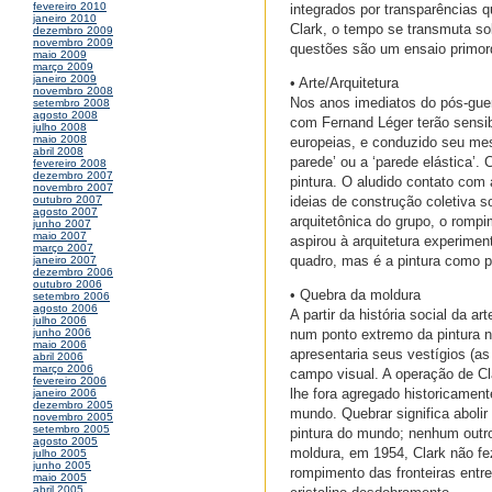
fevereiro 2010
integrados por transparências
janeiro 2010
Clark, o tempo se transmuta so
dezembro 2009
novembro 2009
questões são um ensaio primord
maio 2009
março 2009
janeiro 2009
• Arte/Arquitetura
novembro 2008
Nos anos imediatos do pós-guer
setembro 2008
agosto 2008
com Fernand Léger terão sensibi
julho 2008
maio 2008
europeias, e conduzido seu mes
abril 2008
parede’ ou a ‘parede elástica’. 
fevereiro 2008
dezembro 2007
pintura. O aludido contato com 
novembro 2007
ideias de construção coletiva s
outubro 2007
agosto 2007
arquitetônica do grupo, o rompi
junho 2007
maio 2007
aspirou à arquitetura experiment
março 2007
quadro, mas é a pintura como pr
janeiro 2007
dezembro 2006
outubro 2006
• Quebra da moldura
setembro 2006
agosto 2006
A partir da história social da a
julho 2006
num ponto extremo da pintura n
junho 2006
maio 2006
apresentaria seus vestígios (as
abril 2006
março 2006
campo visual. A operação de C
fevereiro 2006
lhe fora agregado historicament
janeiro 2006
dezembro 2005
mundo. Quebrar significa aboli
novembro 2005
setembro 2005
pintura do mundo; nenhum outro 
agosto 2005
moldura, em 1954, Clark não fe
julho 2005
junho 2005
rompimento das fronteiras entr
maio 2005
abril 2005