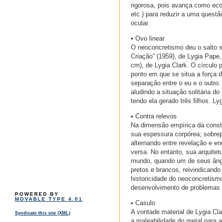
rigorosa, pois avança como eco
etc.) para reduzir a uma questã
ocular.
• Ovo linear
O neoconcretismo deu o salto se
Criação” (1959), de Lygia Pape
cm), de Lygia Clark. O círculo 
ponto em que se situa a força d
separação entre o eu e o outro. 
aludindo a situação solitária d
tendo ela gerado três filhos. Ly
• Contra relevos
Na dimensão empírica da constr
sua espessura corpórea; sobrep
alternando entre revelação e e
versa. No entanto, sua arquitet
mundo, quando um de seus ângul
pretos e brancos, reivindicando
historicidade do neoconcretismo
desenvolvimento de problemas p
POWERED BY
MOVABLE TYPE 4.01
• Casulo
A vontade material de Lygia Cl
Syndicate this site (XML)
a maleabilidade do metal para a