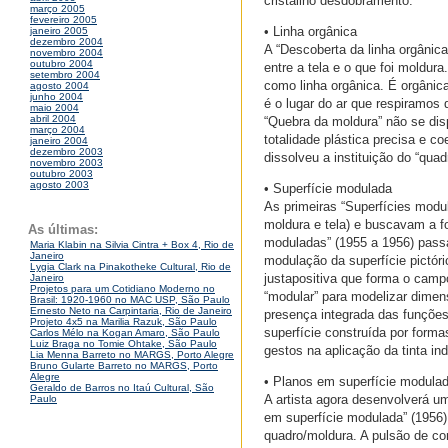
cristalino desdobramento.
março 2005
fevereiro 2005
• Linha orgânica
janeiro 2005
dezembro 2004
A “Descoberta da linha orgânica
novembro 2004
outubro 2004
entre a tela e o que foi moldur
setembro 2004
como linha orgânica. É orgânica
agosto 2004
junho 2004
é o lugar do ar que respiramos 
maio 2004
abril 2004
“Quebra da moldura” não se di
março 2004
totalidade plástica precisa e c
janeiro 2004
dezembro 2003
dissolveu a instituição do “qua
novembro 2003
outubro 2003
agosto 2003
• Superfície modulada
As primeiras “Superfícies modu
moldura e tela) e buscavam a f
As últimas:
moduladas” (1955 a 1956) passa
Maria Klabin na Silvia Cintra + Box 4, Rio de
Janeiro
modulação da superfície pictór
Lygia Clark na Pinakotheke Cultural, Rio de
justapositiva que forma o campo
Janeiro
Projetos para um Cotidiano Moderno no
“modular” para modelizar dimen
Brasil: 1920-1960 no MAC USP, São Paulo
Ernesto Neto na Carpintaria, Rio de Janeiro
presença integrada das funções
Projeto 4x5 na Marilia Razuk, São Paulo
superfície construída por forma
Carlos Mélo na Kogan Amaro, São Paulo
Luiz Braga no Tomie Ohtake, São Paulo
gestos na aplicação da tinta indu
Lia Menna Barreto no MARGS, Porto Alegre
Bruno Gularte Barreto no MARGS, Porto
Alegre
• Planos em superfície modulad
Geraldo de Barros no Itaú Cultural, São
A artista agora desenvolverá 
Paulo
em superfície modulada” (1956
quadro/moldura. A pulsão de co