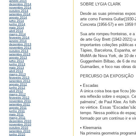
janeiro 2015
SOBRE LYGIA CLARK
dezembro 2014
novembro 2014
outubro 2014
Desde as suas primeiras exposi
setembro 2014
agosto 2014
arte como Ferreira Gullar(1930
julho 2014
Concreta (1956-57) e em 1959 f
junho 2014
maio 2014
abril 2014
Sua arte rompeu fronteiras, e a
março 2014
fevereiro 2014
de arte Guy Brett (1942-2021) 
janeiro 2014
importantes coleções públicas
dezembro 2013
novembro 2013
Tàpies, Barcelona, Espanha, e
outubro 2013
setembro 2013
MoMA de Nova York, de 10 de m
agosto 2013
Guggenheim Bilbao, de 6 de ma
julho 2013
junho 2013
Guimarães, e foco nas obras da 
maio 2013
abril 2013
março 2013
PERCURSO DA EXPOSIÇÃO
fevereiro 2013
setembro 2012
agosto 2012
• Escadas
junho 2012
A única coisa boa que ficou [d
abril 2012
março 2012
era reflexão sobre o espaço. C
fevereiro 2012
novembro 2011
palmeira”, de Paul Klee. As fol
setembro 2011
no vértice. Essas “Escadas”são 
agosto 2011
junho 2011
tempo. Nessa poética do espaç
maio 2011
formado por um contínuo ir e vi
março 2011
dezembro 2010
novembro 2010
• Kleemania
outubro 2010
setembro 2010
Na primeira geometria programá
junho 2010