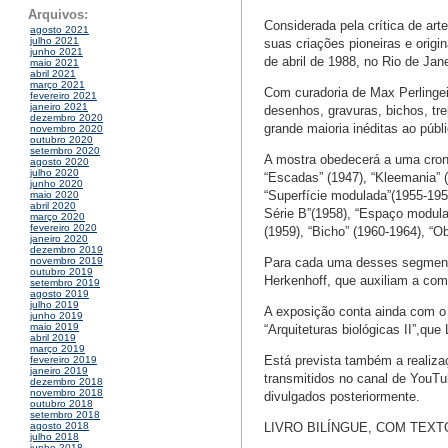
Arquivos:
Considerada pela crítica de art
agosto 2021
julho 2021
suas criações pioneiras e orig
junho 2021
de abril de 1988, no Rio de Jane
maio 2021
abril 2021
março 2021
Com curadoria de Max Perlingeir
fevereiro 2021
janeiro 2021
desenhos, gravuras, bichos, tre
dezembro 2020
grande maioria inéditas ao públi
novembro 2020
outubro 2020
setembro 2020
A mostra obedecerá a uma crono
agosto 2020
julho 2020
“Escadas” (1947), “Kleemania” (
junho 2020
“Superfície modulada”(1955-195
maio 2020
abril 2020
Série B”(1958), “Espaço modulad
março 2020
fevereiro 2020
(1959), “Bicho” (1960-1964), “Ob
janeiro 2020
dezembro 2019
Para cada uma desses segmentos
novembro 2019
outubro 2019
Herkenhoff, que auxiliam a com
setembro 2019
agosto 2019
julho 2019
A exposição conta ainda com o 
junho 2019
maio 2019
“Arquiteturas biológicas II”,qu
abril 2019
março 2019
Está prevista também a realizaç
fevereiro 2019
janeiro 2019
transmitidos no canal de YouT
dezembro 2018
novembro 2018
divulgados posteriormente.
outubro 2018
setembro 2018
LIVRO BILÍNGUE, COM TEXT
agosto 2018
julho 2018
junho 2018