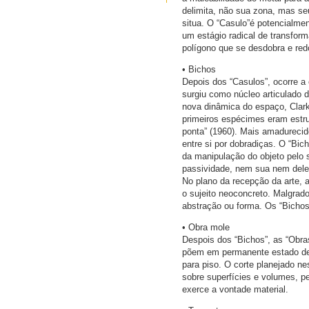
delimita, não sua zona, mas se
situa. O “Casulo”é potencialmen
um estágio radical de transfor
polígono que se desdobra e red
• Bichos
Depois dos “Casulos”, ocorre a
surgiu como núcleo articulado 
nova dinâmica do espaço, Clark,
primeiros espécimes eram estru
ponta” (1960). Mais amadurecid
entre si por dobradiças. O “Bi
da manipulação do objeto pelo s
passividade, nem sua nem dele.
No plano da recepção da arte,
o sujeito neoconcreto. Malgrado
abstração ou forma. Os “Bichos
• Obra mole
Despois dos “Bichos”, as “Obras
põem em permanente estado de 
para piso. O corte planejado n
sobre superfícies e volumes, p
exerce a vontade material.