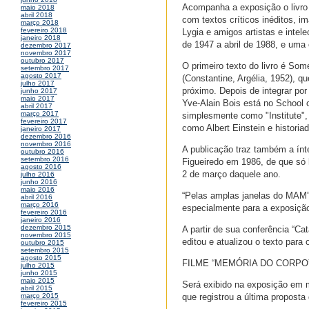
Acompanha a exposição o livro 
maio 2018
abril 2018
com textos críticos inéditos, 
março 2018
fevereiro 2018
Lygia e amigos artistas e intel
janeiro 2018
de 1947 a abril de 1988, e uma 
dezembro 2017
novembro 2017
outubro 2017
O primeiro texto do livro é Some
setembro 2017
agosto 2017
(Constantine, Argélia, 1952), 
julho 2017
próximo. Depois de integrar por
junho 2017
maio 2017
Yve-Alain Bois está no School o
abril 2017
março 2017
simplesmente como "Institute", 
fevereiro 2017
como Albert Einstein e histori
janeiro 2017
dezembro 2016
novembro 2016
A publicação traz também a ínte
outubro 2016
setembro 2016
Figueiredo em 1986, de que só 
agosto 2016
2 de março daquele ano.
julho 2016
junho 2016
maio 2016
“Pelas amplas janelas do MAM” 
abril 2016
março 2016
especialmente para a exposiçã
fevereiro 2016
janeiro 2016
dezembro 2015
A partir de sua conferência “Ca
novembro 2015
editou e atualizou o texto para o
outubro 2015
setembro 2015
agosto 2015
FILME “MEMÓRIA DO CORPO
julho 2015
junho 2015
maio 2015
Será exibido na exposição em m
abril 2015
que registrou a última proposta 
março 2015
fevereiro 2015