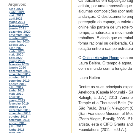
Os trabalhos em exposição sug
Arquivos:
artista, por uma impressão que
julho 2021
algumas composições (por mais
junho 2021
maio 2021
andanças. O deslocamento propo
abril 2021
percepção do espaço, a coleta 
março 2021
fevereiro 2021
online não partem de um roteir
janeiro 2021
dezembro 2020
tempo, a natureza, o movimen
novembro 2020
trabalhos. E ainda que os trab
outubro 2020
setembro 2020
forma racional ou deliberada. 
agosto 2020
relação entre o campo estrutura
julho 2020
junho 2020
maio 2020
O
Online Viewing Room
visa co
abril 2020
março 2020
Laura Belém. O tempo é agora, 
fevereiro 2020
janeiro 2020
com o mundo com a função da p
dezembro 2019
novembro 2019
Laura Belém
outubro 2019
setembro 2019
agosto 2019
Dentre as suas principais exposi
julho 2019
junho 2019
Anekdota (Capela Morumbi - São
maio 2019
Raleigh, E.U.A.); 2013 - Amor e 
abril 2019
março 2019
Temple of a Thousand Bells (Yor
fevereiro 2019
janeiro 2019
São Paulo, Brasil); Viewpoint (
dezembro 2018
(San Francisco Museum of Moder
novembro 2018
outubro 2018
(Porto Alegre, Brasil); 2005 - 5
setembro 2018
agosto 2018
artista, está o CIFO Grants an
julho 2018
Foundations (2011 - E.U.A.).
junho 2018
maio 2018