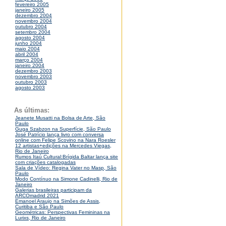
fevereiro 2005
janeiro 2005
dezembro 2004
novembro 2004
outubro 2004
setembro 2004
agosto 2004
junho 2004
maio 2004
abril 2004
março 2004
janeiro 2004
dezembro 2003
novembro 2003
outubro 2003
agosto 2003
As últimas:
Jeanete Musatti na Bolsa de Arte, São
Paulo
Guga Szabzon na Superfície, São Paulo
José Patrício lança livro com conversa
online com Felipe Scovino na Nara Roesler
12 artistas+edições na Mercedes Viegas,
Rio de Janeiro
Rumos Itaú Cultural:Brígida Baltar lança site
com criações catalogadas
Sala de Vídeo: Regina Vater no Masp, São
Paulo
Modo Contínuo na Simone Cadinelli, Rio de
Janeiro
Galerias brasileiras participam da
ARCOmadrid 2021
Emanoel Araujo na Simões de Assis,
Curitiba e São Paulo
Geométricas: Perspectivas Femininas na
Lurixs, Rio de Janeiro