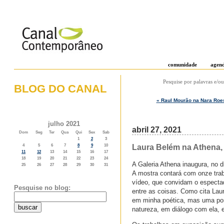
comunidade
agen
Pesquise por palavras e/ou
BLOG DO CANAL
« Raul Mourão na Nara Roe
o weblog do canal contemporâneo
julho 2021
abril 27, 2021
Dom
Seg
Ter
Qua
Qui
Sex
Sab
1
2
3
Laura Belém na Athena, 
4
5
6
7
8
9
10
11
12
13
14
15
16
17
18
19
20
21
22
23
24
A Galeria Athena inaugura, no d
25
26
27
28
29
30
31
A mostra contará com onze trab
vídeo, que convidam o espectad
Pesquise no blog:
entre as coisas. Como cita La
em minha poética, mas uma pont
natureza, em diálogo com ela, e