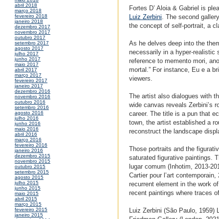
abril 2018
Fortes D’ Aloia & Gabriel is pl
março 2018
Luiz Zerbini
. The second gallery
fevereiro 2018
janeiro 2018
the concept of self-portrait, a c
dezembro 2017
novembro 2017
outubro 2017
As he delves deep into the theme
setembro 2017
agosto 2017
necessarily in a hyper-realistic 
julho 2017
junho 2017
reference to memento mori, ano
maio 2017
mortal.” For instance, Eu e a br
abril 2017
março 2017
viewers.
fevereiro 2017
janeiro 2017
dezembro 2016
The artist also dialogues with 
novembro 2016
outubro 2016
wide canvas reveals Zerbini’s ro
setembro 2016
career. The title is a pun that ec
agosto 2016
julho 2016
town, the artist established a 
junho 2016
maio 2016
reconstruct the landscape displa
abril 2016
março 2016
fevereiro 2016
Those portraits and the figurati
janeiro 2016
dezembro 2015
saturated figurative paintings.
novembro 2015
lugar comum (Inhotim, 2013-2018
outubro 2015
setembro 2015
Cartier pour l’art contemporain, 
agosto 2015
julho 2015
recurrent element in the work o
junho 2015
recent paintings where traces o
maio 2015
abril 2015
março 2015
Luiz Zerbini (São Paulo, 1959) 
fevereiro 2015
janeiro 2015