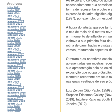
Ao explorar o conceito do autor
Arquivos:
necessariamente sua semelhança
julho 2021
forma de representar o outro e 
junho 2021
maio 2021
expressão do latim significa al
abril 2021
(1997), por exemplo, um esque
março 2021
fevereiro 2021
janeiro 2021
dezembro 2020
A figura do artista aparece ta
novembro 2020
A tela de mais de 6 metros rev
outubro 2020
setembro 2020
um momento de inflexão em sua 
agosto 2020
visitava a sua primeira feira de
julho 2020
junho 2020
rotina de caminhadas e visitas
maio 2020
abril 2020
vemos, misturando aspectos do 
março 2020
fevereiro 2020
janeiro 2020
O retrato e as narrativas cotid
dezembro 2019
novembro 2019
apresentadas em mostras recen
outubro 2019
sua apresentação solo na coleti
setembro 2019
agosto 2019
exposição que ocupa o Galpão, o
julho 2019
junho 2019
elemento recorrente em seus tra
maio 2019
nas quais vestígios de seu pró
abril 2019
março 2019
fevereiro 2019
Luiz Zerbini (São Paulo, 1959) 
janeiro 2019
dezembro 2018
Stephen Friedman Gallery (Nova 
novembro 2018
outubro 2018
2019); Intuitive Ratio na Sout
setembro 2018
Janeiro (2012).
agosto 2018
julho 2018
junho 2018
maio 2018