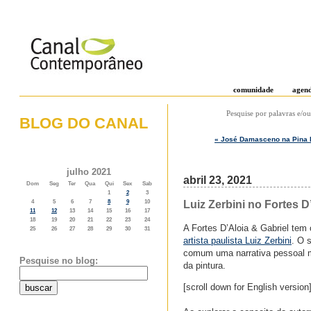
comunidade
agen
Pesquise por palavras e/ou
BLOG DO CANAL
« José Damasceno na Pina 
o weblog do canal contemporâneo
julho 2021
abril 23, 2021
Dom
Seg
Ter
Qua
Qui
Sex
Sab
1
2
3
Luiz Zerbini no Fortes D
4
5
6
7
8
9
10
11
12
13
14
15
16
17
18
19
20
21
22
23
24
A Fortes D’Aloia & Gabriel tem
25
26
27
28
29
30
31
artista paulista Luiz Zerbini
. O 
comum uma narrativa pessoal ma
Pesquise no blog:
da pintura.
[scroll down for English version