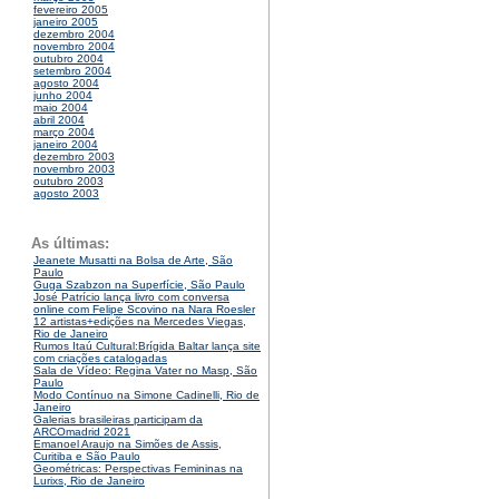
fevereiro 2005
janeiro 2005
dezembro 2004
novembro 2004
outubro 2004
setembro 2004
agosto 2004
junho 2004
maio 2004
abril 2004
março 2004
janeiro 2004
dezembro 2003
novembro 2003
outubro 2003
agosto 2003
As últimas:
Jeanete Musatti na Bolsa de Arte, São
Paulo
Guga Szabzon na Superfície, São Paulo
José Patrício lança livro com conversa
online com Felipe Scovino na Nara Roesler
12 artistas+edições na Mercedes Viegas,
Rio de Janeiro
Rumos Itaú Cultural:Brígida Baltar lança site
com criações catalogadas
Sala de Vídeo: Regina Vater no Masp, São
Paulo
Modo Contínuo na Simone Cadinelli, Rio de
Janeiro
Galerias brasileiras participam da
ARCOmadrid 2021
Emanoel Araujo na Simões de Assis,
Curitiba e São Paulo
Geométricas: Perspectivas Femininas na
Lurixs, Rio de Janeiro