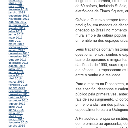
longo de sua carreira, os irmã
abril 2018
de 60 países, incluindo Suécia
março 2018
fevereiro 2018
eletrônicos da Times Square, e
janeiro 2018
dezembro 2017
novembro 2017
Otávio e Gustavo sempre tomar
outubro 2017
produção, em meados da década 
setembro 2017
agosto 2017
chegado ao Brasil no momento 
julho 2017
junho 2017
muralismo e da cultura popular
maio 2017
um emblema dos espaços urbano
abril 2017
março 2017
fevereiro 2017
Seus trabalhos contam histórias
janeiro 2017
dezembro 2016
questionamentos, sonhos e exp
novembro 2016
bairro de operários e imigrante
outubro 2016
setembro 2016
da década de 1990, suas experi
agosto 2016
julho 2016
e cinéticas – ultrapassaram os
junho 2016
entre o sonho e a realidade.
maio 2016
abril 2016
março 2016
Para a mostra na Pinacoteca, o
fevereiro 2016
janeiro 2016
site specific, desenhos e cade
dezembro 2015
público pela primeira vez, an
novembro 2015
outubro 2015
raiz de seu surgimento. O corp
setembro 2015
agosto 2015
primeiro andar, um dos pátios,
julho 2015
especialmente para o Octógono
junho 2015
maio 2015
abril 2015
A Pinacoteca, enquanto instituiç
março 2015
fevereiro 2015
compromisso ao apresentar, d
janeiro 2015