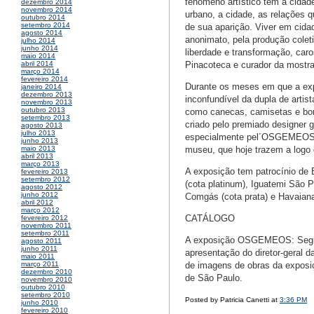
fenômeno artístico tem a cidad
dezembro 2014
novembro 2014
urbano, a cidade, as relações 
outubro 2014
setembro 2014
de sua aparição. Viver em cidad
agosto 2014
anonimato, pela produção colet
julho 2014
junho 2014
liberdade e transformação, caro
maio 2014
Pinacoteca e curador da mostra
abril 2014
março 2014
fevereiro 2014
Durante os meses em que a expo
janeiro 2014
dezembro 2013
inconfundível da dupla de artis
novembro 2013
outubro 2013
como canecas, camisetas e boné
setembro 2013
criado pelo premiado designer 
agosto 2013
julho 2013
especialmente pel´OSGEMEOS. D
junho 2013
museu, que hoje trazem a logo d
maio 2013
abril 2013
março 2013
A exposição tem patrocínio de 
fevereiro 2013
setembro 2012
(cota platinum), Iguatemi São P
agosto 2012
junho 2012
Comgás (cota prata) e Havaiana
abril 2012
março 2012
CATÁLOGO
fevereiro 2012
novembro 2011
setembro 2011
A exposição OSGEMEOS: Segredo
agosto 2011
junho 2011
apresentação do diretor-geral d
maio 2011
de imagens de obras da exposiç
março 2011
dezembro 2010
de São Paulo.
novembro 2010
outubro 2010
setembro 2010
Posted by Patricia Canetti at
3:36 PM
junho 2010
fevereiro 2010