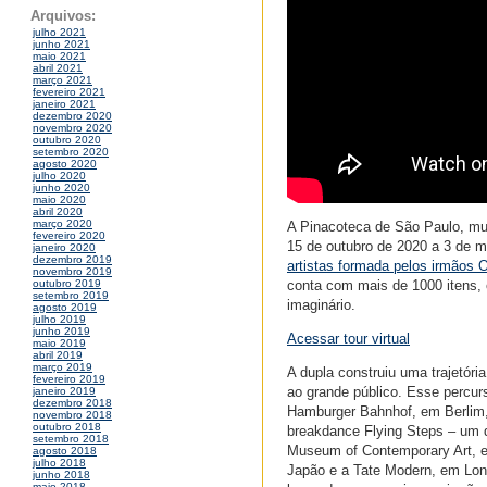
Arquivos:
julho 2021
junho 2021
maio 2021
abril 2021
março 2021
fevereiro 2021
janeiro 2021
dezembro 2020
novembro 2020
outubro 2020
setembro 2020
agosto 2020
julho 2020
junho 2020
maio 2020
abril 2020
março 2020
A Pinacoteca de São Paulo, mus
fevereiro 2020
15 de outubro de 2020 a 3 de 
janeiro 2020
dezembro 2019
artistas formada pelos irmãos 
novembro 2019
conta com mais de 1000 itens, 
outubro 2019
setembro 2019
imaginário.
agosto 2019
julho 2019
junho 2019
Acessar tour virtual
maio 2019
abril 2019
março 2019
A dupla construiu uma trajetór
fevereiro 2019
ao grande público. Esse percurs
janeiro 2019
dezembro 2018
Hamburger Bahnhof, em Berlim,
novembro 2018
outubro 2018
breakdance Flying Steps – um 
setembro 2018
Museum of Contemporary Art, 
agosto 2018
julho 2018
Japão e a Tate Modern, em Lond
junho 2018
maio 2018