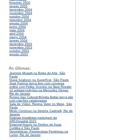
fevereiro 2005
janeiro 2005
dezembro 2004
novembro 2004
outubro 2004
setembro 2004
agosto 2004
junho 2004
maio 2004
abril 2004
março 2004
janeiro 2004
dezembro 2003
novembro 2003
outubro 2003
agosto 2003
As últimas:
Jeanete Musatti na Bolsa de Arte, São
Paulo
Guga Szabzon na Superfície, São Paulo
José Patrício lança livro com conversa
online com Felipe Scovino na Nara Roesler
12 artistas+edições na Mercedes Viegas,
Rio de Janeiro
Rumos Itaú Cultural:Brígida Baltar lança site
com criações catalogadas
Sala de Vídeo: Regina Vater no Masp, São
Paulo
Modo Contínuo na Simone Cadinelli, Rio de
Janeiro
Galerias brasileiras participam da
ARCOmadrid 2021
Emanoel Araujo na Simões de Assis,
Curitiba e São Paulo
Geométricas: Perspectivas Femininas na
Lurixs, Rio de Janeiro