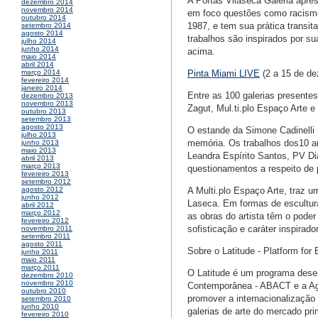
A Portas Vilaseca Galeria apres
dezembro 2014
novembro 2014
em foco questões como racismo
outubro 2014
1987, e tem sua prática transi
setembro 2014
agosto 2014
trabalhos são inspirados por s
julho 2014
junho 2014
acima.
maio 2014
abril 2014
Pinta Miami LIVE
(2 a 15 de d
março 2014
fevereiro 2014
janeiro 2014
Entre as 100 galerias presentes
dezembro 2013
novembro 2013
Zagut, Mul.ti.plo Espaço Arte 
outubro 2013
setembro 2013
agosto 2013
O estande da Simone Cadinelli 
julho 2013
memória. Os trabalhos dos10 ar
junho 2013
maio 2013
Leandra Espírito Santos, PV Dia
abril 2013
março 2013
questionamentos a respeito de 
fevereiro 2013
setembro 2012
A Multi.plo Espaço Arte, traz 
agosto 2012
junho 2012
Laseca. Em formas de escultur
abril 2012
março 2012
as obras do artista têm o poder
fevereiro 2012
sofisticação e caráter inspirador
novembro 2011
setembro 2011
agosto 2011
Sobre o Latitude - Platform for 
junho 2011
maio 2011
março 2011
O Latitude é um programa desen
dezembro 2010
novembro 2010
Contemporânea - ABACT e a Agê
outubro 2010
promover a internacionalização
setembro 2010
junho 2010
galerias de arte do mercado pri
fevereiro 2010