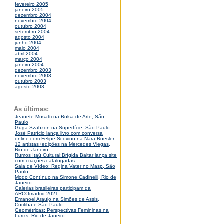
fevereiro 2005
janeiro 2005
dezembro 2004
novembro 2004
outubro 2004
setembro 2004
agosto 2004
junho 2004
maio 2004
abril 2004
março 2004
janeiro 2004
dezembro 2003
novembro 2003
outubro 2003
agosto 2003
As últimas:
Jeanete Musatti na Bolsa de Arte, São
Paulo
Guga Szabzon na Superfície, São Paulo
José Patrício lança livro com conversa
online com Felipe Scovino na Nara Roesler
12 artistas+edições na Mercedes Viegas,
Rio de Janeiro
Rumos Itaú Cultural:Brígida Baltar lança site
com criações catalogadas
Sala de Vídeo: Regina Vater no Masp, São
Paulo
Modo Contínuo na Simone Cadinelli, Rio de
Janeiro
Galerias brasileiras participam da
ARCOmadrid 2021
Emanoel Araujo na Simões de Assis,
Curitiba e São Paulo
Geométricas: Perspectivas Femininas na
Lurixs, Rio de Janeiro