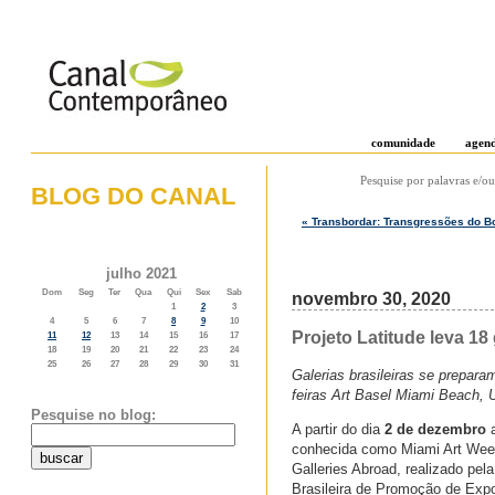
comunidade
agen
Pesquise por palavras e/ou
BLOG DO CANAL
« Transbordar: Transgressões do B
o weblog do canal contemporâneo
julho 2021
Dom
Seg
Ter
Qua
Qui
Sex
Sab
novembro 30, 2020
1
2
3
4
5
6
7
8
9
10
Projeto Latitude leva 18
11
12
13
14
15
16
17
18
19
20
21
22
23
24
25
26
27
28
29
30
31
Galerias brasileiras se prepara
feiras Art Basel Miami Beach, 
Pesquise no blog:
A partir do dia
2 de dezembro
a
conhecida como Miami Art Week. 
Galleries Abroad, realizado pe
Brasileira de Promoção de Expo