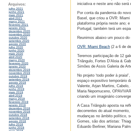
iniciativa e neste ano não será 
Arquivos:
julho 2021
junho 2021
Por conta da pandemia do novo 
maio 2021
Basel, que criou a OVR: Miami 
abril 2021
março 2021
plataforma própria neste ano; 
fevereiro 2021
Portugal, também terá um espaç
janeiro 2021
dezembro 2020
novembro 2020
Reunimos abaixo um pouco do q
outubro 2020
setembro 2020
agosto 2020
OVR: Miami Beach
(2 a 6 de d
julho 2020
junho 2020
maio 2020
Teremos participação de 12 gal
abril 2020
março 2020
Triângulo, Fortes D’Aloia & Gab
fevereiro 2020
Simões de Assis Galeria de Art
janeiro 2020
dezembro 2019
novembro 2019
No projeto ‘todo poder à praia!
outubro 2019
setembro 2019
espaço expositivo temporário da
agosto 2019
Valente, Arjan Martins, Cabelo
julho 2019
junho 2019
Maria Nepomuceno, OPAVIVARÁ!, 
maio 2019
abril 2019
criando um imaginário converge
março 2019
fevereiro 2019
A Casa Triângulo aposta na ref
janeiro 2019
dezembro 2018
decorrentes do atual momento,
novembro 2018
outubro 2018
mudanças no âmbito político, so
setembro 2018
Gomes, são dos artistas: Thiago
agosto 2018
julho 2018
Eduardo Berliner, Mariana Palm
junho 2018
maio 2018