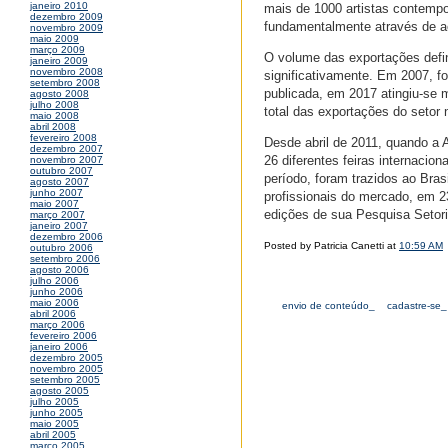
janeiro 2010
mais de 1000 artistas contempor
dezembro 2009
fundamentalmente através de aç
novembro 2009
maio 2009
março 2009
O volume das exportações defin
janeiro 2009
novembro 2008
significativamente. Em 2007, f
setembro 2008
publicada, em 2017 atingiu-se 
agosto 2008
julho 2008
total das exportações do setor 
maio 2008
abril 2008
fevereiro 2008
Desde abril de 2011, quando a
dezembro 2007
26 diferentes feiras internaci
novembro 2007
outubro 2007
período, foram trazidos ao Bra
agosto 2007
junho 2007
profissionais do mercado, em 2
maio 2007
edições de sua Pesquisa Setori
março 2007
janeiro 2007
dezembro 2006
Posted by Patricia Canetti at
10:59 AM
outubro 2006
setembro 2006
agosto 2006
julho 2006
junho 2006
maio 2006
envio de conteúdo_
cadastre-se_
abril 2006
março 2006
fevereiro 2006
janeiro 2006
dezembro 2005
novembro 2005
setembro 2005
agosto 2005
julho 2005
junho 2005
maio 2005
abril 2005
março 2005