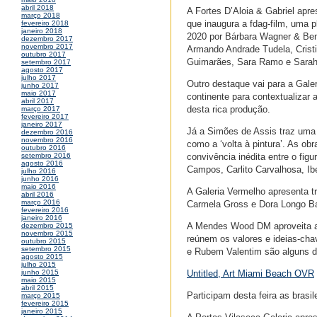
abril 2018
A Fortes D’Aloia & Gabriel apres
março 2018
que inaugura a fdag-film, uma 
fevereiro 2018
janeiro 2018
2020 por Bárbara Wagner & Ben
dezembro 2017
novembro 2017
Armando Andrade Tudela, Crist
outubro 2017
Guimarães, Sara Ramo e Sarah
setembro 2017
agosto 2017
julho 2017
Outro destaque vai para a Gale
junho 2017
maio 2017
continente para contextualizar
abril 2017
desta rica produção.
março 2017
fevereiro 2017
janeiro 2017
Já a Simões de Assis traz uma 
dezembro 2016
novembro 2016
como a ‘volta à pintura’. As o
outubro 2016
convivência inédita entre o figu
setembro 2016
agosto 2016
Campos, Carlito Carvalhosa, Ib
julho 2016
junho 2016
maio 2016
A Galeria Vermelho apresenta tr
abril 2016
março 2016
Carmela Gross e Dora Longo Bah
fevereiro 2016
janeiro 2016
A Mendes Wood DM aproveita a 
dezembro 2015
novembro 2015
reúnem os valores e ideias-ch
outubro 2015
setembro 2015
e Rubem Valentim são alguns do
agosto 2015
julho 2015
Untitled, Art Miami Beach OVR
junho 2015
maio 2015
abril 2015
Participam desta feira as brasil
março 2015
fevereiro 2015
janeiro 2015