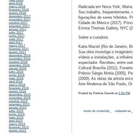
abril 2018
Radicada em Nova York, Maíra S
março 2018
fevereiro 2018
Seu trabalho, frequentemente, r
janeiro 2018
dezembro 2017
figurações de seres híbridos. P
novembro 2017
Cidade do México (2017). Princ
outubro 2017
setembro 2017
Emma Thomas Gallery, NYC (201
agosto 2017
julho 2017
junho 2017
Sobre a curadora
maio 2017
abril 2017
março 2017
Katia Maciel (Rio de Janeiro, Br
fevereiro 2017
Sua obra investiga o imaginári
janeiro 2017
dezembro 2016
vídeos e instalações, a influên
novembro 2016
espectador. Recebeu, entre out
outubro 2016
setembro 2016
Cultural Brasília (2011), Funart
agosto 2016
julho 2016
Prêmio Sérgio Motta (2005), Pet
junho 2016
(2000). As obras da artista en
maio 2016
abril 2016
Arte Moderna de São Paulo, Oi 
março 2016
fevereiro 2016
janeiro 2016
Posted by Patricia Canetti at
1:34 PM
dezembro 2015
novembro 2015
outubro 2015
setembro 2015
agosto 2015
envio de conteúdo_
cadastre-se_
julho 2015
junho 2015
maio 2015
abril 2015
março 2015
fevereiro 2015
janeiro 2015