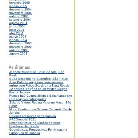
fevereiro 2005
janeiro 2005
dezembro 2004
novembro 2004
outubro 2004
setembro 2004
agosto 2004
junho 2004
maio 2004
abril 2004
março 2004
janeiro 2004
dezembro 2003
novembro 2003
outubro 2003
agosto 2003
As últimas:
Jeanete Musatti na Bolsa de Arte, São
Paulo
Guga Szabzon na Superfície, São Paulo
José Patrício lança livro com conversa
online com Felipe Scovino na Nara Roesler
12 artistas+edições na Mercedes Viegas,
Rio de Janeiro
Rumos Itaú Cultural:Brígida Baltar lança site
com criações catalogadas
Sala de Vídeo: Regina Vater no Masp, São
Paulo
Modo Contínuo na Simone Cadinelli, Rio de
Janeiro
Galerias brasileiras participam da
ARCOmadrid 2021
Emanoel Araujo na Simões de Assis,
Curitiba e São Paulo
Geométricas: Perspectivas Femininas na
Lurixs, Rio de Janeiro