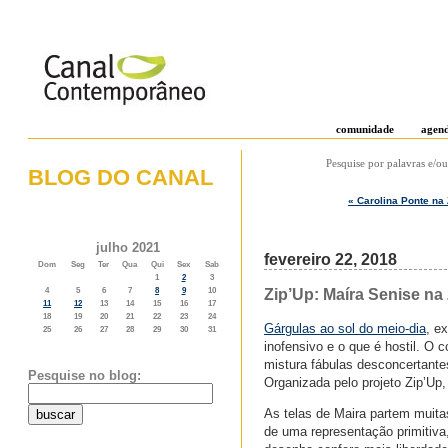
comunidade
agen
Pesquise por palavras e/ou
BLOG DO CANAL
« Carolina Ponte na 
o weblog do canal contemporâneo
julho 2021
fevereiro 22, 2018
Dom
Seg
Ter
Qua
Qui
Sex
Sab
1
2
3
Zip’Up: Maíra Senise na
4
5
6
7
8
9
10
11
12
13
14
15
16
17
18
19
20
21
22
23
24
Gárgulas ao sol do meio-dia
, e
25
26
27
28
29
30
31
inofensivo e o que é hostil. O 
mistura fábulas desconcertante
Pesquise no blog:
Organizada pelo projeto Zip’Up,
As telas de Maira partem muit
de uma representação primitiva,