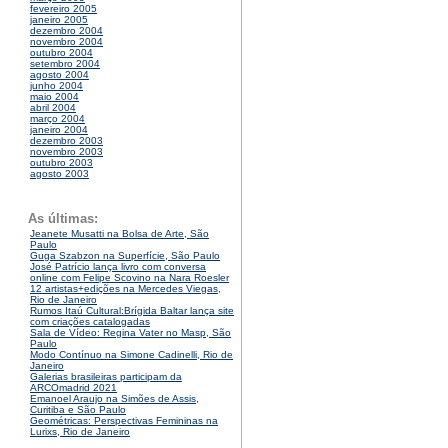
fevereiro 2005
janeiro 2005
dezembro 2004
novembro 2004
outubro 2004
setembro 2004
agosto 2004
junho 2004
maio 2004
abril 2004
março 2004
janeiro 2004
dezembro 2003
novembro 2003
outubro 2003
agosto 2003
As últimas:
Jeanete Musatti na Bolsa de Arte, São
Paulo
Guga Szabzon na Superfície, São Paulo
José Patrício lança livro com conversa
online com Felipe Scovino na Nara Roesler
12 artistas+edições na Mercedes Viegas,
Rio de Janeiro
Rumos Itaú Cultural:Brígida Baltar lança site
com criações catalogadas
Sala de Vídeo: Regina Vater no Masp, São
Paulo
Modo Contínuo na Simone Cadinelli, Rio de
Janeiro
Galerias brasileiras participam da
ARCOmadrid 2021
Emanoel Araujo na Simões de Assis,
Curitiba e São Paulo
Geométricas: Perspectivas Femininas na
Lurixs, Rio de Janeiro