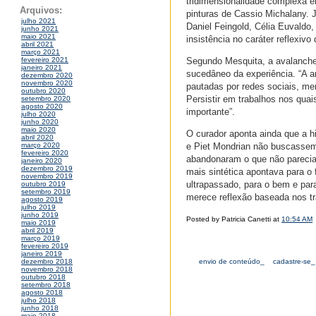
tridimensionalidade complexa e
Arquivos:
pinturas de Cassio Michalany. 
julho 2021
Daniel Feingold, Célia Euvaldo, 
junho 2021
maio 2021
insistência no caráter reflexivo 
abril 2021
março 2021
Segundo Mesquita, a avalanche
fevereiro 2021
janeiro 2021
sucedâneo da experiência. “A a
dezembro 2020
novembro 2020
pautadas por redes sociais, m
outubro 2020
Persistir em trabalhos nos quai
setembro 2020
agosto 2020
importante”.
julho 2020
junho 2020
maio 2020
O curador aponta ainda que a hi
abril 2020
e Piet Mondrian não buscassem
março 2020
fevereiro 2020
abandonaram o que não parecia 
janeiro 2020
dezembro 2019
mais sintética apontava para o 
novembro 2019
ultrapassado, para o bem e para
outubro 2019
setembro 2019
merece reflexão baseada nos tr
agosto 2019
julho 2019
junho 2019
Posted by Patricia Canetti at
10:54 AM
maio 2019
abril 2019
março 2019
fevereiro 2019
janeiro 2019
envio de conteúdo_
cadastre-se_
dezembro 2018
novembro 2018
outubro 2018
setembro 2018
agosto 2018
julho 2018
junho 2018
maio 2018