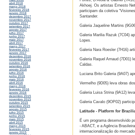
abril 2018
Akhoej. Os artistas Ernesto Ne
março 2018
fevereiro 2018
participam da coletiva “Visione
janeiro 2018
Santander.
dezembro 2017
novembro 2017
outubro 2017
Galeria Jaqueline Martins (9G06
setembro 2017
agosto 2017
julho 2017
Galeria Marilia Razuk (7C04) a
junho 2017
Lopes.
maio 2017
abril 2017
março 2017
Galeria Nara Roesler (7H16) art
fevereiro 2017
janeiro 2017
dezembro 2016
Galeria Raquel Arnaud (7D01) l
novembro 2016
outubro 2016
Caldas.
setembro 2016
agosto 2016
julho 2016
Luciana Brito Galeria (9A07) ap
junho 2016
maio 2016
Vermelho (9D05) leva obras dos
abril 2016
março 2016
fevereiro 2016
Galeria Luisa Strina (9A12) lev
janeiro 2016
dezembro 2015
novembro 2015
Galeria Cavalo (9OP02) particip
outubro 2015
setembro 2015
agosto 2015
Latitude - Platform for Brazil
julho 2015
junho 2015
maio 2015
É um programa desenvolvido por
abril 2015
- ABACT, e a Agência Brasileir
março 2015
fevereiro 2015
internacionalização do mercado
janeiro 2015