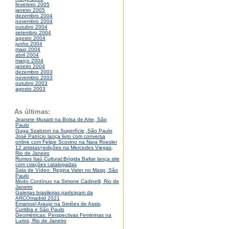
fevereiro 2005
janeiro 2005
dezembro 2004
novembro 2004
outubro 2004
setembro 2004
agosto 2004
junho 2004
maio 2004
abril 2004
março 2004
janeiro 2004
dezembro 2003
novembro 2003
outubro 2003
agosto 2003
As últimas:
Jeanete Musatti na Bolsa de Arte, São
Paulo
Guga Szabzon na Superfície, São Paulo
José Patrício lança livro com conversa
online com Felipe Scovino na Nara Roesler
12 artistas+edições na Mercedes Viegas,
Rio de Janeiro
Rumos Itaú Cultural:Brígida Baltar lança site
com criações catalogadas
Sala de Vídeo: Regina Vater no Masp, São
Paulo
Modo Contínuo na Simone Cadinelli, Rio de
Janeiro
Galerias brasileiras participam da
ARCOmadrid 2021
Emanoel Araujo na Simões de Assis,
Curitiba e São Paulo
Geométricas: Perspectivas Femininas na
Lurixs, Rio de Janeiro