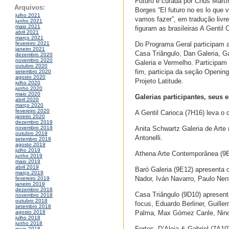
Futuro é curada por Chus Martí
Arquivos:
Borges “El futuro no es lo que 
julho 2021
vamos fazer”, em tradução livre
junho 2021
maio 2021
figuram as brasileiras A Gentil 
abril 2021
março 2021
Do Programa Geral participam a
fevereiro 2021
janeiro 2021
Casa Triângulo, Dan Galeria, Ga
dezembro 2020
novembro 2020
Galeria e Vermelho. Participam 
outubro 2020
fim, participa da seção Opening
setembro 2020
agosto 2020
Projeto Latitude.
julho 2020
junho 2020
maio 2020
Galerias participantes, seus e
abril 2020
março 2020
fevereiro 2020
A Gentil Carioca (7H16) leva o
janeiro 2020
dezembro 2019
Anita Schwartz Galeria de Arte 
novembro 2019
outubro 2019
Antonelli.
setembro 2019
agosto 2019
julho 2019
Athena Arte Contemporânea (9E1
junho 2019
maio 2019
abril 2019
Baró Galeria (9E12) apresenta 
março 2019
Nador, Iván Navarro, Paulo Nenf
fevereiro 2019
janeiro 2019
dezembro 2018
Casa Triângulo (9D10) apresent
novembro 2018
outubro 2018
focus, Eduardo Berliner, Guill
setembro 2018
Palma, Max Gómez Canle, Nino 
agosto 2018
julho 2018
junho 2018
Fortes, D’Aloia & Gabriel (7A
maio 2018