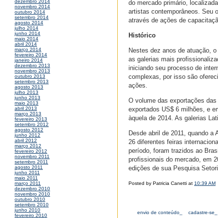
dezembro 2014
do mercado primário, localizada
novembro 2014
artistas contemporâneos. Seu ob
outubro 2014
setembro 2014
através de ações de capacitação
agosto 2014
julho 2014
junho 2014
Histórico
maio 2014
abril 2014
Nestes dez anos de atuação, o
março 2014
fevereiro 2014
as galerias mais profissionaliz
janeiro 2014
dezembro 2013
iniciando seu processo de inte
novembro 2013
complexas, por isso são oferec
outubro 2013
setembro 2013
ações.
agosto 2013
julho 2013
junho 2013
O volume das exportações das g
maio 2013
exportados US$ 6 milhões, e e
abril 2013
março 2013
àquela de 2014. As galerias La
fevereiro 2013
setembro 2012
agosto 2012
Desde abril de 2011, quando a
junho 2012
abril 2012
26 diferentes feiras internaci
março 2012
período, foram trazidos ao Bra
fevereiro 2012
novembro 2011
profissionais do mercado, em 2
setembro 2011
edições de sua Pesquisa Setori
agosto 2011
junho 2011
maio 2011
Posted by Patricia Canetti at
10:39 AM
março 2011
dezembro 2010
novembro 2010
outubro 2010
setembro 2010
junho 2010
envio de conteúdo_
cadastre-se_
fevereiro 2010