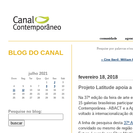
comunidade
agen
Pesquise por palavras e/ou
BLOG DO CANAL
« Cine Iberê: William 
o weblog do canal contemporâneo
julho 2021
fevereiro 18, 2018
Dom
Seg
Ter
Qua
Qui
Sex
Sab
1
2
3
Projeto Latitude apoia 
4
5
6
7
8
9
10
11
12
13
14
15
16
17
18
19
20
21
22
23
24
Na 37ª edição da feira de arte 
25
26
27
28
29
30
31
15 galerias brasileiras particip
Contemporânea - ABACT e a Ape
Pesquise no blog:
voltado à internacionalização d
A linha de pesquisa desta
37ª 
convidado ou mesmo de região h