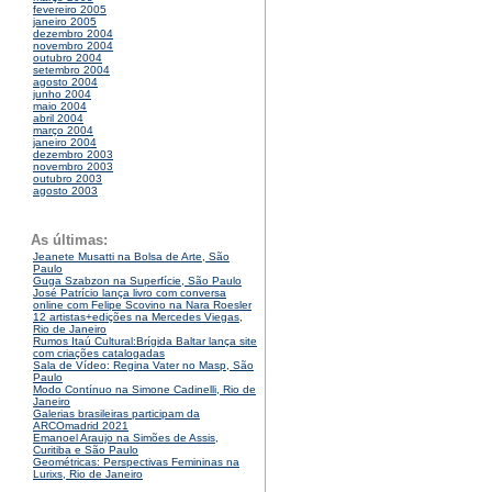
fevereiro 2005
janeiro 2005
dezembro 2004
novembro 2004
outubro 2004
setembro 2004
agosto 2004
junho 2004
maio 2004
abril 2004
março 2004
janeiro 2004
dezembro 2003
novembro 2003
outubro 2003
agosto 2003
As últimas:
Jeanete Musatti na Bolsa de Arte, São
Paulo
Guga Szabzon na Superfície, São Paulo
José Patrício lança livro com conversa
online com Felipe Scovino na Nara Roesler
12 artistas+edições na Mercedes Viegas,
Rio de Janeiro
Rumos Itaú Cultural:Brígida Baltar lança site
com criações catalogadas
Sala de Vídeo: Regina Vater no Masp, São
Paulo
Modo Contínuo na Simone Cadinelli, Rio de
Janeiro
Galerias brasileiras participam da
ARCOmadrid 2021
Emanoel Araujo na Simões de Assis,
Curitiba e São Paulo
Geométricas: Perspectivas Femininas na
Lurixs, Rio de Janeiro