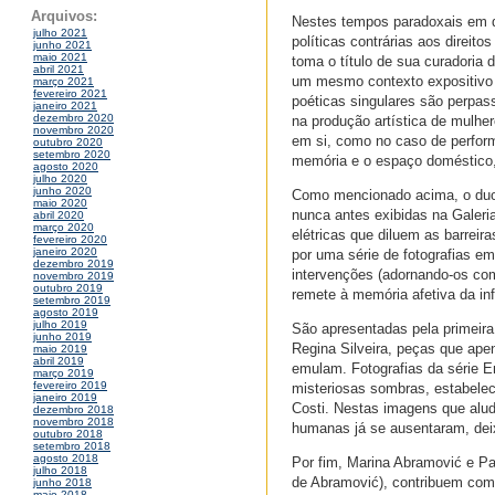
Arquivos:
Nestes tempos paradoxais em qu
julho 2021
políticas contrárias aos direito
junho 2021
maio 2021
toma o título de sua curadoria
abril 2021
um mesmo contexto expositivo 
março 2021
fevereiro 2021
poéticas singulares são perpas
janeiro 2021
dezembro 2020
na produção artística de mulhe
novembro 2020
em si, como no caso de perform
outubro 2020
setembro 2020
memória e o espaço doméstico, 
agosto 2020
julho 2020
junho 2020
Como mencionado acima, o duo 
maio 2020
nunca antes exibidas na Galeri
abril 2020
março 2020
elétricas que diluem as barreira
fevereiro 2020
janeiro 2020
por uma série de fotografias em
dezembro 2019
intervenções (adornando-os co
novembro 2019
outubro 2019
remete à memória afetiva da inf
setembro 2019
agosto 2019
julho 2019
São apresentadas pela primeira
junho 2019
Regina Silveira, peças que ape
maio 2019
abril 2019
emulam. Fotografias da série E
março 2019
fevereiro 2019
misteriosas sombras, estabelec
janeiro 2019
Costi. Nestas imagens que alu
dezembro 2018
novembro 2018
humanas já se ausentaram, deix
outubro 2018
setembro 2018
agosto 2018
Por fim, Marina Abramović e Pa
julho 2018
de Abramović), contribuem com 
junho 2018
maio 2018