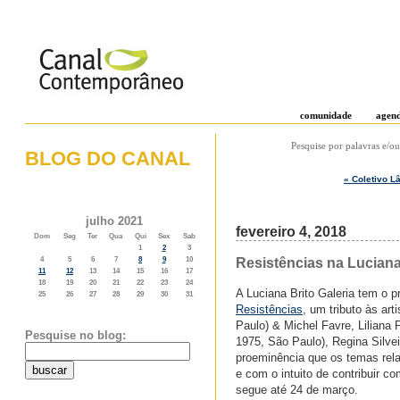
comunidade
agen
Pesquise por palavras e/ou
BLOG DO CANAL
« Coletivo L
o weblog do canal contemporâneo
julho 2021
fevereiro 4, 2018
Dom
Seg
Ter
Qua
Qui
Sex
Sab
1
2
3
Resistências na Luciana
4
5
6
7
8
9
10
11
12
13
14
15
16
17
18
19
20
21
22
23
24
A Luciana Brito Galeria tem o 
25
26
27
28
29
30
31
Resistências
, um tributo às ar
Paulo) & Michel Favre, Liliana 
Pesquise no blog:
1975, São Paulo), Regina Silvei
proeminência que os temas rela
e com o intuito de contribuir co
segue até 24 de março.