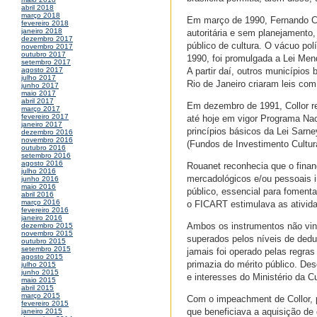
abril 2018
março 2018
Em março de 1990, Fernando Col
fevereiro 2018
janeiro 2018
autoritária e sem planejamento
dezembro 2017
público de cultura. O vácuo pol
novembro 2017
outubro 2017
1990, foi promulgada a Lei Men
setembro 2017
A partir daí, outros municípios
agosto 2017
julho 2017
Rio de Janeiro criaram leis c
junho 2017
maio 2017
abril 2017
Em dezembro de 1991, Collor re
março 2017
fevereiro 2017
até hoje em vigor Programa Nac
janeiro 2017
princípios básicos da Lei Sarn
dezembro 2016
novembro 2016
(Fundos de Investimento Cultural
outubro 2016
setembro 2016
agosto 2016
Rouanet reconhecia que o finan
julho 2016
mercadológicos e/ou pessoais i
junho 2016
maio 2016
público, essencial para foment
abril 2016
março 2016
o FICART estimulava as atividad
fevereiro 2016
janeiro 2016
Ambos os instrumentos não vin
dezembro 2015
novembro 2015
superados pelos níveis de ded
outubro 2015
setembro 2015
jamais foi operado pelas regras 
agosto 2015
primazia do mérito público. Des
julho 2015
junho 2015
e interesses do Ministério da Cu
maio 2015
abril 2015
março 2015
Com o impeachment de Collor, p
fevereiro 2015
que beneficiava a aquisição de
janeiro 2015