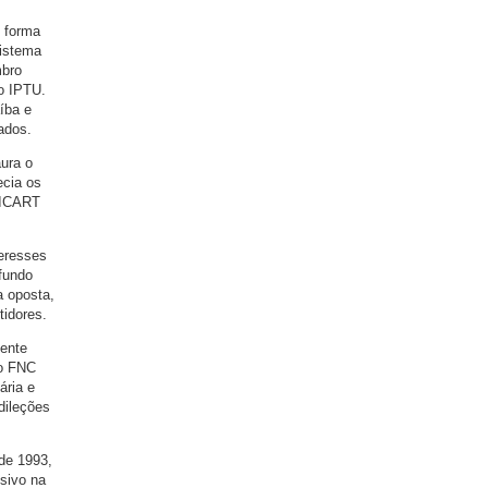
e forma
sistema
mbro
o IPTU.
aíba e
ados.
aura o
ecia os
 FICART
teresses
 fundo
a oposta,
tidores.
mente
 o FNC
ária e
dileções
de 1993,
isivo na