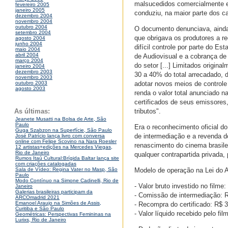
malsucedidos comercialmente e,
fevereiro 2005
janeiro 2005
conduziu, na maior parte dos 
dezembro 2004
novembro 2004
outubro 2004
O documento denunciava, ainda,
setembro 2004
que obrigava os produtores a r
agosto 2004
junho 2004
difícil controle por parte do Es
maio 2004
abril 2004
de Audiovisual e a cobrança d
março 2004
do setor [...] Limitados origin
janeiro 2004
dezembro 2003
30 a 40% do total arrecadado, 
novembro 2003
adotar novos meios de controle
outubro 2003
agosto 2003
renda o valor total anunciado n
certificados de seus emissores
tributos".
As últimas:
Jeanete Musatti na Bolsa de Arte, São
Paulo
Era o reconhecimento oficial do
Guga Szabzon na Superfície, São Paulo
de intermediação e a revenda d
José Patrício lança livro com conversa
online com Felipe Scovino na Nara Roesler
renascimento do cinema brasile
12 artistas+edições na Mercedes Viegas,
Rio de Janeiro
qualquer contrapartida privada
Rumos Itaú Cultural:Brígida Baltar lança site
com criações catalogadas
Modelo de operação na Lei do A
Sala de Vídeo: Regina Vater no Masp, São
Paulo
Modo Contínuo na Simone Cadinelli, Rio de
- Valor bruto investido no filme
Janeiro
Galerias brasileiras participam da
- Comissão de intermediação: 
ARCOmadrid 2021
Emanoel Araujo na Simões de Assis,
- Recompra do certificado: R$ 
Curitiba e São Paulo
- Valor líquido recebido pelo fil
Geométricas: Perspectivas Femininas na
Lurixs, Rio de Janeiro