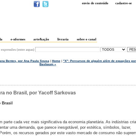
envio de conteúdo
cadastre-se
da
e-nformes
arte&ação
livraria
sobre o canal
 expressões (entre aspas)
Ivana Bentes, por Ana Paula Sousa
|
Home
|
"X": Percursos de alguém além de equações por
Basbaum »
ura no Brasil, por Yacoff Sarkovas
o Brasil
 parte cada vez mais significativa da economia planetária. As indústrias cria
entar uma demanda, que parece inesgotável, por estética, símbolos, lazer,
 Porém, os recursos gerados por este vasto mercado de consumo não supre