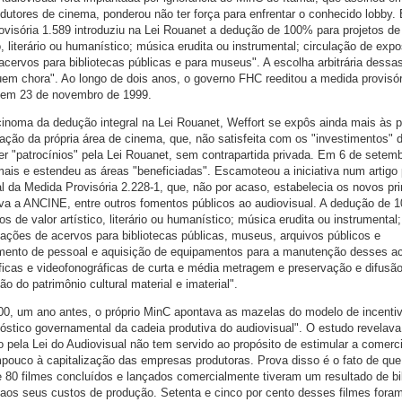
odutores de cinema, ponderou não ter força para enfrentar o conhecido lobby.
visória 1.589 introduziu na Lei Rouanet a dedução de 100% para projetos de 
co, literário ou humanístico; música erudita ou instrumental; circulação de exp
acervos para bibliotecas públicas e para museus". A escolha arbitrária dessa
m chora". Ao longo de dois anos, o governo FHC reeditou a medida provisór
4, em 23 de novembro de 1999.
rcinoma da dedução integral na Lei Rouanet, Weffort se expôs ainda mais às 
 ação da própria área de cinema, que, não satisfeita com os "investimentos" 
er "patrocínios" pela Lei Rouanet, sem contrapartida privada. Em 6 de setem
mais e estendeu as áreas "beneficiadas". Escamoteou a iniciativa num artigo 
al da Medida Provisória 2.228-1, que, não por acaso, estabelecia os novos pri
iava a ANCINE, entre outros fomentos públicos ao audiovisual. A dedução de 
os de valor artístico, literário ou humanístico; música erudita ou instrumental;
oações de acervos para bibliotecas públicas, museus, arquivos públicos e
ento de pessoal e aquisição de equipamentos para a manutenção desses a
icas e videofonográficas de curta e média metragem e preservação e difusã
o do patrimônio cultural material e imaterial".
0, um ano antes, o próprio MinC apontava as mazelas do modelo de incentiv
óstico governamental da cadeia produtiva do audiovisual". O estudo revelava
 pela Lei do Audiovisual não tem servido ao propósito de estimular a comerc
pouco à capitalização das empresas produtoras. Prova disso é o fato de que,
 80 filmes concluídos e lançados comercialmente tiveram um resultado de bil
or aos seus custos de produção. Setenta e cinco por cento desses filmes fora