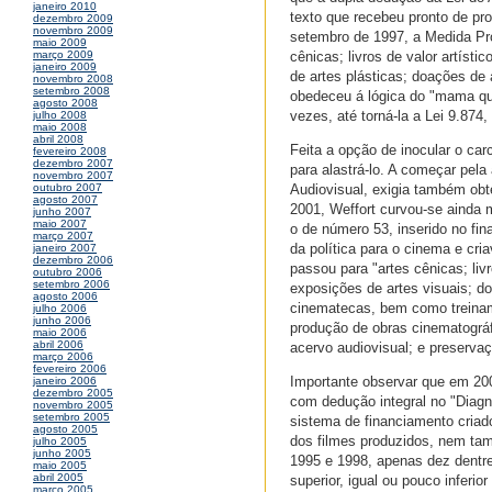
janeiro 2010
texto que recebeu pronto de pr
dezembro 2009
novembro 2009
setembro de 1997, a Medida Pro
maio 2009
cênicas; livros de valor artísti
março 2009
janeiro 2009
de artes plásticas; doações de 
novembro 2008
setembro 2008
obedeceu á lógica do "mama que
agosto 2008
vezes, até torná-la a Lei 9.87
julho 2008
maio 2008
abril 2008
Feita a opção de inocular o ca
fevereiro 2008
dezembro 2007
para alastrá-lo. A começar pela
novembro 2007
Audiovisual, exigia também obt
outubro 2007
agosto 2007
2001, Weffort curvou-se ainda 
junho 2007
maio 2007
o de número 53, inserido no fin
março 2007
da política para o cinema e cr
janeiro 2007
dezembro 2006
passou para "artes cênicas; livr
outubro 2006
setembro 2006
exposições de artes visuais; d
agosto 2006
cinematecas, bem como treinam
julho 2006
junho 2006
produção de obras cinematográf
maio 2006
abril 2006
acervo audiovisual; e preservaçã
março 2006
fevereiro 2006
Importante observar que em 200
janeiro 2006
dezembro 2005
com dedução integral no "Diagn
novembro 2005
setembro 2005
sistema de financiamento criado
agosto 2005
dos filmes produzidos, nem tam
julho 2005
junho 2005
1995 e 1998, apenas dez dentre
maio 2005
abril 2005
superior, igual ou pouco inferi
março 2005