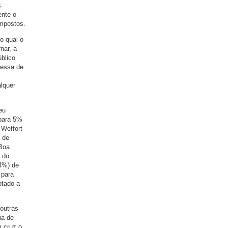
s
ente o
impostos.
o qual o
nar, a
blico
messa de
alquer
eu
 para 5%
 Weffort
 de
 Boa
 do
 4%) de
 para
otado a
 outras
ia de
m cruz o