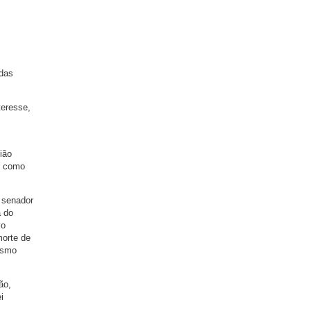
adas
teresse,
ião
ar como
o senador
a do
vo
morte de
esmo
ão,
i