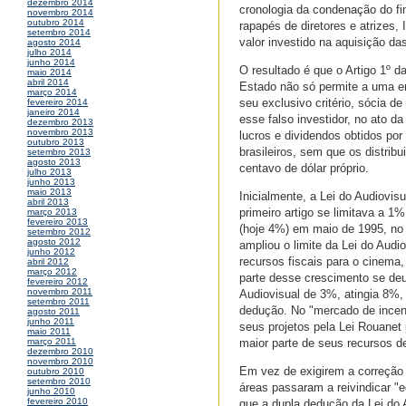
dezembro 2014
cronologia da condenação do fin
novembro 2014
outubro 2014
rapapés de diretores e atrizes,
setembro 2014
valor investido na aquisição d
agosto 2014
julho 2014
junho 2014
O resultado é que o Artigo 1º 
maio 2014
abril 2014
Estado não só permite a uma em
março 2014
seu exclusivo critério, sócia 
fevereiro 2014
janeiro 2014
esse falso investidor, no ato 
dezembro 2013
novembro 2013
lucros e dividendos obtidos por
outubro 2013
brasileiros, sem que os distrib
setembro 2013
agosto 2013
centavo de dólar próprio.
julho 2013
junho 2013
maio 2013
Inicialmente, a Lei do Audiovi
abril 2013
primeiro artigo se limitava a 
março 2013
fevereiro 2013
(hoje 4%) em maio de 1995, no 
setembro 2012
agosto 2012
ampliou o limite da Lei do Aud
junho 2012
recursos fiscais para o cinema
abril 2012
março 2012
parte desse crescimento se deu
fevereiro 2012
novembro 2011
Audiovisual de 3%, atingia 8%
setembro 2011
dedução. No "mercado de incent
agosto 2011
junho 2011
seus projetos pela Lei Rouane
maio 2011
maior parte de seus recursos de
março 2011
dezembro 2010
novembro 2010
Em vez de exigirem a correção d
outubro 2010
setembro 2010
áreas passaram a reivindicar "
junho 2010
fevereiro 2010
que a dupla dedução da Lei do 