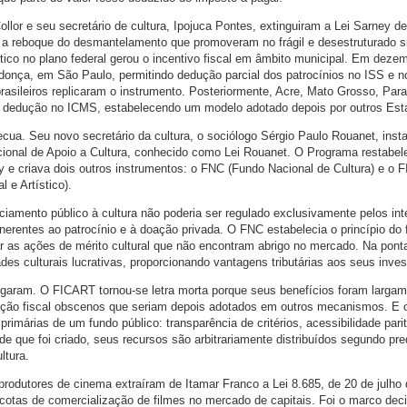
lor e seu secretário de cultura, Ipojuca Pontes, extinguiram a Lei Sarney d
, a reboque do desmantelamento que promoveram no frágil e desestruturado 
ítico no plano federal gerou o incentivo fiscal em âmbito municipal. Em deze
donça, em São Paulo, permitindo dedução parcial dos patrocínios no ISS e n
 brasileiros replicaram o instrumento. Posteriormente, Acre, Mato Grosso, Par
om dedução no ICMS, estabelecendo um modelo adotado depois por outros Est
cua. Seu novo secretário da cultura, o sociólogo Sérgio Paulo Rouanet, inst
ional de Apoio a Cultura, conhecido como Lei Rouanet. O Programa restabel
ey e criava dois outros instrumentos: o FNC (Fundo Nacional de Cultura) e o
 e Artístico).
ciamento público à cultura não poderia ser regulado exclusivamente pelos in
nerentes ao patrocínio e à doação privada. O FNC estabelecia o princípio do
ar as ações de mérito cultural que não encontram abrigo no mercado. Na pont
es culturais lucrativas, proporcionando vantagens tributárias aos seus inves
garam. O FICART tornou-se letra morta porque seus benefícios foram larga
ução fiscal obscenos que seriam depois adotados em outros mecanismos. E
primárias de um fundo público: transparência de critérios, acessibilidade parit
de que foi criado, seus recursos são arbitrariamente distribuídos segundo pre
ltura.
rodutores de cinema extraíram de Itamar Franco a Lei 8.685, de 20 de julho 
 cotas de comercialização de filmes no mercado de capitais. Foi o marco dec