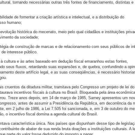
ltural, tornando necessárias outras três fontes de financiamento, distintas e
lidade de fomentar a criação artística e intelectual, e a distribuição do
esso humano;
, evolução histórica do mecenato, meio pelo qual cidadãos e instituições priv
vimento da sociedade;
ratégia de construção de marcas e de relacionamento com seus públicos de in
 de interesse público.
 à cultura e às artes baseado em dedução fiscal emaranhou estas fontes,
indo seus fluxos, retardando suas expansões e, de quebra, confundindo a opin
namento deste artifício legal, e as suas conseqüências, é necessário histori
gou.
 cruentos da ditadura militar, tramitava pelo Congresso um projeto de lei d
aurava incentivos fiscais à cultura no Brasil. Bloqueada pela área econômic
perou. Treze anos depois, em 14 de março de 1985, Sarney apresentou um no
 Congresso, antes de assumir a Presidência da República, em decorrência da 
e, em 2 julho de 1986, a Lei 7.505 foi sancionada, e, em 3 de outubro do m
, o incentivo fiscal domina a agenda cultural do Brasil.
tava característica única. Nos países que dispunham desse tipo de legislaç
 contribuinte de abater de sua renda bruta doações a instituições culturais. A le
, que parte do valor fosse deduzido do imposto a pagar.