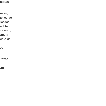
utoras,
resas,
ômenos de
ficados
rodutiva
recente,
erno a
posto de
 de
 taxas
sem