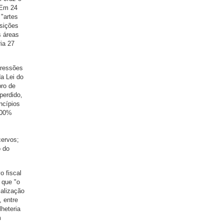
 Em 24
"artes
osições
s áreas
ia 27
pressões
da Lei do
bro de
perdido,
ncípios
100%
cervos;
o do
o fiscal
 que "o
ialização
 entre
heteria
m