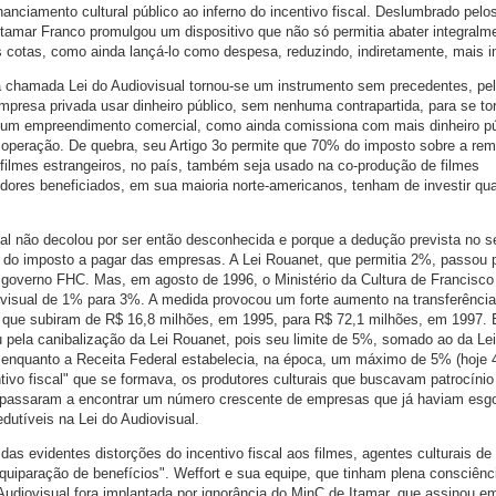
anciamento cultural público ao inferno do incentivo fiscal. Deslumbrado pelo
 Itamar Franco promulgou um dispositivo que não só permitia abater integralm
as cotas, como ainda lançá-lo como despesa, reduzindo, indiretamente, mais 
da chamada Lei do Audiovisual tornou-se um instrumento sem precedentes, pel
presa privada usar dinheiro público, sem nenhuma contrapartida, para se tor
de um empreendimento comercial, como ainda comissiona com mais dinheiro pú
da operação. De quebra, seu Artigo 3o permite que 70% do imposto sobre a re
 filmes estrangeiros, no país, também seja usado na co-produção de filmes
uidores beneficiados, em sua maioria norte-americanos, tenham de investir qu
sual não decolou por ser então desconhecida e porque a dedução prevista no s
1% do imposto a pagar das empresas. A Lei Rouanet, que permitia 2%, passou
governo FHC. Mas, em agosto de 1996, o Ministério da Cultura de Francisco
iovisual de 1% para 3%. A medida provocou um forte aumento na transferência
, que subiram de R$ 16,8 milhões, em 1995, para R$ 72,1 milhões, em 1997.
 pela canibalização da Lei Rouanet, pois seu limite de 5%, somado ao da Lei
, enquanto a Receita Federal estabelecia, na época, um máximo de 5% (hoje
ivo fiscal" que se formava, os produtores culturais que buscavam patrocínio
t passaram a encontrar um número crescente de empresas que já haviam esg
dutíveis na Lei do Audiovisual.
as evidentes distorções do incentivo fiscal aos filmes, agentes culturais de
equiparação de benefícios". Weffort e sua equipe, que tinham plena consciênc
Audiovisual fora implantada por ignorância do MinC de Itamar, que assinou e