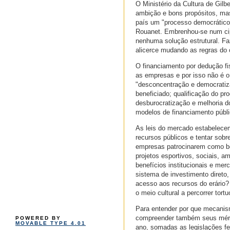
O Ministério da Cultura de Gil
ambição e bons propósitos, ma
país um "processo democrático"
Rouanet. Embrenhou-se num cip
nenhuma solução estrutural. Fa
alicerce mudando as regras do 
O financiamento por dedução fis
as empresas e por isso não é o 
"desconcentração e democratiza
beneficiado; qualificação do p
desburocratização e melhoria d
modelos de financiamento públic
As leis do mercado estabelecem
recursos públicos e tentar sobr
empresas patrocinarem como b
projetos esportivos, sociais, a
benefícios institucionais e me
sistema de investimento direto, 
acesso aos recursos do erário
o meio cultural a percorrer tor
Para entender por que mecanism
compreender também seus mérito
POWERED BY
MOVABLE TYPE 4.01
ano, somadas as legislações fe