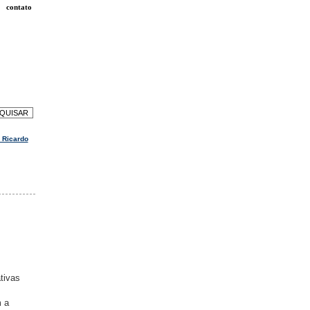
contato
 Ricardo
tivas
m a