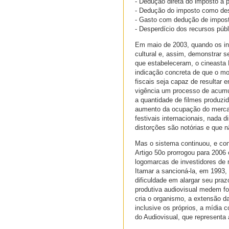
- Dedução direta do imposto a
- Dedução do imposto como de
- Gasto com dedução de impos
- Desperdício dos recursos púb
Em maio de 2003, quando os in
cultural e, assim, demonstrar 
que estabeleceram, o cineasta
indicação concreta de que o mo
fiscais seja capaz de resultar 
vigência um processo de acumul
a quantidade de filmes produzi
aumento da ocupação do mercad
festivais internacionais, nada 
distorções são notórias e que n
Mas o sistema continuou, e con
Artigo 50o prorrogou para 2006 
logomarcas de investidores de 
Itamar a sancioná-la, em 1993,
dificuldade em alargar seu pr
produtiva audiovisual medem f
cria o organismo, a extensão da
inclusive os próprios, a mídia
do Audiovisual, que representa