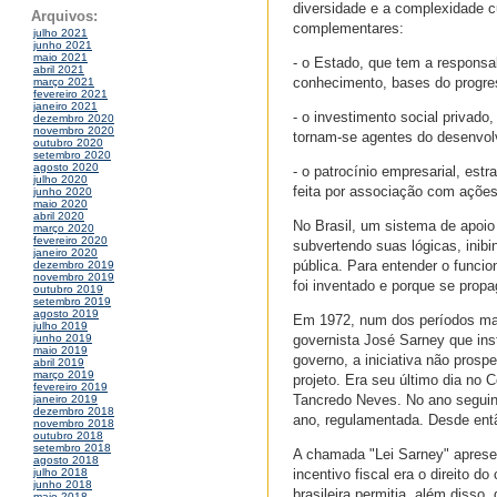
diversidade e a complexidade cu
Arquivos:
complementares:
julho 2021
junho 2021
maio 2021
- o Estado, que tem a responsabi
abril 2021
conhecimento, bases do progr
março 2021
fevereiro 2021
janeiro 2021
- o investimento social privado
dezembro 2020
novembro 2020
tornam-se agentes do desenvol
outubro 2020
setembro 2020
agosto 2020
- o patrocínio empresarial, est
julho 2020
feita por associação com ações
junho 2020
maio 2020
abril 2020
No Brasil, um sistema de apoio
março 2020
fevereiro 2020
subvertendo suas lógicas, inib
janeiro 2020
pública. Para entender o funcio
dezembro 2019
novembro 2019
foi inventado e porque se propa
outubro 2019
setembro 2019
agosto 2019
Em 1972, num dos períodos mais
julho 2019
governista José Sarney que inst
junho 2019
maio 2019
governo, a iniciativa não pros
abril 2019
março 2019
projeto. Era seu último dia no
fevereiro 2019
Tancredo Neves. No ano seguint
janeiro 2019
dezembro 2018
ano, regulamentada. Desde então
novembro 2018
outubro 2018
setembro 2018
A chamada "Lei Sarney" apresen
agosto 2018
incentivo fiscal era o direito do
julho 2018
junho 2018
brasileira permitia, além disso
maio 2018