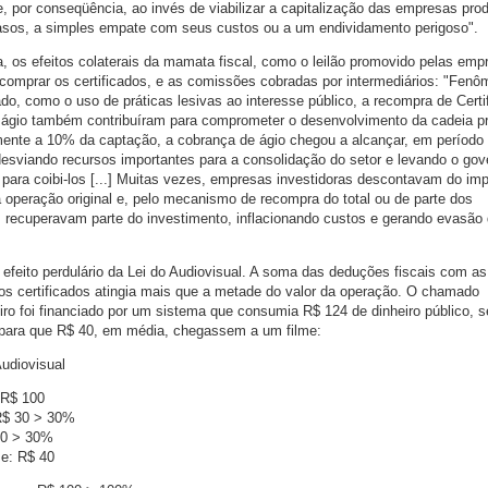
 por conseqüência, ao invés de viabilizar a capitalização das empresas prod
casos, a simples empate com seus custos ou a um endividamento perigoso".
 os efeitos colaterais da mamata fiscal, como o leilão promovido pelas emp
ecomprar os certificados, e as comissões cobradas por intermediários: "Fen
tado, como o uso de práticas lesivas ao interesse público, a recompra de Certi
e ágio também contribuíram para comprometer o desenvolvimento da cadeia p
almente a 10% da captação, a cobrança de ágio chegou a alcançar, em período 
desviando recursos importantes para a consolidação do setor e levando o gov
 para coibi-los [...] Muitas vezes, empresas investidoras descontavam do im
a operação original e, pelo mecanismo de recompra do total ou de parte dos
, recuperavam parte do investimento, inflacionando custos e gerando evasão
 efeito perdulário da Lei do Audiovisual. A soma das deduções fiscais com as
os certificados atingia mais que a metade do valor da operação. O chamado
iro foi financiado por um sistema que consumia R$ 124 de dinheiro público, 
, para que R$ 40, em média, chegassem a um filme:
udiovisual
: R$ 100
R$ 30 > 30%
30 > 30%
me: R$ 40