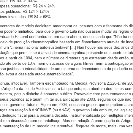
 pagar: R$ 100 > 100%
spesa operacional: R$ 24 > 24%
tos públicos: R$ 124 > 124%
licos investidos: R$ 84 > 68%
ventores do modelo decidiram amedrontar os incautos com o fantasma do di
seu poderio midiático, para que o governo Lula não ousasse mudar as regras d
 Eduardo Escorel confrontou-os em carta aberta, denunciando que "Não há n
delo de produção cinematográfica baseado em financiamento através de ince
em um 'cinema nacional auto-sustentável' [...] Não houve nos seus dez anos 
ação que permitisse à atividade cinematográfica prescindir do suporte estat
dos a partir de 1994, nem o número de diretores que estrearam desde então, 
o até perto de 10%, nem o sucesso de alguns filmes, nem a participação 
disso justifica a intocabilidade de um sistema de financiamento da produção c
ão levou à desejada auto-sustentabilidade".
tinua, intocável. Também escamoteado na Medida Provisória 2.228-1, de 200
o Artigo 1o da Lei do Audiovisual, o tal que entupiu a abertura dos filmes com
mentira, pois o dinheiro é somente público. Provavelmente para convencer o
 seus patronos aceitaram limitar sua aplicação até 2003, seguros de que não 
azo nos governos futuros. Agora em 2004, enquanto grupos que compõem a ca
orças em relação à ANCINAVE (ou ANAV), o governo Lula embute, na legisla
 dedução fiscal para a próxima década. Instrumentalizada por múltiplos inter
 cobre a discussão com estardalhaço. Mas em relação à prorrogação do Artigo 
 a manutenção de um modelo insustentável, finge-se de morta, mais uma vez