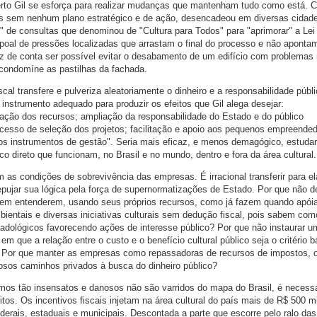
berto Gil se esforça para realizar mudanças que mantenham tudo como está. C
s sem nenhum plano estratégico e de ação, desencadeou em diversas cidad
 de consultas que denominou de "Cultura para Todos" para "aprimorar" a Lei
oal de pressões localizadas que arrastam o final do processo e não aponta
z de conta ser possível evitar o desabamento de um edifício com problemas
condomíne as pastilhas da fachada.
cal transfere e pulveriza aleatoriamente o dinheiro e a responsabilidade públ
instrumento adequado para produzir os efeitos que Gil alega desejar:
ção dos recursos; ampliação da responsabilidade do Estado e do público
rocesso de seleção dos projetos; facilitação e apoio aos pequenos empreende
os instrumentos de gestão". Seria mais eficaz, e menos demagógico, estudar
o direto que funcionam, no Brasil e no mundo, dentro e fora da área cultural.
 as condições de sobrevivência das empresas. É irracional transferir para e
epujar sua lógica pela força de supernormatizações de Estado. Por que não d
em entenderem, usando seus próprios recursos, como já fazem quando apó
mbientais e diversas iniciativas culturais sem dedução fiscal, pois sabem como
rcadológicos favorecendo ações de interesse público? Por que não instaurar u
em que a relação entre o custo e o benefício cultural público seja o critério 
? Por que manter as empresas como repassadoras de recursos de impostos, 
tuosos caminhos privados à busca do dinheiro público?
os tão insensatos e danosos não são varridos do mapa do Brasil, é necessá
s. Os incentivos fiscais injetam na área cultural do país mais de R$ 500 m
derais, estaduais e municipais. Descontada a parte que escorre pelo ralo das