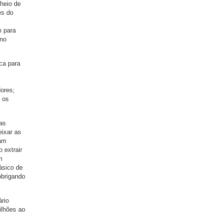
heio de
es do
m para
 no
ica para
dores;
 os
las
eixar as
iam
 extrair
m
básico de
obrigando
rio
ilhões ao