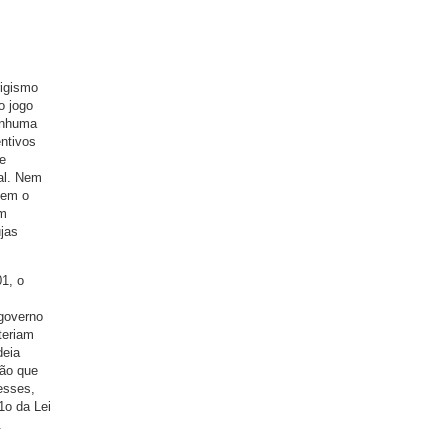
rigismo
o jogo
enhuma
ntivos
de
al. Nem
nem o
em
ujas
1, o
 governo
teriam
deia
ção que
esses,
1o da Lei
.