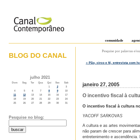
comunidade
agen
Pesquise por palavras e/ou
BLOG DO CANAL
« Pão, circo e fé, entrevista com 
o weblog do canal contemporâneo
julho 2021
Dom
Seg
Ter
Qua
Qui
Sex
Sab
janeiro 27, 2005
1
2
3
4
5
6
7
8
9
10
O incentivo fiscal à cult
11
12
13
14
15
16
17
18
19
20
21
22
23
24
25
26
27
28
29
30
31
O incentivo fiscal à cultura n
YACOFF SARKOVAS
Pesquise no blog:
A cultura e as artes movimentam
não param de crescer para alim
entretenimento e ascendência.