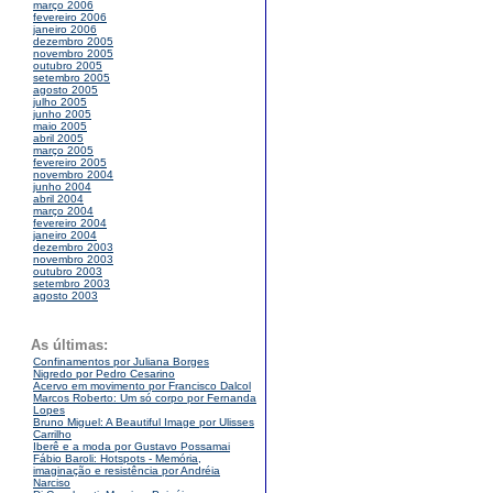
março 2006
fevereiro 2006
janeiro 2006
dezembro 2005
novembro 2005
outubro 2005
setembro 2005
agosto 2005
julho 2005
junho 2005
maio 2005
abril 2005
março 2005
fevereiro 2005
novembro 2004
junho 2004
abril 2004
março 2004
fevereiro 2004
janeiro 2004
dezembro 2003
novembro 2003
outubro 2003
setembro 2003
agosto 2003
As últimas:
Confinamentos por Juliana Borges
Nigredo por Pedro Cesarino
Acervo em movimento por Francisco Dalcol
Marcos Roberto: Um só corpo por Fernanda
Lopes
Bruno Miguel: A Beautiful Image por Ulisses
Carrilho
Iberê e a moda por Gustavo Possamai
Fábio Baroli: Hotspots - Memória,
imaginação e resistência por Andréia
Narciso