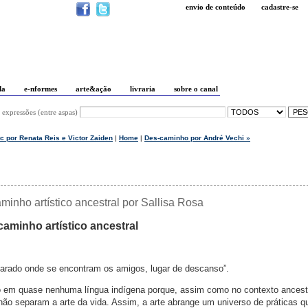
envio de conteúdo
cadastre-se
da
e-nformes
arte&ação
livraria
sobre o canal
 expressões (entre aspas)
tc por Renata Reis e Victor Zaiden
|
Home
|
Des-caminho por André Vechi »
inho artístico ancestral por Sallisa Rosa
aminho artístico ancestral
larado onde se encontram os amigos, lugar de descanso”.
ão em quase nenhuma língua indígena porque, assim como no contexto ancest
 não separam a arte da vida. Assim, a arte abrange um universo de práticas q