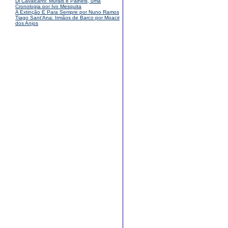
Di Cavalcanti: Murais e Painéis, uma
Cronologia por Ivo Mesquita
A Extinção É Para Sempre por Nuno Ramos
Tiago Sant’Ana: Irmãos de Barco por Moacir
dos Anjos