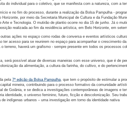
sita do individual para o coletivo, que se manifesta com a natureza, com a ter
nício e no fim do processo, durante a realização da Bolsa Pampulha - progr
lo Horizonte, por meio da Secretaria Municipal de Cultura e da Fundação Muni
e Arte e Tecnologia. O mutirão de plantio ocorre no dia 15 de junho. Já o muti
posição realizada ao fim da residência artística, em Belo Horizonte, em sete
 outras ações no espaço como rodas de conversa e eventos artísticos cultura
o ter acesso para se reunirem no espaço para acompanhar o crescimento da
o terreno, haverá um grafismo - sempre presente em todos os processos col
, será possível atuar de diversas maneiras com esse universo, que é de pe
olonização da alimentação, a cultura da farinha, do cultivo, e do pertencimen
ada pela
7ª edição da Bolsa Pampulha
, que tem o propósito de estimular a pr
capital mineira, contribuindo para o processo formativo da comunidade artísti
ural de Goiânia, e se dedica a investigações contemporâneas de imagens e t
a identidade, o universo feminino, futuro, ficção e descolonização. Seu trab
ia de indígenas urbanos – uma investigação em torno da identidade nativa