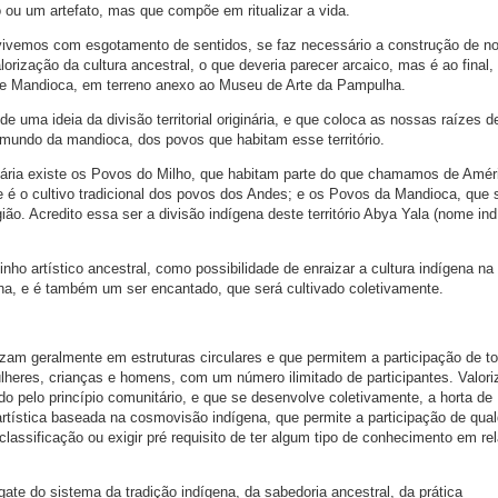
ou um artefato, mas que compõe em ritualizar a vida.
ivemos com esgotamento de sentidos, se faz necessário a construção de n
rização da cultura ancestral, o que deveria parecer arcaico, mas é ao final, f
de Mandioca, em terreno anexo ao Museu de Arte da Pampulha.
 de uma ideia da divisão territorial originária, e que coloca as nossas raízes d
mundo da mandioca, dos povos que habitam esse território.
inária existe os Povos do Milho, que habitam parte do que chamamos de Amér
e é o cultivo tradicional dos povos dos Andes; e os Povos da Mandioca, que 
gião. Acredito essa ser a divisão indígena deste território Abya Yala (nome in
o artístico ancestral, como possibilidade de enraizar a cultura indígena na
na, e é também um ser encantado, que será cultivado coletivamente.
izam geralmente em estruturas circulares e que permitem a participação de t
eres, crianças e homens, com um número ilimitado de participantes. Valori
o pelo princípio comunitário, e que se desenvolve coletivamente, a horta de
rtística baseada na cosmovisão indígena, que permite a participação de qual
lassificação ou exigir pré requisito de ter algum tipo de conhecimento em re
ate do sistema da tradição indígena, da sabedoria ancestral, da prática