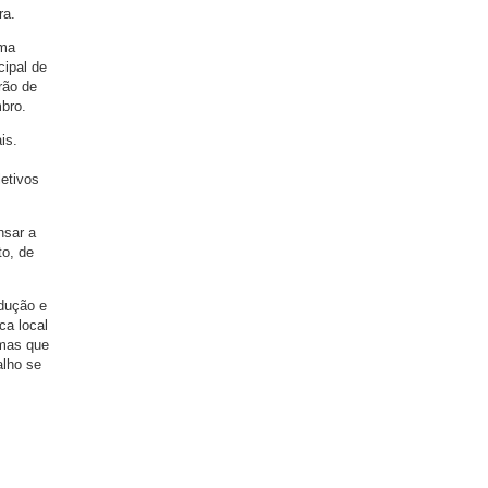
ra.
ama
cipal de
rão de
mbro.
is.
etivos
nsar a
to, de
odução e
ca local
emas que
alho se