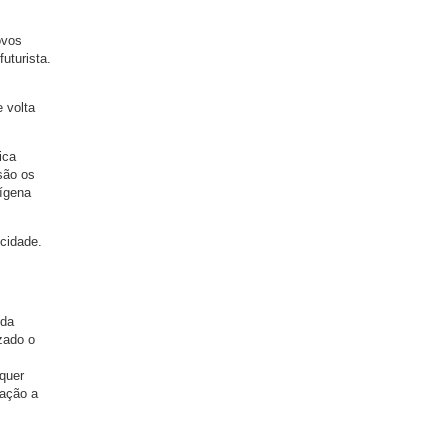
ovos
uturista.
e volta
ica
são os
dígena
 cidade.
oda
zado o
quer
lação a