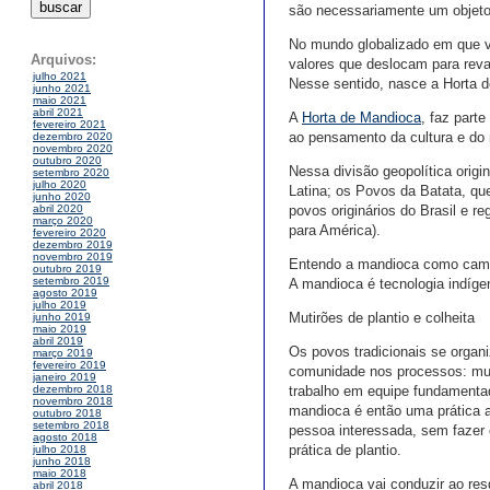
são necessariamente um objeto 
No mundo globalizado em que v
Arquivos:
valores que deslocam para revalo
julho 2021
Nesse sentido, nasce a Horta 
junho 2021
maio 2021
abril 2021
A
Horta de Mandioca
, faz parte
fevereiro 2021
ao pensamento da cultura e do 
dezembro 2020
novembro 2020
outubro 2020
Nessa divisão geopolítica orig
setembro 2020
julho 2020
Latina; os Povos da Batata, qu
junho 2020
povos originários do Brasil e re
abril 2020
março 2020
para América).
fevereiro 2020
dezembro 2019
novembro 2019
Entendo a mandioca como caminh
outubro 2019
setembro 2019
A mandioca é tecnologia indíge
agosto 2019
julho 2019
Mutirões de plantio e colheita
junho 2019
maio 2019
abril 2019
Os povos tradicionais se organ
março 2019
fevereiro 2019
comunidade nos processos: mulh
janeiro 2019
trabalho em equipe fundamentad
dezembro 2018
novembro 2018
mandioca é então uma prática a
outubro 2018
setembro 2018
pessoa interessada, sem fazer c
agosto 2018
prática de plantio.
julho 2018
junho 2018
maio 2018
A mandioca vai conduzir ao resg
abril 2018