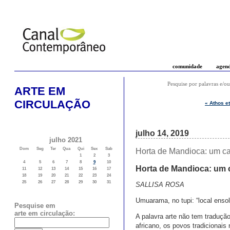
comunidade
agen
Pesquise por palavras e/ou
ARTE EM
CIRCULAÇÃO
« Athos e
julho 14, 2019
julho 2021
Dom
Seg
Ter
Qua
Qui
Sex
Sab
Horta de Mandioca: um cam
1
2
3
4
5
6
7
8
9
10
Horta de Mandioca: um c
11
12
13
14
15
16
17
18
19
20
21
22
23
24
25
26
27
28
29
30
31
SALLISA ROSA
Umuarama, no tupi: “local enso
Pesquise em
arte em circulação:
A palavra arte não tem traduç
africano, os povos tradicionais