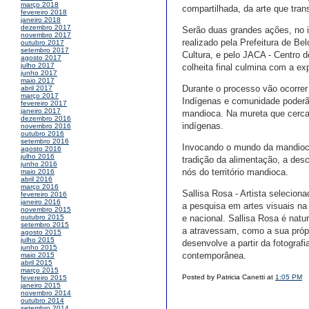
março 2018
compartilhada, da arte que tran
fevereiro 2018
janeiro 2018
dezembro 2017
Serão duas grandes ações, no i
novembro 2017
realizado pela Prefeitura de Be
outubro 2017
setembro 2017
Cultura, e pelo JACA - Centro d
agosto 2017
julho 2017
colheita final culmina com a ex
junho 2017
maio 2017
Durante o processo vão ocorrer
abril 2017
março 2017
Indígenas e comunidade poderã
fevereiro 2017
janeiro 2017
mandioca. Na mureta que cerca 
dezembro 2016
indígenas.
novembro 2016
outubro 2016
setembro 2016
Invocando o mundo da mandioca
agosto 2016
julho 2016
tradição da alimentação, a desc
junho 2016
nós do território mandioca.
maio 2016
abril 2016
março 2016
Sallisa Rosa - Artista selecion
fevereiro 2016
janeiro 2016
a pesquisa em artes visuais na 
novembro 2015
e nacional. Sallisa Rosa é nat
outubro 2015
setembro 2015
a atravessam, como a sua própri
agosto 2015
julho 2015
desenvolve a partir da fotograf
junho 2015
contemporânea.
maio 2015
abril 2015
março 2015
Posted by Patricia Canetti at
1:05 PM
fevereiro 2015
janeiro 2015
novembro 2014
outubro 2014
setembro 2014