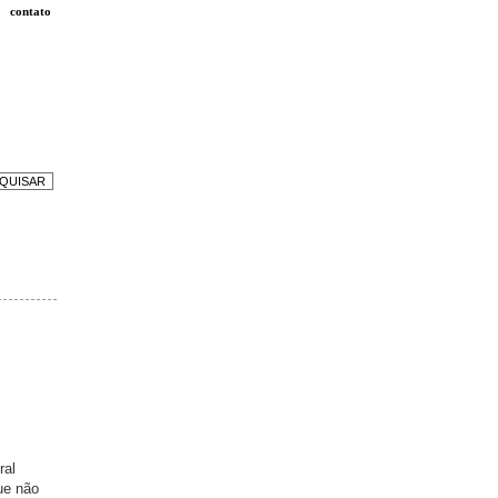
contato
ral
ue não