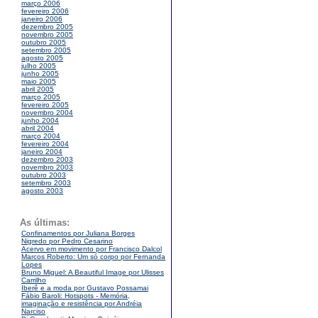
março 2006
fevereiro 2006
janeiro 2006
dezembro 2005
novembro 2005
outubro 2005
setembro 2005
agosto 2005
julho 2005
junho 2005
maio 2005
abril 2005
março 2005
fevereiro 2005
novembro 2004
junho 2004
abril 2004
março 2004
fevereiro 2004
janeiro 2004
dezembro 2003
novembro 2003
outubro 2003
setembro 2003
agosto 2003
As últimas:
Confinamentos por Juliana Borges
Nigredo por Pedro Cesarino
Acervo em movimento por Francisco Dalcol
Marcos Roberto: Um só corpo por Fernanda
Lopes
Bruno Miguel: A Beautiful Image por Ulisses
Carrilho
Iberê e a moda por Gustavo Possamai
Fábio Baroli: Hotspots - Memória,
imaginação e resistência por Andréia
Narciso