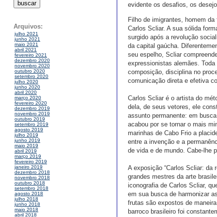
evidente os desafios, os desejo
Filho de imigrantes, homem da f
Arquivos:
Carlos Scliar. A sua sólida fo
julho 2021
surgido após a revolução social
junho 2021
maio 2021
da capital gaúcha. Diferentemen
abril 2021
seu espelho, Scliar compreende
fevereiro 2021
dezembro 2020
expressionistas alemães. Toda a
novembro 2020
composição, disciplina no pro
outubro 2020
setembro 2020
comunicação direta e efetiva c
julho 2020
junho 2020
abril 2020
Carlos Scliar é o artista do mét
março 2020
fevereiro 2020
dela, de seus vetores, ele const
dezembro 2019
novembro 2019
assunto permanente: em busca 
outubro 2019
acabou por se tornar o mais min
setembro 2019
agosto 2019
marinhas de Cabo Frio a placid
julho 2019
junho 2019
entre a invenção e a permanênci
maio 2019
de vida e de mundo. Cabe-lhe 
abril 2019
março 2019
fevereiro 2019
A exposição “Carlos Scliar: da 
janeiro 2019
dezembro 2018
grandes mestres da arte brasilei
novembro 2018
outubro 2018
iconografia de Carlos Scliar, qu
setembro 2018
em sua busca de harmonizar as 
agosto 2018
julho 2018
frutas são expostos de maneira
junho 2018
maio 2018
barroco brasileiro foi constant
abril 2018