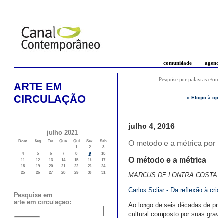
comunidade
agen
Pesquise por palavras e/ou
ARTE EM
CIRCULAÇÃO
« Elogio à o
julho 4, 2016
julho 2021
Dom
Seg
Ter
Qua
Qui
Sex
Sab
O método e a métrica por
1
2
3
4
5
6
7
8
9
10
O método e a métrica
11
12
13
14
15
16
17
18
19
20
21
22
23
24
25
26
27
28
29
30
31
MARCUS DE LONTRA COSTA
Carlos Scliar - Da reflexão à c
Pesquise em
arte em circulação:
Ao longo de seis décadas de pro
cultural composto por suas grav