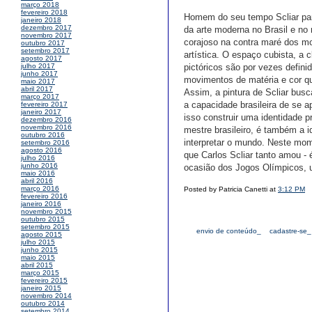
março 2018
fevereiro 2018
Homem do seu tempo Scliar part
janeiro 2018
dezembro 2017
da arte moderna no Brasil e no
novembro 2017
corajoso na contra maré dos mo
outubro 2017
setembro 2017
artística. O espaço cubista, a 
agosto 2017
pictóricos são por vezes defini
julho 2017
junho 2017
movimentos de matéria e cor q
maio 2017
abril 2017
Assim, a pintura de Scliar busca
março 2017
a capacidade brasileira de se a
fevereiro 2017
janeiro 2017
isso construir uma identidade p
dezembro 2016
novembro 2016
mestre brasileiro, é também a 
outubro 2016
interpretar o mundo. Neste mom
setembro 2016
agosto 2016
que Carlos Scliar tanto amou - 
julho 2016
junho 2016
ocasião dos Jogos Olímpicos, um
maio 2016
abril 2016
março 2016
Posted by Patricia Canetti at
3:12 PM
fevereiro 2016
janeiro 2016
novembro 2015
outubro 2015
setembro 2015
envio de conteúdo_
cadastre-se_
agosto 2015
julho 2015
junho 2015
maio 2015
abril 2015
março 2015
fevereiro 2015
janeiro 2015
novembro 2014
outubro 2014
setembro 2014