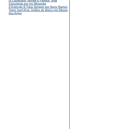
Di Cavalcanti: Murais e Painéis, uma
Cronologia por Ivo Mesquita
A Extinção É Para Sempre por Nuno Ramos
Tiago Sant’Ana: Irmãos de Barco por Moacir
dos Anjos