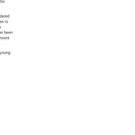
his
idered
es is
s
ver been
onsent
 “young