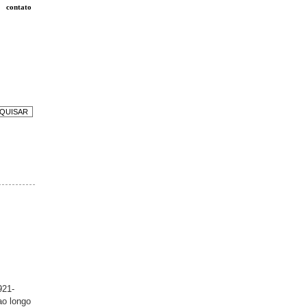
contato
921-
ao longo