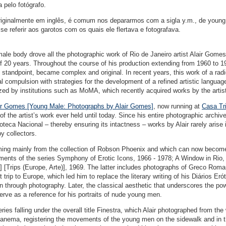
 pelo fotógrafo.
s originalmente em inglês, é comum nos depararmos com a sigla y.m., de young
se referir aos garotos com os quais ele flertava e fotografava.
 male body drove all the photographic work of Rio de Janeiro artist Alair Gome
of 20 years. Throughout the course of his production extending from 1960 to 1
 standpoint, became complex and original. In recent years, this work of a radi
 compulsion with strategies for the development of a refined artistic languag
ized by institutions such as MoMA, which recently acquired works by the artis
air Gomes [Young Male: Photographs by Alair Gomes]
, now running at
Casa Tr
f the artist’s work ever held until today. Since his entire photographic archiv
ioteca Nacional – thereby ensuring its intactness – works by Alair rarely arise i
by collectors.
ing mainly from the collection of Robson Phoenix and which can now become
agments of the series Symphony of Erotic Icons, 1966 - 1978; A Window in Rio,
 [Trips (Europe, Arte)], 1969. The latter includes photographs of Greco Rom
st trip to Europe, which led him to replace the literary writing of his Diários Eró
on through photography. Later, the classical aesthetic that underscores the po
serve as a reference for his portraits of nude young men.
ries falling under the overall title Finestra, which Alair photographed from th
 Ipanema, registering the movements of the young men on the sidewalk and in 