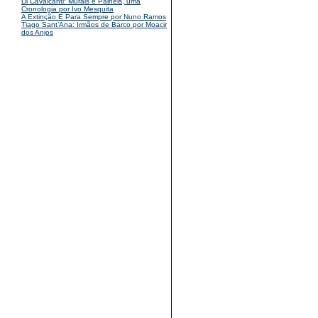
Di Cavalcanti: Murais e Painéis, uma
Cronologia por Ivo Mesquita
A Extinção É Para Sempre por Nuno Ramos
Tiago Sant’Ana: Irmãos de Barco por Moacir
dos Anjos