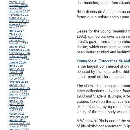
março 2018
dos modelos, nunca formalizada
fevereiro 2018
janeiro 2018
*Nos diários de Alair, escrito
dezembro 2017
novembro 2017
forma que o artista adotou para 
outubro 2017
setembro 2017
agosto 2017
julho 2017
Desire for the young, beautiful
junho 2017
maio 2017
1992], carried out over a span 
abril 2017
março 2017
artist’s gaze, from a homoerotic
fevereiro 2017
nature, which combines personal
janeiro 2017
dezembro 2016
been better studied and legitim
novembro 2016
outubro 2016
setembro 2016
Young Male: Fotografias de Al
agosto 2016
is the largest commercial show o
julho 2016
junho 2016
donated by his heirs to the Bibl
maio 2016
abril 2016
circuit available for acquisition 
março 2016
fevereiro 2016
janeiro 2016
The show – featuring works com
novembro 2015
other collections – exhibits fr
outubro 2015
setembro 2015
1980 and Viagens [Europa, Arte]
agosto 2015
statues taken on the artist’s fir
julho 2015
junho 2015
[Erotic Diaries] by representati
maio 2015
abril 2015
virility of the male body would 
março 2015
fevereiro 2015
janeiro 2015
A Window in Rio is one of the se
novembro 2014
of his sixth-floor apartment in
outubro 2014
setembro 2014