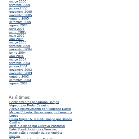
março 2006
fevereiro 2006
janeiro 2006
dezembro 2005
novembro 2005
outubro 2005
setembro 2005
agosto 2005
julho 2005
junho 2005
maio 2005
abril 2005
março 2005
fevereiro 2005
novembro 2004
junho 2004
abril 2004
março 2004
fevereiro 2004
janeiro 2004
dezembro 2003
novembro 2003
outubro 2003
setembro 2003
agosto 2003
As últimas:
Confinamentos por Juliana Borges
Nigredo por Pedro Cesarino
Acervo em movimento por Francisco Dalcol
Marcos Roberto: Um só corpo por Fernanda
Lopes
Bruno Miguel: A Beautiful Image por Ulisses
Carrilho
Iberê e a moda por Gustavo Possamai
Fábio Baroli: Hotspots - Memória,
imaginação e resistência por Andréia
Narciso