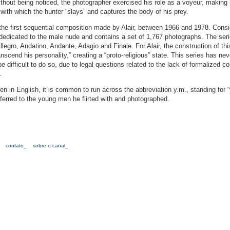
thout being noticed, the photographer exercised his role as a voyeur, making 
with which the hunter “slays” and captures the body of his prey.
he first sequential composition made by Alair, between 1966 and 1978. Cons
 dedicated to the male nude and contains a set of 1,767 photographs. The seri
legro, Andatino, Andante, Adagio and Finale. For Alair, the construction of thi
nscend his personality,” creating a “proto-religious” state. This series has ne
 difficult to do so, due to legal questions related to the lack of formalized c
.
ritten in English, it is common to run across the abbreviation y.m., standing for
eferred to the young men he flirted with and photographed.
contato_
sobre o canal_