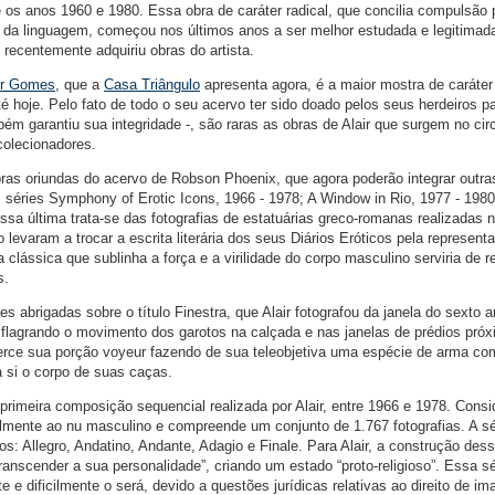
e os anos 1960 e 1980. Essa obra de caráter radical, que concilia compulsão
 da linguagem, começou nos últimos anos a ser melhor estudada e legitimad
recentemente adquiriu obras do artista.
air Gomes
, que a
Casa Triângulo
apresenta agora, é a maior mostra de caráter
até hoje. Pelo fato de todo o seu acervo ter sido doado pelos seus herdeiros p
bém garantiu sua integridade -, são raras as obras de Alair que surgem no cir
colecionadores.
ras oriundas do acervo de Robson Phoenix, que agora poderão integrar outra
 séries Symphony of Erotic Icons, 1966 - 1978; A Window in Rio, 1977 - 1980
ssa última trata-se das fotografias de estatuárias greco-romanas realizadas 
 levaram a trocar a escrita literária dos seus Diários Eróticos pela represent
ca clássica que sublinha a força e a virilidade do corpo masculino serviria de r
s.
s abrigadas sobre o título Finestra, que Alair fotografou da janela do sexto 
lagrando o movimento dos garotos na calçada e nas janelas de prédios próx
erce sua porção voyeur fazendo de sua teleobjetiva uma espécie de arma co
a si o corpo de suas caças.
primeira composição sequencial realizada por Alair, entre 1966 e 1978. Cons
almente ao nu masculino e compreende um conjunto de 1.767 fotografias. A sé
: Allegro, Andatino, Andante, Adagio e Finale. Para Alair, a construção des
transcender a sua personalidade”, criando um estado “proto-religioso”. Essa sé
e e dificilmente o será, devido a questões jurídicas relativas ao direito de i