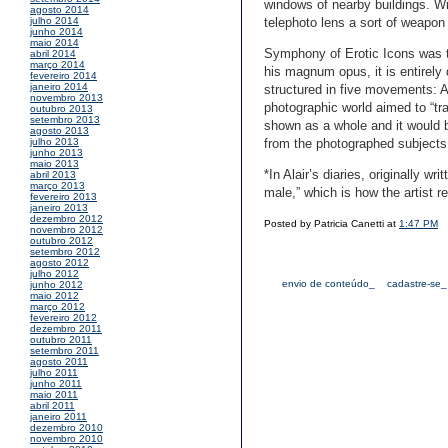
windows of nearby buildings. Wi
agosto 2014
telephoto lens a sort of weapon 
julho 2014
junho 2014
maio 2014
Symphony of Erotic Icons was t
abril 2014
março 2014
his magnum opus, it is entirely
fevereiro 2014
janeiro 2014
structured in five movements: Al
novembro 2013
photographic world aimed to “tra
outubro 2013
setembro 2013
shown as a whole and it would be
agosto 2013
from the photographed subjects
julho 2013
junho 2013
maio 2013
*In Alair’s diaries, originally w
abril 2013
março 2013
male,” which is how the artist r
fevereiro 2013
janeiro 2013
dezembro 2012
Posted by Patricia Canetti at
1:47 PM
novembro 2012
outubro 2012
setembro 2012
agosto 2012
julho 2012
envio de conteúdo_
cadastre-se_
junho 2012
maio 2012
março 2012
fevereiro 2012
dezembro 2011
outubro 2011
setembro 2011
agosto 2011
julho 2011
junho 2011
maio 2011
abril 2011
janeiro 2011
dezembro 2010
novembro 2010