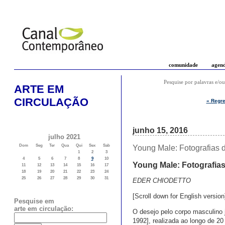
comunidade
agen
Pesquise por palavras e/ou
ARTE EM
CIRCULAÇÃO
« Regre
junho 15, 2016
julho 2021
Dom
Seg
Ter
Qua
Qui
Sex
Sab
Young Male: Fotografias 
1
2
3
4
5
6
7
8
9
10
Young Male: Fotografias
11
12
13
14
15
16
17
18
19
20
21
22
23
24
25
26
27
28
29
30
31
EDER CHIODETTO
[Scroll down for English version
Pesquise em
arte em circulação:
O desejo pelo corpo masculino j
1992], realizada ao longo de 20