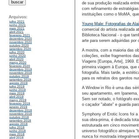
de sua produção realizada entr
com refinamento de estratégias
instituições como o MoMA, que 
Arquivos:
julho 2021
Young Male: Fotografias de Al
junho 2021
maio 2021
comercial do artista realizada 
abril 2021
Biblioteca Nacional - o que tam
fevereiro 2021
dezembro 2020
arte para serem adquiridas por 
novembro 2020
outubro 2020
setembro 2020
A mostra, com a maioria das ob
julho 2020
coleções, exibe fragmentos das
junho 2020
abril 2020
Viagens [Europa, Arte], 1969. E
março 2020
fevereiro 2020
primeira viagem à Europa, que o
dezembro 2019
fotografia. Mais tarde, a estéti
novembro 2019
outubro 2019
para os retratos dos garotos nu
setembro 2019
agosto 2019
julho 2019
A Window in Rio é uma das série
junho 2019
seu apartamento, em Ipanema, f
maio 2019
abril 2019
Sem ser notado, o fotógrafo ex
março 2019
fevereiro 2019
o caçador "abate" e guarda par
janeiro 2019
dezembro 2018
Symphony of Erotic Icons foi a 
novembro 2018
outubro 2018
sua obra-prima, é dedicada tot
setembro 2018
agosto 2018
estruturada em cinco movimentos
julho 2018
universo fotográfico almejava “
junho 2018
maio 2018
nunca foi mostrada integralment
abril 2018