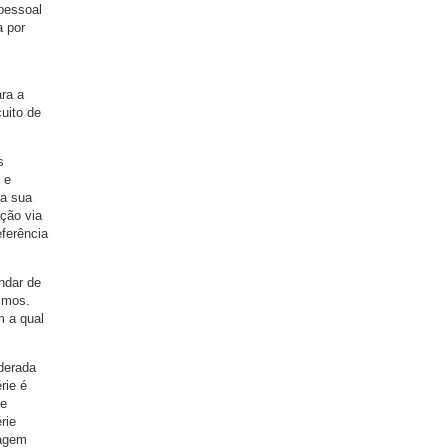
 pessoal
a por
ara a
cuito de
s
 e
na sua
ação via
eferência
andar de
imos.
m a qual
iderada
rie é
se
rie
magem