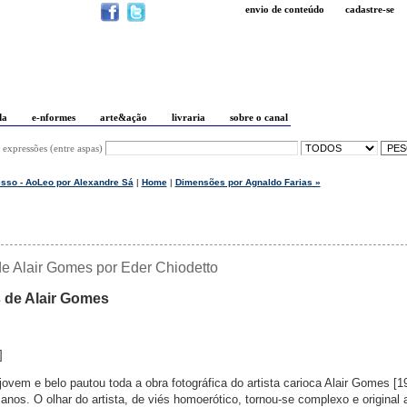
envio de conteúdo
cadastre-se
da
e-nformes
arte&ação
livraria
sobre o canal
 expressões (entre aspas)
sso - AoLeo por Alexandre Sá
|
Home
|
Dimensões por Agnaldo Farias »
de Alair Gomes por Eder Chiodetto
 de Alair Gomes
]
ovem e belo pautou toda a obra fotográfica do artista carioca Alair Gomes [1
 anos. O olhar do artista, de viés homoerótico, tornou-se complexo e original 