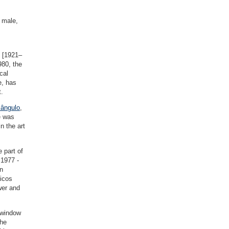
 male,
s [1921–
980, the
cal
e, has
t.
iângulo
,
e was
n the art
 part of
 1977 -
an
ticos
wer and
e window
the