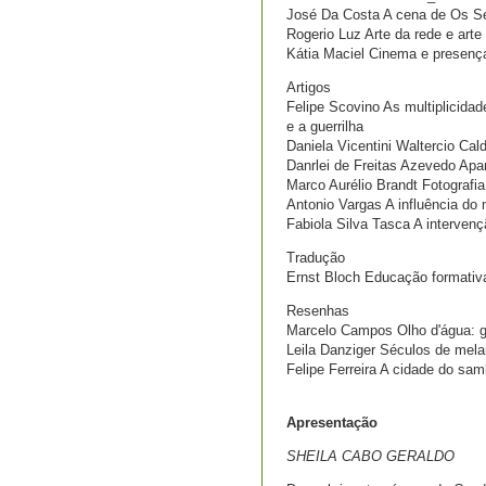
José Da Costa A cena de Os Se
Rogerio Luz Arte da rede e arte 
Kátia Maciel Cinema e presença
Artigos
Felipe Scovino As multiplicidade
e a guerrilha
Daniela Vicentini Waltercio Cal
Danrlei de Freitas Azevedo Apar
Marco Aurélio Brandt Fotografi
Antonio Vargas A influência do 
Fabiola Silva Tasca A interven
Tradução
Ernst Bloch Educação formativ
Resenhas
Marcelo Campos Olho d'água: ge
Leila Danziger Séculos de mela
Felipe Ferreira A cidade do sa
Apresentação
SHEILA CABO GERALDO