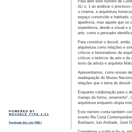
Para abrir este número de Condn
riLi o, 1 ao analisar o process
o cinema, a arquitetura forneci
espaço construído e habitado, 
aparência, mas aquele que se c
experiência, desde a visual e a
arte, como o pensador identifi
Para constituir o dossiê, então
arquitetura como relações e si
críticos e historiadores da ar
críticos e teóricos da arte e d
texto da artista e arquiteta Mal
Apresentamos, como ensaio de a
readequação do Museu Nacional
relações que o tema do dossiê 
Enquanto colaboração para o de
manejo da forma, ornamento", do
arquitetura enquanto utopia mo
Este número conta também com 
POWERED BY
MOVABLE TYPE 4.01
evento Rio Cena Contemporânea 
Basbaum, luis Andrade, José Da
Syndicate this site (XML)
Completam a publicação os art