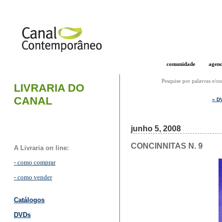
comunidade
agen
Pesquise por palavras e/ou
LIVRARIA DO
CANAL
« D
junho 5, 2008
CONCINNITAS N. 9
A Livraria on line:
- como comprar
- como vender
Catálogos
DVDs