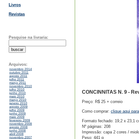
Livros
Revistas
Pesquise na livraria:
Arquivos:
novembro 2014
outubro 2011
agosto 2011
julho 2011
março 2011
novembro 2010
julho 2010
CONCINNITAS N. 9 - Revi
junho 2010
maio 2010
março 2010
Preço: R$ 25 + correio
janeiro 2010
agosto 2009
julho 2009
Como comprar:
clique aqui par
junho 2009
maio 2009
Formato fechado: 19,2 x 23,1 
fevereiro 2009
novembro 2008
Nº páginas: 208
agosto 2008
junho 2008
Impressão: capa 2 cores / miolo
abril 2008
Peso: 441 g
novembro 2007