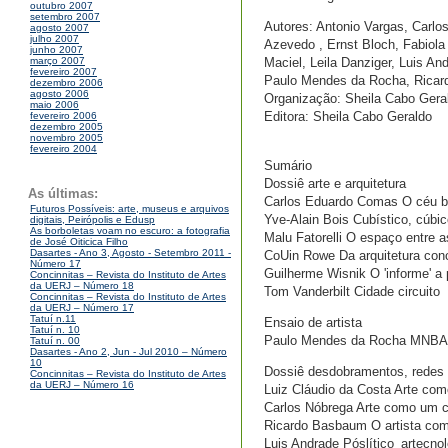
outubro 2007
setembro 2007
Autores: Antonio Vargas, Carlos
agosto 2007
julho 2007
Azevedo , Ernst Bloch, Fabiola 
junho 2007
Maciel, Leila Danziger, Luis An
março 2007
fevereiro 2007
Paulo Mendes da Rocha, Ricard
dezembro 2006
agosto 2006
Organização: Sheila Cabo Gera
maio 2006
Editora: Sheila Cabo Geraldo
fevereiro 2006
dezembro 2005
novembro 2005
fevereiro 2004
Sumário
Dossiê arte e arquitetura
As últimas:
Carlos Eduardo Comas O céu br
Futuros Possíveis: arte, museus e arquivos
Yve-Alain Bois Cubístico, cúbic
digitais, Peirópolis e Edusp
As borboletas voam no escuro: a fotografia
Malu Fatorelli O espaço entre a
de José Oiticica Filho
Dasartes - Ano 3, Agosto - Setembro 2011 -
CoUin Rowe Da arquitetura conc
Número 17
Guilherme Wisnik O 'informe' a
Concinnitas – Revista do Instituto de Artes
da UERJ – Número 18
Tom Vanderbilt Cidade circuito
Concinnitas – Revista do Instituto de Artes
da UERJ – Número 17
Tatuí n.11
Ensaio de artista
Tatuí n. 10
Paulo Mendes da Rocha MNBA
Tatuí n. 00
Dasartes - Ano 2, Jun - Jul 2010 – Número
10
Dossiê desdobramentos, redes e
Concinnitas – Revista do Instituto de Artes
da UERJ – Número 16
Luiz Cláudio da Costa Arte com
Carlos Nóbrega Arte como um 
Ricardo Basbaum O artista co
Luis Andrade Póslítico_artecnol