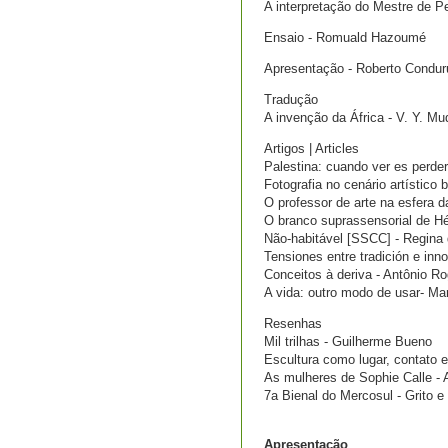
A interpretação do Mestre de Pe
Ensaio - Romuald Hazoumé
Apresentação - Roberto Condur
Tradução
A invenção da África - V. Y. M
Artigos | Articles
Palestina: cuando ver es perder
Fotografia no cenário artístico 
O professor de arte na esfera d
O branco suprassensorial de Hél
Não-habitável [SSCC] - Regina
Tensiones entre tradición e inn
Conceitos à deriva - Antônio Ro
A vida: outro modo de usar- Ma
Resenhas
Mil trilhas - Guilherme Bueno
Escultura como lugar, contato 
As mulheres de Sophie Calle -
7a Bienal do Mercosul - Grito e
Apresentação