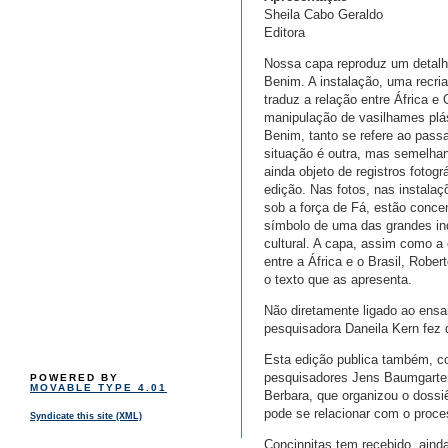
Sheila Cabo Geraldo
Editora
Nossa capa reproduz um detalhe
Benim. A instalação, uma recri
traduz a relação entre África 
manipulação de vasilhames plást
Benim, tanto se refere ao pass
situação é outra, mas semelhant
ainda objeto de registros fotog
edição. Nas fotos, nas instalaç
sob a força de Fá, estão conce
símbolo de uma das grandes ind
cultural. A capa, assim como a
entre a África e o Brasil, Robe
o texto que as apresenta.
Não diretamente ligado ao ensa
pesquisadora Daneila Kern fez 
Esta edição publica também, co
pesquisadores Jens Baumgarten
POWERED BY
MOVABLE TYPE 4.01
Berbara, que organizou o dossi
pode se relacionar com o proces
Syndicate this site (XML)
Concinnitas tem recebido, aind