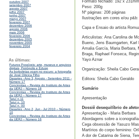
Formato fechado: 192 x 231m
outubro 2007
setembro 2007
Peso: 200g
agosto 2007
Nº páginas: 208 páginas
julho 2007
junho 2007
Ilustrações em cores e/ou p&b:
março 2007
fevereiro 2007
dezembro 2006
Capa e Ensaio do artista Romua
agosto 2006
maio 2006
fevereiro 2006
Articulistas: Ana Carolina de M
dezembro 2005
Bueno, Jens Baumgarten, Karl E
novembro 2005
fevereiro 2004
Amalia García, Maria Berbara, 
Braga, Raphael Fonseca, Regin
Yayo Aznar
As últimas:
Futuros Possíveis: arte, museus e arquivos
digitais, Peirópolis e Edusp
Organização: Sheila Cabo Gera
As borboletas voam no escuro: a fotografia
de José Oiticica Filho
Editora: Sheila Cabo Geraldo
Dasartes - Ano 3, Agosto - Setembro 2011 -
Número 17
Concinnitas – Revista do Instituto de Artes
Sumário
da UERJ – Número 18
Concinnitas – Revista do Instituto de Artes
da UERJ – Número 17
Apresentação
Tatuí n.11
Tatuí n. 10
Tatuí n. 00
Dossiê desequilíbrio de afetos
Dasartes - Ano 2, Jun - Jul 2010 – Número
Apresentação - Maria Berbara
10
Concinnitas – Revista do Instituto de Artes
Abordagens sobre a iconografia
da UERJ – Número 16
Cega obsessão de Yasuzo Masu
Martírios do corpo feminino: O
A dor de Catarina de Siena, Ter