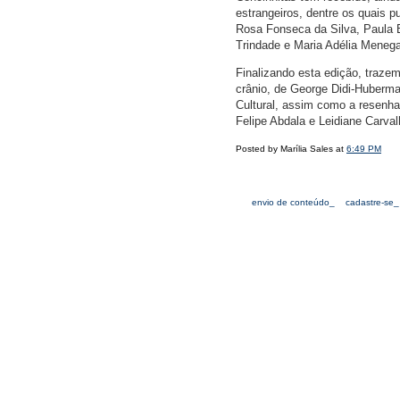
estrangeiros, dentre os quais p
Rosa Fonseca da Silva, Paula B
Trindade e Maria Adélia Meneg
Finalizando esta edição, traze
crânio, de George Didi-Huberma
Cultural, assim como a resenha
Felipe Abdala e Leidiane Carval
Posted by Marília Sales at
6:49 PM
envio de conteúdo_
cadastre-se_