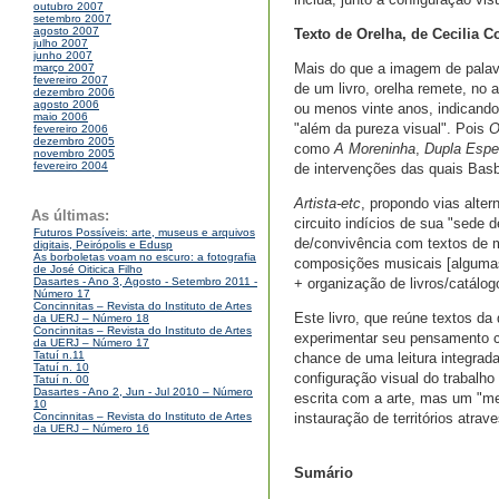
outubro 2007
setembro 2007
agosto 2007
Texto de Orelha, de Cecilia C
julho 2007
junho 2007
Mais do que a imagem de palavr
março 2007
fevereiro 2007
de um livro, orelha remete, no
dezembro 2006
agosto 2006
ou menos vinte anos, indicand
maio 2006
"além da pureza visual". Pois
O
fevereiro 2006
dezembro 2005
como
A Moreninha
,
Dupla Espe
novembro 2005
fevereiro 2004
de intervenções das quais Basb
Artista-etc
, propondo vias alte
As últimas:
circuito indícios de sua "sede
Futuros Possíveis: arte, museus e arquivos
de/convivência com textos de m
digitais, Peirópolis e Edusp
As borboletas voam no escuro: a fotografia
composições musicais [algumas 
de José Oiticica Filho
+ organização de livros/catálog
Dasartes - Ano 3, Agosto - Setembro 2011 -
Número 17
Concinnitas – Revista do Instituto de Artes
Este livro, que reúne textos da
da UERJ – Número 18
Concinnitas – Revista do Instituto de Artes
experimentar seu pensamento c
da UERJ – Número 17
Tatuí n.11
chance de uma leitura integrada 
Tatuí n. 10
configuração visual do trabalho
Tatuí n. 00
Dasartes - Ano 2, Jun - Jul 2010 – Número
escrita com a arte, mas um "me
10
instauração de territórios atrav
Concinnitas – Revista do Instituto de Artes
da UERJ – Número 16
Sumário