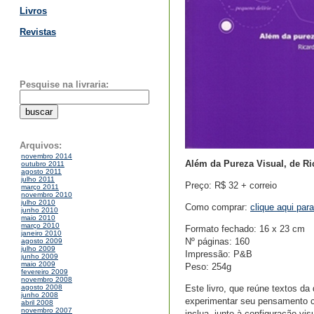
Livros
Revistas
Pesquise na livraria:
Arquivos:
novembro 2014
Além da Pureza Visual, de R
outubro 2011
agosto 2011
julho 2011
Preço: R$ 32 + correio
março 2011
novembro 2010
julho 2010
Como comprar:
clique aqui par
junho 2010
maio 2010
março 2010
Formato fechado: 16 x 23 cm
janeiro 2010
Nº páginas: 160
agosto 2009
julho 2009
Impressão: P&B
junho 2009
maio 2009
Peso: 254g
fevereiro 2009
novembro 2008
Este livro, que reúne textos da
agosto 2008
junho 2008
experimentar seu pensamento crí
abril 2008
novembro 2007
inclua, junto à configuração vis