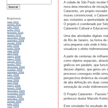
A cidade de São Paulo recebe f
nova área interativa de inicia
Catavento, um projeto inovador
museu convencional, o Cataven
Arquivos:
aos visitantes a oportunidade d
maio 2011
O projeto é coordenado por Sér
janeiro 2011
julho 2010
Catavento Cultural e Educacion
junho 2010
fevereiro 2010
Uma das atividades digitais ma
janeiro 2010
dezembro 2009
do Rio de Janeiro, na forma de
setembro 2009
agosto 2009
uma pequena sala onde é feita 
julho 2009
visualizar o efeito tridimensiona
junho 2009
maio 2009
abril 2009
A partir de centenas de milhare
março 2009
março 2008
como objetos espaciais, atrav
agosto 2007
gráficos em paralelo, que funci
janeiro 2007
dezembro 2006
desses objetos, que gerou um 
outubro 2006
setembro 2006
processo conseguiu então simula
julho 2006
perspectiva dinâmica da visual
junho 2006
maio 2006
de alta definição em duas core
abril 2006
março 2006
sensação da visão tridimension
janeiro 2006
dezembro 2005
O Projeto Catavento - Passeio 
novembro 2005
outubro 2005
professor doutor Marcelo Knöri
setembro 2005
agosto 2005
julho 2005
Este simulador foi resultado d
maio 2005