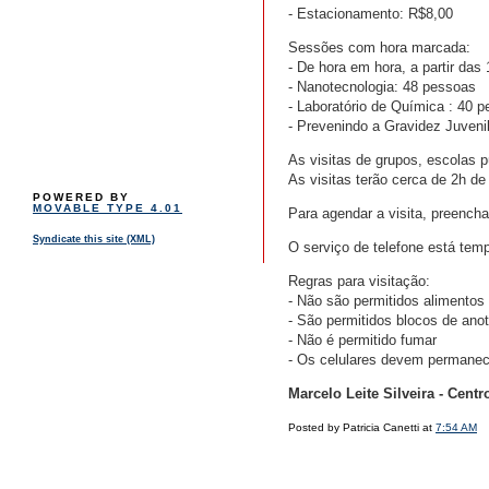
- Estacionamento: R$8,00
Sessões com hora marcada:
- De hora em hora, a partir das
- Nanotecnologia: 48 pessoas
- Laboratório de Química : 40 
- Prevenindo a Gravidez Juveni
As visitas de grupos, escolas 
As visitas terão cerca de 2h 
POWERED BY
MOVABLE TYPE 4.01
Para agendar a visita, preencha
Syndicate this site (XML)
O serviço de telefone está temp
Regras para visitação:
- Não são permitidos alimentos
- São permitidos blocos de ano
- Não é permitido fumar
- Os celulares devem permanece
Marcelo Leite Silveira - Cen
Posted by Patricia Canetti at
7:54 AM