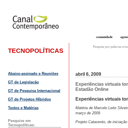
comunidade
agen
Pesquise por palavras e/ou
TECNOPOLÍTICAS
Abaixo-assinado e Reuniões
abril 6, 2009
GT de Legislação
Experiências virtuais t
Estadão Online
GT de Pesquisa Internacional
Experiências virtuais 
GT de Projetos Híbridos
Matéria de Marcelo Leite Silvei
Textos e Matérias
março de 2009.
Pesquise em
Projeto Catavento, de iniciação
Tecnopolíticas: