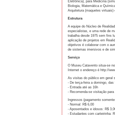
Eletrônica), para Medicina (sim
Biologia, Matemática e Química)
Arquitetura (maquetes virtuais)
Estrutura
A equipe do Núcleo de Realidade 
especialistas, e uma rede de 
trabalha desde 1975 sem fins l
aplicação de projetos em Realid
objetivos é colaborar com o aum
de sistemas imersivos e de sim
Serviço
O Museu Catavento situa-se no 
Internet o endereço é http://ww
As visitas do público em geral s
- De terça-feira a domingo, das
- Entrada até as 16h
- Recomenda-se visitação para
Ingressos (pagamento somente 
- Normal: R$ 6,00
- Aposentados e idosos: R$ 3,0
- Estudantes com carteirinha: 