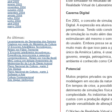
Este simulador foi resultado d
abril 2005
janeiro 2005
Realidade Virtual do Laboratóri
novembro 2004
outubro 2004
Caverna Digital
setembro 2004
agosto 2004
julho 2004
Em 2001, o conceito de simulaç
junho 2004
abril 2004
Digital. A expressão era alusiv
março 2004
perspectivas. Tendo sido const
de simulação ia muito além das
As últimas:
estimulavam até mesmo o som e
Levantamento de Demandas dos Setores
do usuário. Embora possa se as
Criativos por parte do Ministério da Cultura
VI Encontro Arte&Meios Tecnológicos -
muito mais do que isso para a p
Relato por Fábio Tremonte
único da América Latina, é us
V Encontro arte&meios tecnológicos -
Experiência neoconcreta e aspectos
governo, energia, petroquímica
contemporâneos - Relato por Cecília Bedê
ambiente é conhecido como CA
MinC coloca em debate Anteprojeto de
Modernização da Lei de Direito Autoral
Plano Nacional de Cultura - parte 2
Potencial
Arte Digitais
Plano Nacional de Cultura - parte 1
Software e Arte
Muitos projetos privados ou go
Cultura Computacional
Arte Digital: Definições
modelagem em escala da nature
Em tempos de crise, a possibil
detrimento de simulações físicas
complexidade. As indústrias bra
custos com a produção digital 
grande versatilidade de alteraç
O Núcleo de Realidade Virtual j