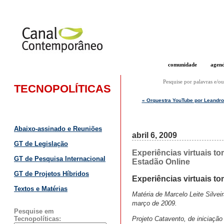
comunidade
agen
Pesquise por palavras e/ou
TECNOPOLÍTICAS
« Orquestra YouTube por Leandro 
Abaixo-assinado e Reuniões
abril 6, 2009
GT de Legislação
Experiências virtuais t
GT de Pesquisa Internacional
Estadão Online
GT de Projetos Híbridos
Experiências virtuais 
Textos e Matérias
Matéria de Marcelo Leite Silvei
março de 2009.
Pesquise em
Projeto Catavento, de iniciação
Tecnopolíticas: