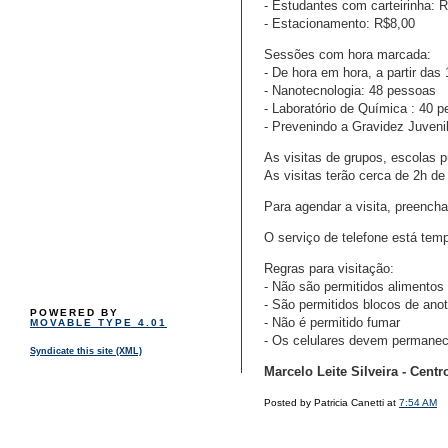
- Estudantes com carteirinha: 
- Estacionamento: R$8,00
Sessões com hora marcada:
- De hora em hora, a partir das
- Nanotecnologia: 48 pessoas
- Laboratório de Química : 40 
- Prevenindo a Gravidez Juveni
As visitas de grupos, escolas 
As visitas terão cerca de 2h 
Para agendar a visita, preencha
O serviço de telefone está temp
Regras para visitação:
- Não são permitidos alimentos
- São permitidos blocos de ano
POWERED BY
- Não é permitido fumar
MOVABLE TYPE 4.01
- Os celulares devem permanece
Syndicate this site (XML)
Marcelo Leite Silveira - Cen
Posted by Patricia Canetti at
7:54 AM