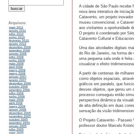
A cidade de São Paulo recebe f
nova área interativa de inicia
Catavento, um projeto inovador
museu convencional, o Cataven
Arquivos:
aos visitantes a oportunidade d
maio 2011
janeiro 2011
O projeto é coordenado por Sér
julho 2010
junho 2010
Catavento Cultural e Educacion
fevereiro 2010
janeiro 2010
Uma das atividades digitais ma
dezembro 2009
setembro 2009
do Rio de Janeiro, na forma de
agosto 2009
julho 2009
uma pequena sala onde é feita 
junho 2009
visualizar o efeito tridimensiona
maio 2009
abril 2009
março 2009
A partir de centenas de milhare
março 2008
agosto 2007
como objetos espaciais, atrav
janeiro 2007
gráficos em paralelo, que funci
dezembro 2006
outubro 2006
desses objetos, que gerou um 
setembro 2006
julho 2006
processo conseguiu então simula
junho 2006
perspectiva dinâmica da visual
maio 2006
abril 2006
de alta definição em duas core
março 2006
janeiro 2006
sensação da visão tridimension
dezembro 2005
novembro 2005
O Projeto Catavento - Passeio 
outubro 2005
setembro 2005
professor doutor Marcelo Knöri
agosto 2005
julho 2005
maio 2005