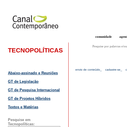
comunidade
agen
Pesquise por palavras e/ou
TECNOPOLÍTICAS
envio de conteúdo_
cadastre-se_
Abaixo-assinado e Reuniões
GT de Legislação
GT de Pesquisa Internacional
GT de Projetos Híbridos
Textos e Matérias
Pesquise em
Tecnopolíticas: