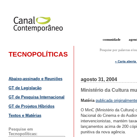
comunidade
agen
Pesquise por palavras e/ou
TECNOPOLÍTICAS
« Carta abert
Abaixo-assinado e Reuniões
agosto 31, 2004
GT de Legislação
Ministério da Cultura m
GT de Pesquisa Internacional
Matéria
publicada originalment
GT de Projetos Híbridos
O MinC (Ministério da Cultura)
Nacional do Cinema e do Audiovi
Textos e Matérias
intervencionistas, mantém taxa
lançamentos acima de 200 cópia
Pesquise em
punitiva da nova agência.
Tecnopolíticas: