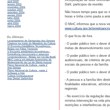
abril 2005
Dahl, participou da reunião.
janeiro 2005
novembro 2004
outubro 2004
Não houve tempo para que os m
setembro 2004
agosto 2004
horas e tinha como pauta a aná
julho 2004
junho 2004
abril 2004
O MinC informou que a nova ver
março 2004
www.cultura.gov.br/projetoancin
O que ficou de fora
As últimas:
Levantamento de Demandas dos Setores
- O poder público tem o dever d
Criativos por parte do Ministério da Cultura
VI Encontro Arte&Meios Tecnológicos -
metas de desenvolvimento soci
Relato por Fábio Tremonte
V Encontro arte&meios tecnológicos -
Experiência neoconcreta e aspectos
- O poder público tem o dever d
contemporâneos - Relato por Cecília Bedê
audiovisuais, de critérios de p
MinC coloca em debate Anteprojeto de
Modernização da Lei de Direito Autoral
sociais da pessoa e da família
Plano Nacional de Cultura - parte 2
Arte Digitais
Plano Nacional de Cultura - parte 1
- O poder público tem o dever d
Software e Arte
Cultura Computacional
Arte Digital: Definições
- A pessoa e a família têm dire
finalidades educativas, artístic
regionais
- No exercício da regulação das
mínima intervenção na vida priv
restrições e interferências do p