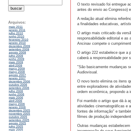
O texto revisado foi entregue 
antes do envio ao Congresso) 
A redação atual elimina referên
Arquivos:
a finalidades educativas, artís
maio 2011
janeiro 2011
O artigo mais criticado da vers
julho 2010
junho 2010
responsabilidade editorial e as
fevereiro 2010
Ancinav compete o cumprimento 
janeiro 2010
dezembro 2009
setembro 2009
O artigo 222 estabelece que a p
agosto 2009
julho 2009
caberá a responsabilidade por s
junho 2009
maio 2009
abril 2009
"São basicamente mudanças sem
março 2009
Audiovisual.
março 2008
agosto 2007
janeiro 2007
O novo texto elimina os itens q
dezembro 2006
outubro 2006
entre exploradores de atividade
setembro 2006
ordem econômica, propondo a i
julho 2006
junho 2006
maio 2006
Foi mantido o artigo que dá à a
abril 2006
março 2006
atividades cinematográficas e a
janeiro 2006
dezembro 2005
fontes de informação" e també
novembro 2005
filmes de produção independente
outubro 2005
setembro 2005
agosto 2005
Outras mudanças estabelecem q
julho 2005
maio 2005
incorporação de seus funcionári