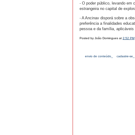
- O poder público, levando em co
estrangeira no capital de explo
- A Ancinav disporá sobre a ob
preferência a finalidades educat
pessoa e da família, aplicávei
Posted by João Domingues at
2:52 PM
envio de conteúdo_
cadastre-se_