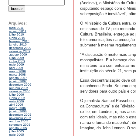
(Ancinav), o Ministério da Cult
disputando espaço com o Minis
sobreposição é inevitável", afir
O Ministério da Cultura entra,
Arquivos:
maio 2011
emissoras de TV pelo mercado
janeiro 2011
Cultural Brasileira, entregue a
julho 2010
junho 2010
telecomunicações na produção 
fevereiro 2010
submeter à mesma regulament
janeiro 2010
dezembro 2009
setembro 2009
"A discussão é muito mais ampl
agosto 2009
julho 2009
monopolistas. E a herança dos
junho 2009
maio 2009
ministério fala com entusiasmo 
abril 2009
instituição do século 21, sem p
março 2009
março 2008
agosto 2007
Essa descentralização deve difi
janeiro 2007
dezembro 2006
reconheceu Prado. Se uma empre
outubro 2006
servidores para outro país e co
setembro 2006
julho 2006
junho 2006
O jornalista Samuel Possebon, 
maio 2006
abril 2006
da Contracultura" e de "divisão 
março 2006
exílio, em Londres, e, nos anos
janeiro 2006
dezembro 2005
com tais ideais, mas não o est
novembro 2005
outubro 2005
na rua e fumando maconha", d
setembro 2005
Imagine, do John Lennon. O s
agosto 2005
julho 2005
maio 2005