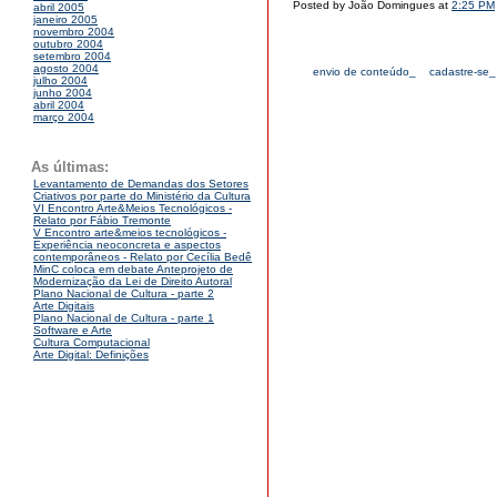
Posted by João Domingues at
2:25 PM
abril 2005
janeiro 2005
novembro 2004
outubro 2004
setembro 2004
agosto 2004
envio de conteúdo_
cadastre-se_
julho 2004
junho 2004
abril 2004
março 2004
As últimas:
Levantamento de Demandas dos Setores
Criativos por parte do Ministério da Cultura
VI Encontro Arte&Meios Tecnológicos -
Relato por Fábio Tremonte
V Encontro arte&meios tecnológicos -
Experiência neoconcreta e aspectos
contemporâneos - Relato por Cecília Bedê
MinC coloca em debate Anteprojeto de
Modernização da Lei de Direito Autoral
Plano Nacional de Cultura - parte 2
Arte Digitais
Plano Nacional de Cultura - parte 1
Software e Arte
Cultura Computacional
Arte Digital: Definições