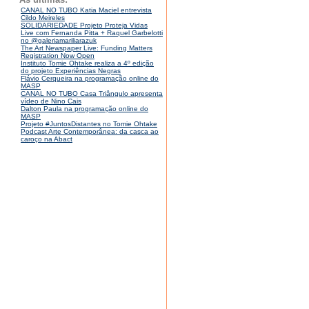
CANAL NO TUBO Katia Maciel entrevista
Cildo Meireles
SOLIDARIEDADE Projeto Proteja Vidas
Live com Fernanda Pitta + Raquel Garbelotti
no @galeriamariliarazuk
The Art Newspaper Live: Funding Matters
Registration Now Open
Instituto Tomie Ohtake realiza a 4º edição
do projeto Experiências Negras
Flávio Cerqueira na programação online do
MASP
CANAL NO TUBO Casa Triângulo apresenta
vídeo de Nino Cais
Dalton Paula na programação online do
MASP
Projeto #JuntosDistantes no Tomie Ohtake
Podcast Arte Contemporânea: da casca ao
caroço na Abact