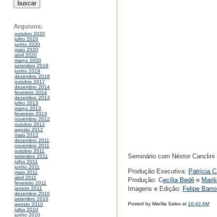
Arquivos:
outubro 2020
julho 2020
junho 2020
maio 2020
abril 2020
março 2020
setembro 2019
junho 2019
dezembro 2018
outubro 2017
dezembro 2014
fevereiro 2014
dezembro 2013
julho 2013
março 2013
fevereiro 2013
novembro 2012
outubro 2012
agosto 2012
maio 2012
dezembro 2011
novembro 2011
outubro 2011
Seminário com Néstor Canclini 
setembro 2011
julho 2011
junho 2011
Produção Executiva:
Patrícia C
maio 2011
abril 2011
Produção: C
ecília Bedê
e
Maril
fevereiro 2011
Imagens e Edição:
Felipe Barr
janeiro 2011
dezembro 2010
setembro 2010
Posted by Marília Sales at
10:42 AM
agosto 2010
julho 2010
junho 2010