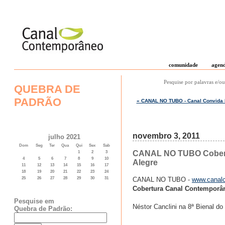
comunidade
agen
Pesquise por palavras e/ou
QUEBRA DE
PADRÃO
« CANAL NO TUBO - Canal Convida 
novembro 3, 2011
julho 2021
Dom
Seg
Ter
Qua
Qui
Sex
Sab
CANAL NO TUBO Cobertu
1
2
3
4
5
6
7
8
9
10
Alegre
11
12
13
14
15
16
17
18
19
20
21
22
23
24
CANAL NO TUBO -
www.canalc
25
26
27
28
29
30
31
Cobertura Canal Contemporân
Pesquise em
Néstor Canclini na 8ª Bienal do
Quebra de Padrão: