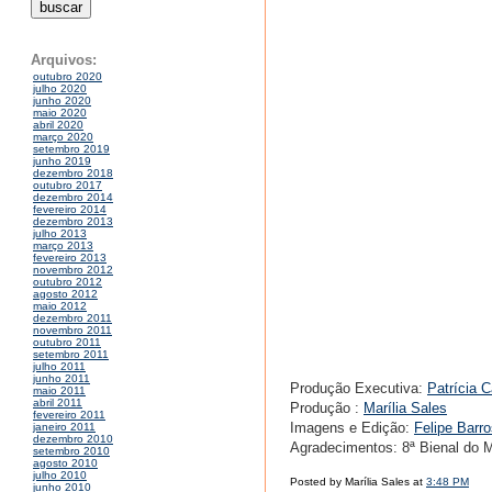
Arquivos:
outubro 2020
julho 2020
junho 2020
maio 2020
abril 2020
março 2020
setembro 2019
junho 2019
dezembro 2018
outubro 2017
dezembro 2014
fevereiro 2014
dezembro 2013
julho 2013
março 2013
fevereiro 2013
novembro 2012
outubro 2012
agosto 2012
maio 2012
dezembro 2011
novembro 2011
outubro 2011
setembro 2011
julho 2011
junho 2011
Produção Executiva:
Patrícia C
maio 2011
abril 2011
Produção :
Marília Sales
fevereiro 2011
Imagens e Edição:
Felipe Barr
janeiro 2011
dezembro 2010
Agradecimentos: 8ª Bienal do 
setembro 2010
agosto 2010
julho 2010
Posted by Marília Sales at
3:48 PM
junho 2010