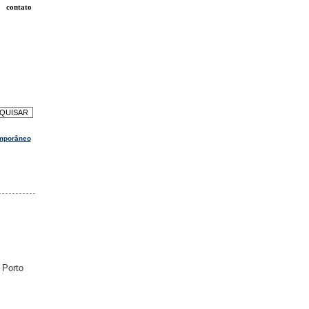
contato
mporâneo
 Porto