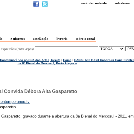
envio de conteúdo
cadastre-se
da
e-nformes
arte&ação
livraria
sobre o canal
 expressões (entre aspas)
Contemporâneo no SPA das Artes, Recife
|
Home
|
CANAL NO TUBO Cobertura Canal Conte
na 8ª Bienal do Mercosul, Porto Alegre »
 Convida Débora Aita Gasparetto
ontemporaneo.tv
asparetto
Gasparetto, gravado durante a abertura da 8a Bienal do Mercosul - 2011, em