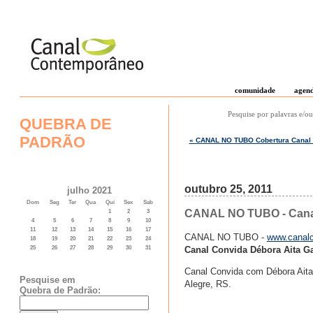
comunidade
agen
Pesquise por palavras e/ou
QUEBRA DE
PADRÃO
« CANAL NO TUBO Cobertura Canal 
outubro 25, 2011
julho 2021
Dom
Seg
Ter
Qua
Qui
Sex
Sab
CANAL NO TUBO - Canal
1
2
3
4
5
6
7
8
9
10
11
12
13
14
15
16
17
CANAL NO TUBO -
www.canalc
18
19
20
21
22
23
24
Canal Convida Débora Aita G
25
26
27
28
29
30
31
Canal Convida com Débora Aita 
Pesquise em
Alegre, RS.
Quebra de Padrão: