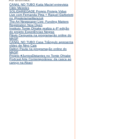
CANAL NO TUBO Katia Maciel entrevista
Cildo Meireles
SOLIDARIEDADE Projeto Proteja Vidas
Live com Fernanda Pitta + Raquel Garbelotti
no @galeriamariliarazuk
The Art Newspaper Live: Funding Matters
Registration Now Open
Instituto Tomie Ohtake realiza a 4º edição
do projeto Experiências Negras
Flávio Cerqueira na programação online do
MASP
CANAL NO TUBO Casa Triângulo apresenta
vídeo de Nino Cais
Dalton Paula na programação online do
MASP
Projeto #JuntosDistantes no Tomie Ohtake
Podcast Arte Contemporânea: da casca ao
caroço na Abact