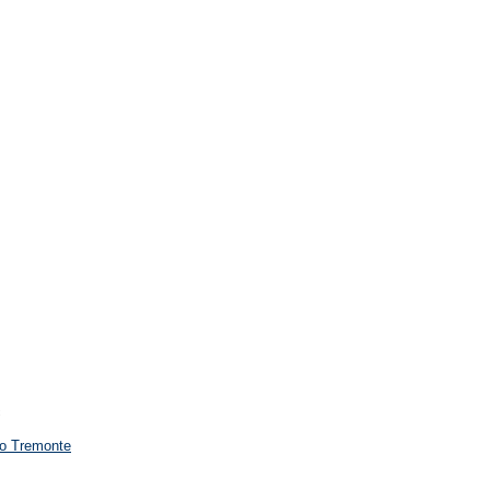
c
o Tremonte