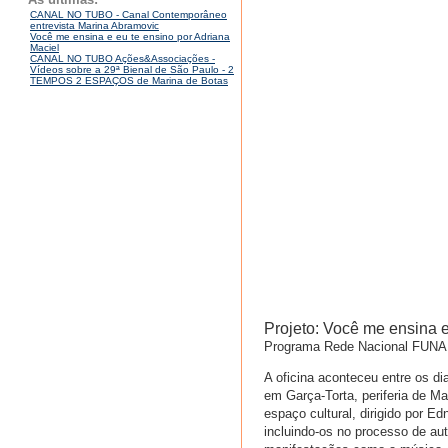
CANAL NO TUBO - Canal Contemporâneo
entrevista Marina Abramovic
Você me ensina e eu te ensino por Adriana
Maciel
CANAL NO TUBO Ações&Associações -
Vídeos sobre a 29ª Bienal de São Paulo - 2
TEMPOS 2 ESPAÇOS de Marina de Botas
Projeto: Você me ensina e
Programa Rede Nacional FUN
A oficina aconteceu entre os d
em Garça-Torta, periferia de Ma
espaço cultural, dirigido por E
incluindo-os no processo de au