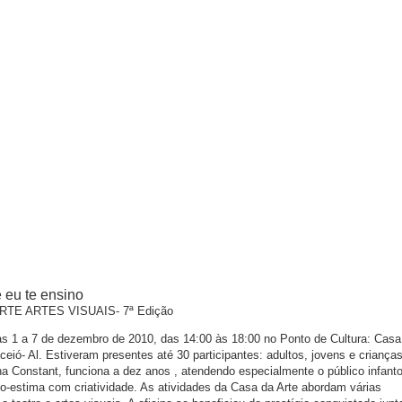
 eu te ensino
ARTE ARTES VISUAIS- 7ª Edição
ias 1 a 7 de dezembro de 2010, das 14:00 às 18:00 no Ponto de Cultura: Casa
ceió- Al. Estiveram presentes até 30 participantes: adultos, jovens e criança
dna Constant, funciona a dez anos , atendendo especialmente o público infanto-
to-estima com criatividade. As atividades da Casa da Arte abordam várias