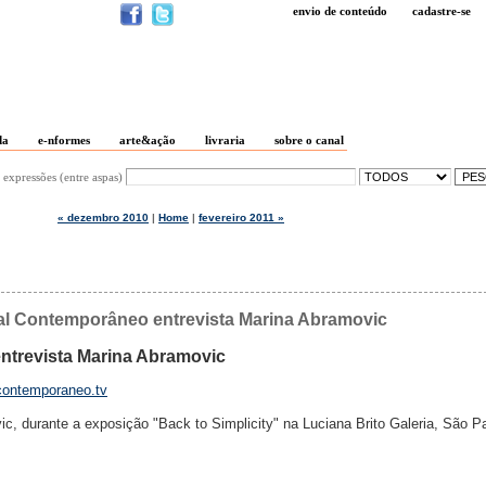
envio de conteúdo
cadastre-se
da
e-nformes
arte&ação
livraria
sobre o canal
 expressões (entre aspas)
« dezembro 2010
|
Home
|
fevereiro 2011 »
 Contemporâneo entrevista Marina Abramovic
trevista Marina Abramovic
ontemporaneo.tv
c, durante a exposição "Back to Simplicity" na Luciana Brito Galeria, São P