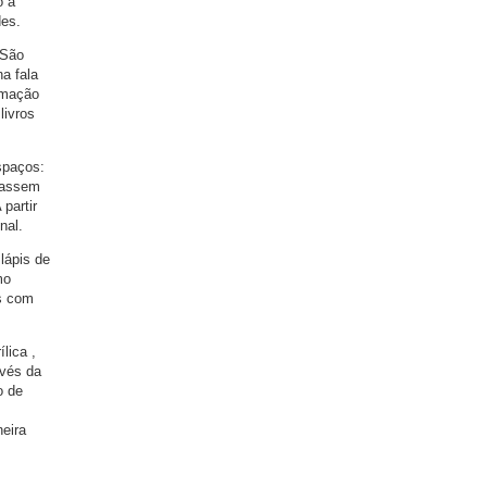
o a
des.
 São
a fala
rmação
livros
spaços:
icassem
partir
nal.
 lápis de
mo
os com
lica ,
avés da
o de
neira