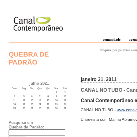
comunidade
agen
Pesquise por palavras e/ou
QUEBRA DE
PADRÃO
janeiro 31, 2011
julho 2021
Dom
Seg
Ter
Qua
Qui
Sex
Sab
CANAL NO TUBO - Canal
1
2
3
4
5
6
7
8
9
10
Canal Contemporâneo en
11
12
13
14
15
16
17
18
19
20
21
22
23
24
25
26
27
28
29
30
31
CANAL NO TUBO -
www.canalc
Entrevista com Marina Abramovi
Pesquise em
Quebra de Padrão: