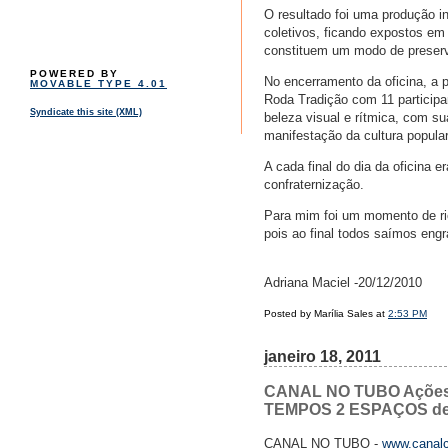
O resultado foi uma produção in
coletivos, ficando expostos em
constituem um modo de preserva
POWERED BY
No encerramento da oficina, a 
MOVABLE TYPE 4.01
Roda Tradição com 11 participa
Syndicate this site (XML)
beleza visual e rítmica, com s
manifestação da cultura popular
A cada final do dia da oficina
confraternização.
Para mim foi um momento de rico
pois ao final todos saímos eng
Adriana Maciel -20/12/2010
Posted by Marília Sales at
2:53 PM
janeiro 18, 2011
CANAL NO TUBO Ações&As
TEMPOS 2 ESPAÇOS de 
CANAL NO TUBO -
www.canalc