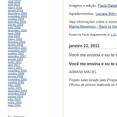
maio 2010
abril 2010
Imagens e edição:
Paula Dalga
março 2010
janeiro 2010
Agradecimentos:
Luciana Brito 
dezembro 2009
novembro 2009
outubro 2009
Veja informações sobre a most
setembro 2009
agosto 2009
Marina Abramovic - Back to Sim
julho 2009
dezembro 2008
maio 2008
Posted by Paula Dalgalarrondo at
1:26
abril 2008
março 2008
fevereiro 2008
janeiro 2008
janeiro 21, 2011
dezembro 2007
novembro 2007
outubro 2007
Você me ensina e eu te 
setembro 2007
agosto 2007
junho 2007
Você me ensina e eu te 
abril 2007
março 2007
novembro 2006
ADRANA MACIEL
outubro 2006
agosto 2006
novembro 2005
Projeto selecionado pelo Progr
outubro 2005
Oficina de pintura realizada n
julho 2005
junho 2005
dezembro 2004
setembro 2004
agosto 2004
julho 2004
junho 2004
maio 2004
As últimas: