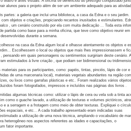
teatro e artes visuais. A oficina se beneficiou do prestígio conquistado junt
trair alunos para o projeto além de ser um ambiente adequado para as ativida
ês partes: a galeria que inclui uma biblioteca, a casa da Edna e o seu jardim.
s com objetos e criações, propiciando recantos inusitados e estimulantes. Edn
lco , um cenário construído por ela com muita dedicação ... Toda esta info
 de partida como base para a minha oficina, que teve como objetivo reunir em 
s desenvolvidas durante a semana.
colhesse na casa da Edna algum local e olhasse atentamente os objetos e e
jardim... Escolhessem o local ou objetos que mais lhes impressionassem e f
 pensando em quais personagens ou sentimentos surgiriam deste cenário. A 
am estimulados à livre criação , que podiam ser bidimensional ou tridimensio
materiais para os participantes, como: papéis, tintas, pincéis, lápis de cor e
lhidas de uma marcenaria local), materiais vegetais abundantes na região co
ízes, ou lixos como garrafas plásticas e etc.. Foram realizados vários objet
duzidos foram fotografados, impressos e incluídos nas páginas dos livros .
itidas algumas técnicas como: utilizar o lápis de cera ou vela sob a tinta acrí
im como o guache lavado, a utilização de texturas e volumes pictóricos, atr
o e a serragem e a frotagem como meio de obter texturas. Expliquei o círcul
ões espaciais, e etc... A cada trabalho apresentado eram indicadas suas
a estimulado a utilização de uma nova técnica, ampliando o vocabulário de ma
era heterogêneo nos aspectos referentes as idades e capacitações, o
um fator importante.