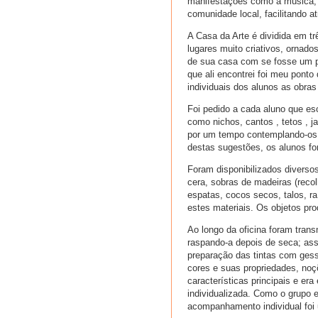
manifestações como a música, o 
comunidade local, facilitando a
A Casa da Arte é dividida em tr
lugares muito criativos, ornado
de sua casa com se fosse um pa
que ali encontrei foi meu ponto
individuais dos alunos as obra
Foi pedido a cada aluno que es
como nichos, cantos , tetos , 
por um tempo contemplando-os ,
destas sugestões, os alunos for
Foram disponibilizados diversos 
cera, sobras de madeiras (reco
espatas, cocos secos, talos, ra
estes materiais. Os objetos pro
Ao longo da oficina foram transm
raspando-a depois de seca; ass
preparação das tintas com gess
cores e suas propriedades, noç
características principais e er
individualizada. Como o grupo 
acompanhamento individual foi 