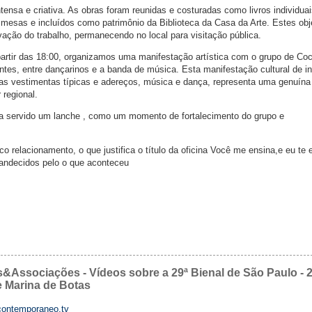
tensa e criativa. As obras foram reunidas e costuradas como livros individuai
 mesas e incluídos como patrimônio da Biblioteca da Casa da Arte. Estes obj
ção do trabalho, permanecendo no local para visitação pública.
partir das 18:00, organizamos uma manifestação artística com o grupo de Coc
ntes, entre dançarinos e a banda de música. Esta manifestação cultural de i
uas vestimentas típicas e adereços, música e dança, representa uma genuína
 regional.
 era servido um lanche , como um momento de fortalecimento do grupo e
 relacionamento, o que justifica o título da oficina Você me ensina,e eu te 
randecidos pelo o que aconteceu
sociações - Vídeos sobre a 29ª Bienal de São Paulo - 
Marina de Botas
ontemporaneo.tv