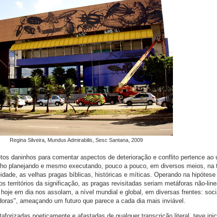
Regina Silveira, Mundus Admirabilis, Sesc Santana, 2009
etos daninhos para comentar aspectos de deterioração e conflito pertence ao 
nho planejando e mesmo executando, pouco a pouco, em diversos meios, na t
idade, as velhas pragas bíblicas, históricas e míticas. Operando na hipótese
os territórios da significação, as pragas revisitadas seriam metáforas não-lin
hoje em dia nos assolam, a nível mundial e global, em diversas frentes: soci
zadoras", ameaçando um futuro que parece a cada dia mais inviável.
aforizadas poeticamente e afastadas de qualquer transcrição literal, teve ini