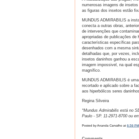
numerosas imagens de insetos 
as figuras dos insetos estão f
MUNDUS ADMIRABILIS a instalaç
conecta a outras obras, anteri
de intervenções que contamina
apropriadas de publicações de H
características específicas p
desenhados com a mesma sintaxe 
detalhadas que, por vezes, in
insetos daninhos ganhou a esca
imagem impossivel, na qual esp
magnífico.
MUNDUS ADMIRABILIS é uma ima
recortado e aplicado sobre a f
aos hiperbólicos seres daninho
Regina Silveira
*Mundus Admirabilis está no S
Paulo - SP. 11-2971-8700 ou e
Posted by Ananda Carvalho at
6:59 PM
Comments