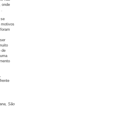
, onde
 .
 se
m motivos
 foram
ser
muito
o de
e uma
amento
,
frente
ana, São