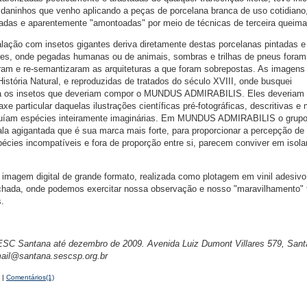
daninhos que venho aplicando a peças de porcelana branca de uso cotidiano
ixadas e aparentemente "amontoadas" por meio de técnicas de terceira queima
ão com insetos gigantes deriva diretamente destas porcelanas pintadas e
ores, onde pegadas humanas ou de animais, sombras e trilhas de pneus fora
ram e re-semantizaram as arquiteturas a que foram sobrepostas. As imagens
istória Natural, e reproduzidas de tratados do século XVIII, onde busquei
ara os insetos que deveriam compor o MUNDUS ADMIRABILIS. Eles deveriam 
particular daquelas ilustrações científicas pré-fotográficas, descritivas e 
cluíam espécies inteiramente imaginárias. Em MUNDUS ADMIRABILIS o grup
la agigantada que é sua marca mais forte, para proporcionar a percepção d
écies incompatíveis e fora de proporção entre si, parecem conviver em isol
gem digital de grande formato, realizada como plotagem em vinil adesivo
achada, onde podemos exercitar nossa observação e nosso "maravilhamento" 
s.
ESC Santana até dezembro de 2009. Avenida Luiz Dumont Villares 579, Sant
mail@santana.sescsp.org.br
|
Comentários(1)