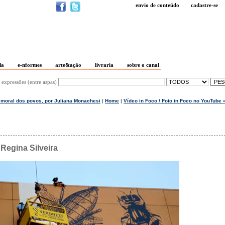
envio de conteúdo
cadastre-se
da
e-nformes
arte&ação
livraria
sobre o canal
 expressões (entre aspas)
 moral dos povos, por Juliana Monachesi
|
Home
|
Vídeo in Foco / Foto in Foco no YouTube 
Regina Silveira