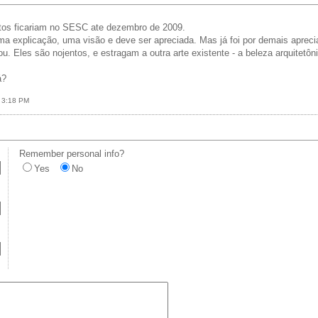
etos ficariam no SESC ate dezembro de 2009.
a explicação, uma visão e deve ser apreciada. Mas já foi por demais aprecia
 Eles são nojentos, e estragam a outra arte existente - a beleza arquitetôn
á?
0 3:18 PM
Remember personal info?
Yes
No