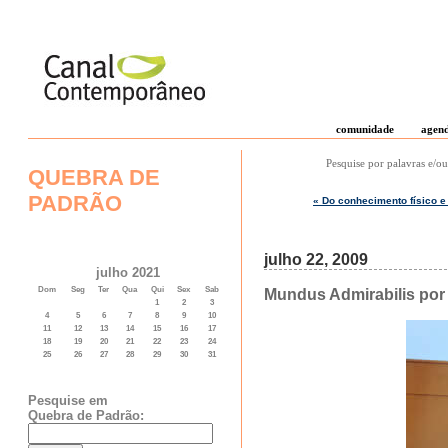
comunidade
agen
Pesquise por palavras e/ou
QUEBRA DE
PADRÃO
« Do conhecimento físico e
julho 22, 2009
julho 2021
Dom
Seg
Ter
Qua
Qui
Sex
Sab
Mundus Admirabilis por 
1
2
3
4
5
6
7
8
9
10
11
12
13
14
15
16
17
18
19
20
21
22
23
24
25
26
27
28
29
30
31
Pesquise em
Quebra de Padrão: