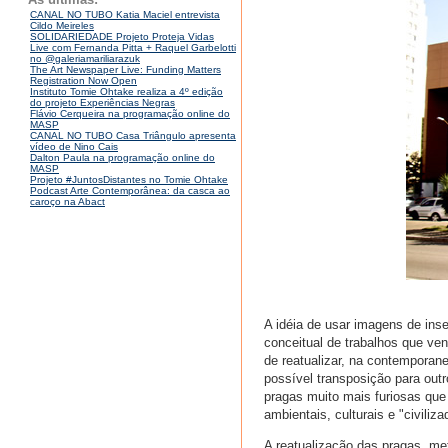
CANAL NO TUBO Katia Maciel entrevista
Cildo Meireles
SOLIDARIEDADE Projeto Proteja Vidas
Live com Fernanda Pitta + Raquel Garbelotti
no @galeriamariliarazuk
The Art Newspaper Live: Funding Matters
Registration Now Open
Instituto Tomie Ohtake realiza a 4º edição
do projeto Experiências Negras
Flávio Cerqueira na programação online do
MASP
CANAL NO TUBO Casa Triângulo apresenta
vídeo de Nino Cais
Dalton Paula na programação online do
MASP
Projeto #JuntosDistantes no Tomie Ohtake
Podcast Arte Contemporânea: da casca ao
caroço na Abact
A idéia de usar imagens de ins
conceitual de trabalhos que ve
de reatualizar, na contemporane
possível transposição para outr
pragas muito mais furiosas que 
ambientais, culturais e "civili
A reatualização das pragas, met