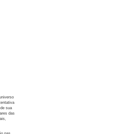
universo
entativa
 de sua
eares das
ais,
cio nas