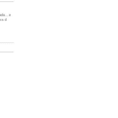
da... e
ics d