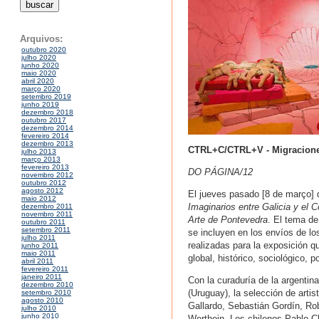
Arquivos:
outubro 2020
julho 2020
junho 2020
maio 2020
abril 2020
março 2020
setembro 2019
junho 2019
dezembro 2018
outubro 2017
dezembro 2014
fevereiro 2014
dezembro 2013
CTRL+C/CTRL+V - Migraciones
julho 2013
março 2013
fevereiro 2013
DO PÁGINA/12
novembro 2012
outubro 2012
agosto 2012
El jueves pasado [8 de março] 
maio 2012
Imaginarios entre Galicia y el 
dezembro 2011
novembro 2011
Arte de Pontevedra
. El tema de
outubro 2011
setembro 2011
se incluyen en los envíos de lo
julho 2011
realizadas para la exposición 
junho 2011
maio 2011
global, histórico, sociológico, p
abril 2011
fevereiro 2011
janeiro 2011
Con la curaduría de la argentina
dezembro 2010
(Uruguay), la selección de arti
setembro 2010
agosto 2010
Gallardo, Sebastián Gordín, Rob
julho 2010
junho 2010
Werthein. Los chilenos Pablo C