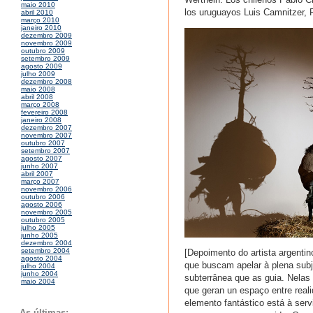
maio 2010
los uruguayos Luis Camnitzer, R
abril 2010
março 2010
janeiro 2010
dezembro 2009
novembro 2009
outubro 2009
setembro 2009
agosto 2009
julho 2009
dezembro 2008
maio 2008
abril 2008
março 2008
fevereiro 2008
janeiro 2008
dezembro 2007
novembro 2007
outubro 2007
setembro 2007
agosto 2007
junho 2007
abril 2007
março 2007
novembro 2006
outubro 2006
agosto 2006
novembro 2005
outubro 2005
julho 2005
junho 2005
dezembro 2004
setembro 2004
[Depoimento do artista argenti
agosto 2004
que buscam apelar à plena subj
julho 2004
junho 2004
subterrânea que as guia. Nelas
maio 2004
que geran un espaço entre real
elemento fantástico está à serv
As últimas: