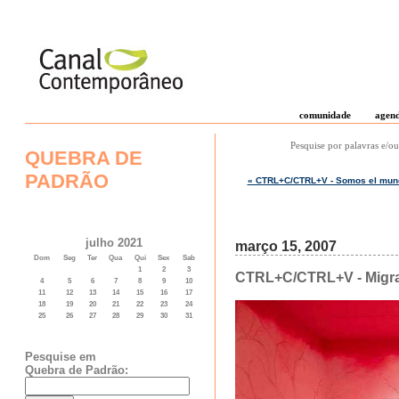
comunidade
agen
Pesquise por palavras e/ou
QUEBRA DE
PADRÃO
« CTRL+C/CTRL+V - Somos el mundo
julho 2021
março 15, 2007
Dom
Seg
Ter
Qua
Qui
Sex
Sab
1
2
3
CTRL+C/CTRL+V - Migrac
4
5
6
7
8
9
10
11
12
13
14
15
16
17
18
19
20
21
22
23
24
25
26
27
28
29
30
31
Pesquise em
Quebra de Padrão: