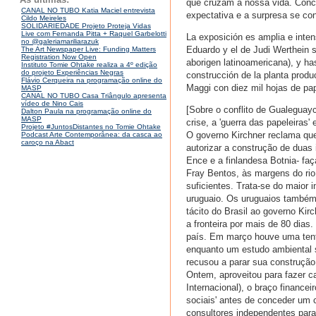
que cruzam a nossa vida. Con
CANAL NO TUBO Katia Maciel entrevista
expectativa e a surpresa se con
Cildo Meireles
SOLIDARIEDADE Projeto Proteja Vidas
Live com Fernanda Pitta + Raquel Garbelotti
La exposición es amplia e inte
no @galeriamariliarazuk
Eduardo y el de Judi Werthein s
The Art Newspaper Live: Funding Matters
Registration Now Open
aborigen latinoamericana), y ha
Instituto Tomie Ohtake realiza a 4º edição
do projeto Experiências Negras
construcción de la planta produ
Flávio Cerqueira na programação online do
Maggi con diez mil hojas de pa
MASP
CANAL NO TUBO Casa Triângulo apresenta
vídeo de Nino Cais
[Sobre o conflito de Gualegua
Dalton Paula na programação online do
MASP
crise, a 'guerra das papeleiras
Projeto #JuntosDistantes no Tomie Ohtake
O governo Kirchner reclama que 
Podcast Arte Contemporânea: da casca ao
caroço na Abact
autorizar a construção de duas 
Ence e a finlandesa Botnia- fa
Fray Bentos, às margens do rio.
suficientes. Trata-se do maior
uruguaio. Os uruguaios também
tácito do Brasil ao governo Ki
a fronteira por mais de 80 dia
país. Em março houve uma tenta
enquanto um estudo ambiental se
recusou a parar sua construção.
Ontem, aproveitou para fazer c
Internacional), o braço finance
sociais' antes de conceder um 
consultores independentes para 