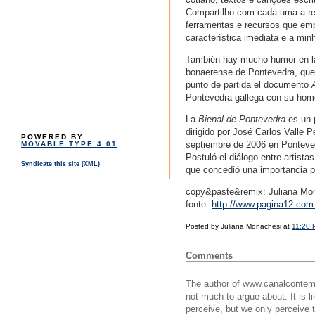
Compartilho com cada uma a rea
ferramentas e recursos que emp
característica imediata e a min
También hay mucho humor en la p
bonaerense de Pontevedra, que 
punto de partida el documento
Pontevedra gallega con su ho
La
Bienal de Pontevedra
es un 
dirigido por José Carlos Valle 
POWERED BY
septiembre de 2006 en Pontevedr
MOVABLE TYPE 4.01
Postuló el diálogo entre artista
Syndicate this site (XML)
que concedió una importancia p
copy&paste&remix: Juliana Mo
fonte:
http://www.pagina12.com
Posted by Juliana Monachesi at
11:20 
Comments
The author of www.canalcontempo
not much to argue about. It is l
perceive, but we only perceive t