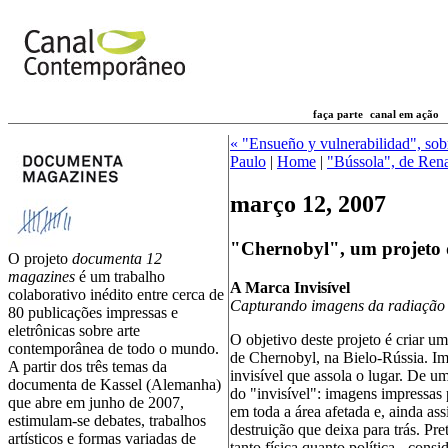
faça parte
canal em ação
« "Ensueño y vulnerabilidad", so
Paulo
|
Home
|
"Bússola", de Ren
março 12, 2007
"Chernobyl", um projeto d
O projeto
documenta 12
magazines
é um trabalho
A Marca Invisível
colaborativo inédito entre cerca de
Capturando imagens da radiação 
80 publicações impressas e
eletrônicas sobre arte
O objetivo deste projeto é criar u
contemporânea de todo o mundo.
de Chernobyl, na Bielo-Rússia. Im
A partir dos três temas da
invisível que assola o lugar. De u
documenta de Kassel (Alemanha)
do "invisível": imagens impressas 
que abre em junho de 2007,
em toda a área afetada e, ainda as
estimulam-se debates, trabalhos
destruição que deixa para trás. Pre
artísticos e formas variadas de
tanto física quanto política - con