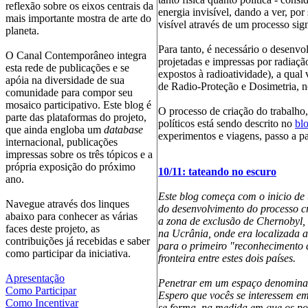
reflexão sobre os eixos centrais da
energia invisível, dando a ver, po
mais importante mostra de arte do
visível através de um processo sign
planeta.
Para tanto, é necessário o desenv
O Canal Contemporâneo integra
projetadas e impressas por radiação
esta rede de publicações e se
expostos à radioatividade), a qua
apóia na diversidade de sua
de Radio-Proteção e Dosimetria, n
comunidade para compor seu
mosaico participativo. Este blog é
O processo de criação do trabalho
parte das plataformas do projeto,
políticos está sendo descrito no
bl
que ainda engloba um
database
experimentos e viagens, passo a p
internacional, publicações
impressas sobre os três tópicos e a
própria exposição do próximo
10/11: tateando no escuro
ano.
Este blog começa com o inicio d
Navegue através dos linques
do desenvolvimento do processo cr
abaixo para conhecer as várias
a zona de exclusão de Chernobyl, 
faces deste projeto, as
na Ucrânia, onde era localizada a
contribuições já recebidas e saber
para o primeiro "reconhecimento d
como participar da iniciativa.
fronteira entre estes dois países.
Apresentação
Penetrar em um espaço denominad
Como Participar
Espero que vocês se interessem em
Como Incentivar
se forma, na medida em que os pos