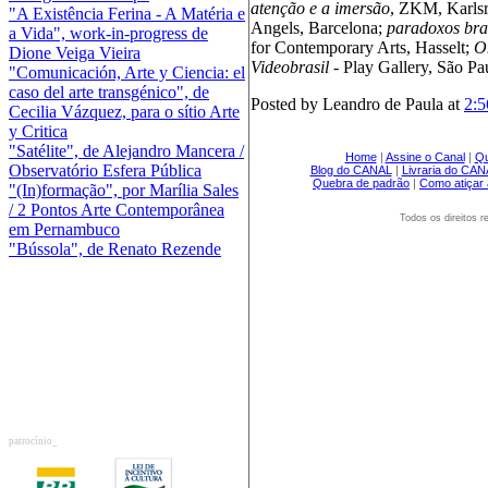
atenção e a imersão
, ZKM, Karls
"A Existência Ferina - A Matéria e
Angels, Barcelona;
paradoxos bra
a Vida", work-in-progress de
for Contemporary Arts, Hasselt;
O
Dione Veiga Vieira
Videobrasil
- Play Gallery, São Pa
"Comunicación, Arte y Ciencia: el
caso del arte transgénico", de
Posted by Leandro de Paula at
2:
Cecilia Vázquez, para o sítio Arte
y Critica
"Satélite", de Alejandro Mancera /
Home
|
Assine o Canal
|
Q
Observatório Esfera Pública
Blog do CANAL
|
Livraria do CA
Quebra de padrão
|
Como atiçar 
"(In)formação", por Marília Sales
/ 2 Pontos Arte Contemporânea
Todos os direitos
em Pernambuco
"Bússola", de Renato Rezende
patrocínio_