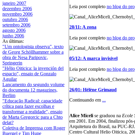
janeiro 2007
Leia post completo
no blog do pro
dezembro 2006
novembro 2006
outubro 2006
setembro 2006
28/11: A zona
agosto 2006
junho 2006
Leia post completo
no blog do pro
As últimas:
"Um ontologista observa", texto
de Georg Schöllhammer sobre a
obra de Nesa Paripovic,
05/12: A marca invisível
Springerin
"Hélio Oiticica: la invención del
Leia post completo
no blog do pro
espacio", ensaio de Gonzalo
Aguilar
Lançamento do segundo volume
26/01: Hélène Grimaud
do documenta 12 magazines,
Berlim
Continuando em
...
"Educação Radical: capacidade
crítica para fazer escolhas e
transformar a realidade", ensaio
Alice Miceli
se graduou na
Ecole 
de Marta Gregorcic para a Chto
em 2001. Em 2004, finalizou pós-
delat?
Arquitetura do Brasil, na PUC-RJ
Coletiva de Imprensa com Roger
Centro Cultural Helio Oiticica, 20
Buergel e Tim Hupe