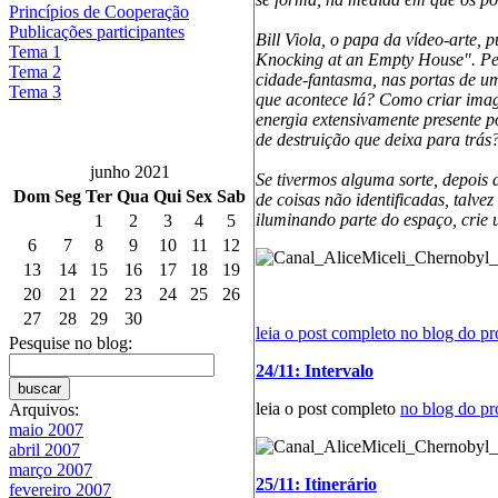
Princípios de Cooperação
Publicações participantes
Bill Viola, o papa da vídeo-arte, 
Tema 1
Knocking at an Empty House". Pen
Tema 2
cidade-fantasma, nas portas de u
Tema 3
que acontece lá? Como criar imag
energia extensivamente presente po
de destruição que deixa para trás
junho 2021
Se tivermos alguma sorte, depois 
Dom
Seg
Ter
Qua
Qui
Sex
Sab
de coisas não identificadas, talvez
iluminando parte do espaço, crie 
1
2
3
4
5
6
7
8
9
10
11
12
13
14
15
16
17
18
19
20
21
22
23
24
25
26
27
28
29
30
leia o post completo
no blog do pr
Pesquise no blog:
24/11: Intervalo
leia o post completo
no blog do pr
Arquivos:
maio 2007
abril 2007
março 2007
25/11: Itinerário
fevereiro 2007