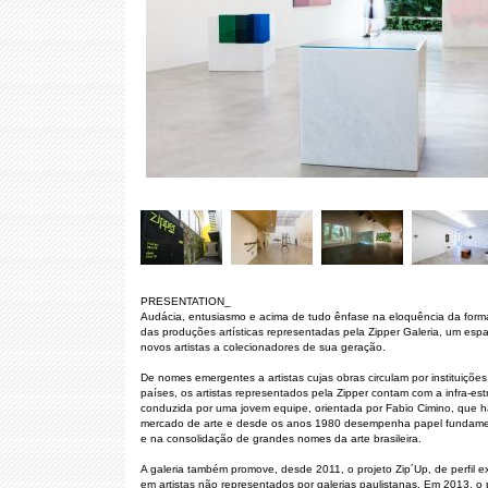
PRESENTATION_
Audácia, entusiasmo e acima de tudo ênfase na eloquência da forma
das produções artísticas representadas pela Zipper Galeria, um es
novos artistas a colecionadores de sua geração.
De nomes emergentes a artistas cujas obras circulam por instituições
países, os artistas representados pela Zipper contam com a infra-est
conduzida por uma jovem equipe, orientada por Fabio Cimino, que 
mercado de arte e desde os anos 1980 desempenha papel fundame
e na consolidação de grandes nomes da arte brasileira.
A galeria também promove, desde 2011, o projeto Zip´Up, de perfil e
em artistas não representados por galerias paulistanas. Em 2013, o