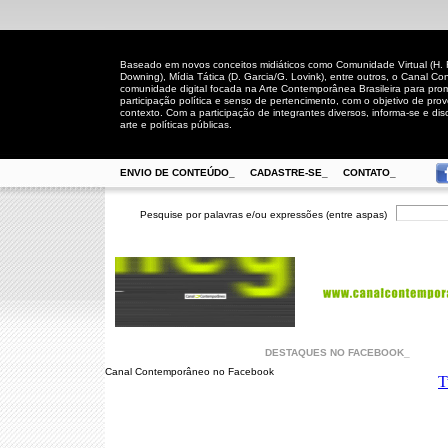
Baseado em novos conceitos midiáticos como Comunidade Virtual (H. Rh
Downing), Mídia Tática (D. Garcia/G. Lovink), entre outros, o Canal
comunidade digital focada na Arte Contemporânea Brasileira para prom
participação política e senso de pertencimento, com o objetivo de pro
contexto. Com a participação de integrantes diversos, informa-se e disc
arte e políticas públicas.
ENVIO DE CONTEÚDO_
CADASTRE-SE_
CONTATO_
Pesquise por palavras e/ou expressões (entre aspas)
DESTAQUES NO FACEBOOK_
Canal Contemporâneo no Facebook