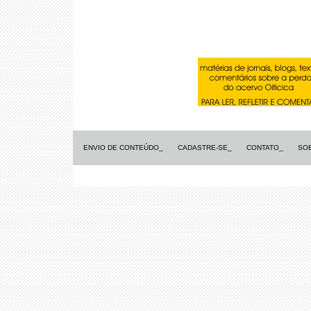
ENVIO DE CONTEÚDO_
CADASTRE-SE_
CONTATO_
SO