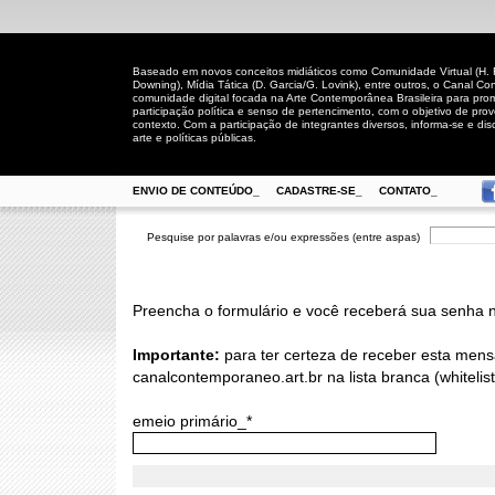
Baseado em novos conceitos midiáticos como Comunidade Virtual (H. Rh
Downing), Mídia Tática (D. Garcia/G. Lovink), entre outros, o Canal
comunidade digital focada na Arte Contemporânea Brasileira para prom
participação política e senso de pertencimento, com o objetivo de pro
contexto. Com a participação de integrantes diversos, informa-se e disc
arte e políticas públicas.
ENVIO DE CONTEÚDO_
CADASTRE-SE_
CONTATO_
Pesquise por palavras e/ou expressões (entre aspas)
Preencha o formulário e você receberá sua senha n
Importante:
para ter certeza de receber esta mens
canalcontemporaneo.art.br na lista branca (whitelis
emeio primário_*