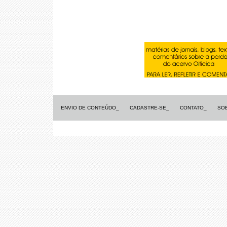
ENVIO DE CONTEÚDO_
CADASTRE-SE_
CONTATO_
SO