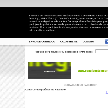
Baseado em novos conceitos midiáticos como Comunidade Virtual (H. Rh
Downing), Mídia Tática (D. Garcia/G. Lovink), entre outros, o Canal
comunidade digital focada na Arte Contemporânea Brasileira para prom
participação política e senso de pertencimento, com o objetivo de pro
contexto. Com a participação de integrantes diversos, informa-se e disc
arte e políticas públicas.
ENVIO DE CONTEÚDO_
CADASTRE-SE_
CONTATO_
Pesquise por palavras e/ou expressões (entre aspas)
DESTAQUES NO FACEBOOK_
Canal Contemporâneo no Facebook