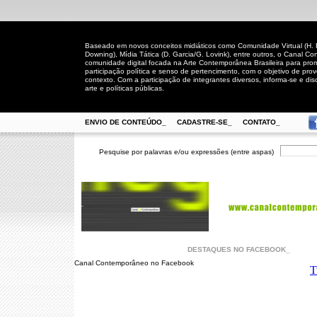
Baseado em novos conceitos midiáticos como Comunidade Virtual (H. Rh
Downing), Mídia Tática (D. Garcia/G. Lovink), entre outros, o Canal
comunidade digital focada na Arte Contemporânea Brasileira para prom
participação política e senso de pertencimento, com o objetivo de pro
contexto. Com a participação de integrantes diversos, informa-se e disc
arte e políticas públicas.
ENVIO DE CONTEÚDO_
CADASTRE-SE_
CONTATO_
Pesquise por palavras e/ou expressões (entre aspas)
DESTAQUES NO FACEBOOK_
Canal Contemporâneo no Facebook