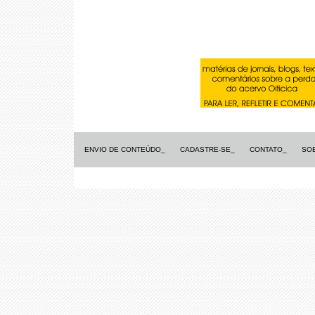
ENVIO DE CONTEÚDO_
CADASTRE-SE_
CONTATO_
SO