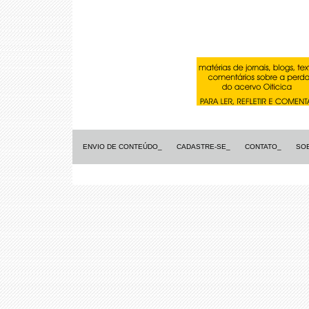
ENVIO DE CONTEÚDO_
CADASTRE-SE_
CONTATO_
SO