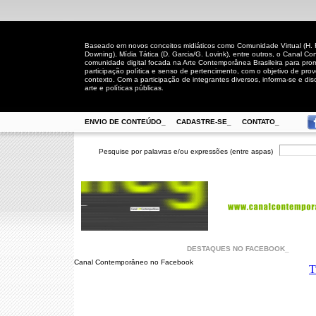
Baseado em novos conceitos midiáticos como Comunidade Virtual (H. Rh
Downing), Mídia Tática (D. Garcia/G. Lovink), entre outros, o Canal
comunidade digital focada na Arte Contemporânea Brasileira para prom
participação política e senso de pertencimento, com o objetivo de pro
contexto. Com a participação de integrantes diversos, informa-se e disc
arte e políticas públicas.
ENVIO DE CONTEÚDO_
CADASTRE-SE_
CONTATO_
Pesquise por palavras e/ou expressões (entre aspas)
DESTAQUES NO FACEBOOK_
Canal Contemporâneo no Facebook