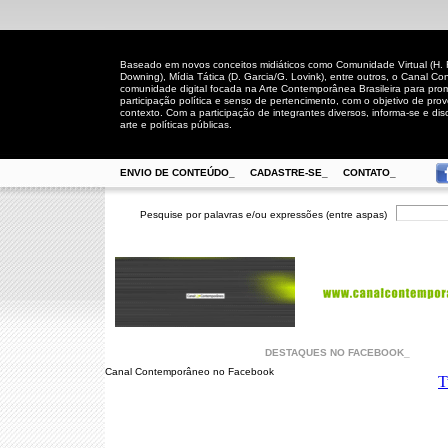
Baseado em novos conceitos midiáticos como Comunidade Virtual (H. Rh
Downing), Mídia Tática (D. Garcia/G. Lovink), entre outros, o Canal
comunidade digital focada na Arte Contemporânea Brasileira para prom
participação política e senso de pertencimento, com o objetivo de pro
contexto. Com a participação de integrantes diversos, informa-se e disc
arte e políticas públicas.
ENVIO DE CONTEÚDO_
CADASTRE-SE_
CONTATO_
Pesquise por palavras e/ou expressões (entre aspas)
DESTAQUES NO FACEBOOK_
Canal Contemporâneo no Facebook