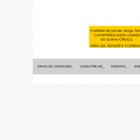
ENVIO DE CONTEÚDO_
CADASTRE-SE_
CONTATO_
SO