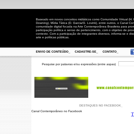
Baseado em novos conceitos midiáticos como Comunidade Virtual (H. Rh
Downing), Mídia Tática (D. Garcia/G. Lovink), entre outros, o Canal
comunidade digital focada na Arte Contemporânea Brasileira para prom
participação política e senso de pertencimento, com o objetivo de pro
contexto. Com a participação de integrantes diversos, informa-se e disc
arte e políticas públicas.
ENVIO DE CONTEÚDO_
CADASTRE-SE_
CONTATO_
Pesquise por palavras e/ou expressões (entre aspas)
DESTAQUES NO FACEBOOK_
Canal Contemporâneo no Facebook