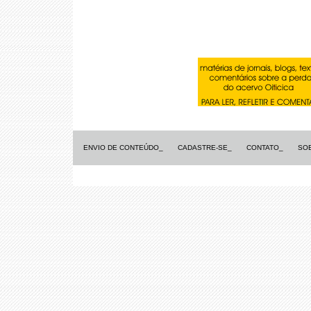
ENVIO DE CONTEÚDO_
CADASTRE-SE_
CONTATO_
SO