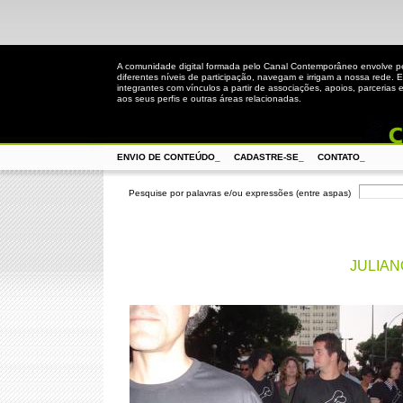
A comunidade digital formada pelo Canal Contemporâneo envolve 
diferentes níveis de participação, navegam e irrigam a nossa rede. 
integrantes com vínculos a partir de associações, apoios, parcerias 
aos seus perfis e outras áreas relacionadas.
ENVIO DE CONTEÚDO_
CADASTRE-SE_
CONTATO_
Pesquise por palavras e/ou expressões (entre aspas)
JULIAN