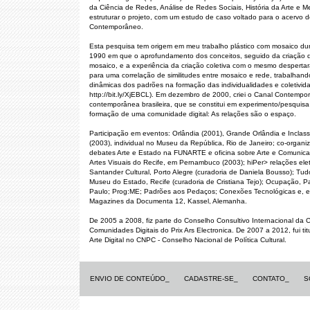
da Ciência de Redes, Análise de Redes Sociais, História da Arte e 
estruturar o projeto, com um estudo de caso voltado para o acervo 
Contemporâneo.
Esta pesquisa tem origem em meu trabalho plástico com mosaico du
1990 em que o aprofundamento dos conceitos, seguido da criação 
mosaico, e a experiência da criação coletiva com o mesmo despert
para uma correlação de similitudes entre mosaico e rede, trabalhand
dinâmicas dos padrões na formação das individualidades e coletivida
http://bit.ly/XjEBCL). Em dezembro de 2000, criei o Canal Contempo
contemporânea brasileira, que se constitui em experimento/pesquisa 
formação de uma comunidade digital: As relações são o espaço.
Participação em eventos: Orlândia (2001), Grande Orlândia e Inclassi
(2003), individual no Museu da República, Rio de Janeiro; co-organi
debates Arte e Estado na FUNARTE e oficina sobre Arte e Comuni
Artes Visuais do Recife, em Pernambuco (2003); hiPer> relações eletro
Santander Cultural, Porto Alegre (curadoria de Daniela Bousso); Tu
Museu do Estado, Recife (curadoria de Cristiana Tejo); Ocupação, P
Paulo; Prog:ME; Padrões aos Pedaços; Conexões Tecnológicas e, e
Magazines da Documenta 12, Kassel, Alemanha.
De 2005 a 2008, fiz parte do Conselho Consultivo Internacional da 
Comunidades Digitais do Prix Ars Electronica. De 2007 a 2012, fui tit
Arte Digital no CNPC - Conselho Nacional de Política Cultural.
ENVIO DE CONTEÚDO_
CADASTRE-SE_
CONTATO_
S