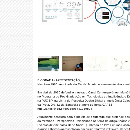
BIOGRAFIA / APRESENTAÇÃO_
Nasci em 1960, na cidade do Rio de Janeiro e atualmente vivo e tr
Em abril de 2015 defendi o mestrado Canal Contemporâneo: Memóri
no Programa de Pós-Graduação em Tecnologias da Inteligência e Des
na PUC-SP, na Linha de Pesquisa Design Digital e Inteligência Colet
da Profa. Dra. Lucia Santaella e apoio de bolsa CAPES.
http://lattes.cnpq.br/5006506741939894
Atualmente pesquiso para o projeto de doutorado que pretende dese
do mestrado - Perspectivas - relacionado ao tema do artigo Análise 
Eventos de Arte como Rede Social, publicado no livro Futuros Possív
Arquivos Digitais (apresentação em prezi: http://bit.ly/T14yzl). Conce