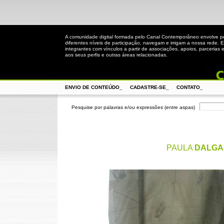
A comunidade digital formada pelo Canal Contemporâneo envolve 
diferentes níveis de participação, navegam e irrigam a nossa rede. 
integrantes com vínculos a partir de associações, apoios, parcerias 
aos seus perfis e outras áreas relacionadas.
ENVIO DE CONTEÚDO_
CADASTRE-SE_
CONTATO_
Pesquise por palavras e/ou expressões (entre aspas)
PAULA
DALGA