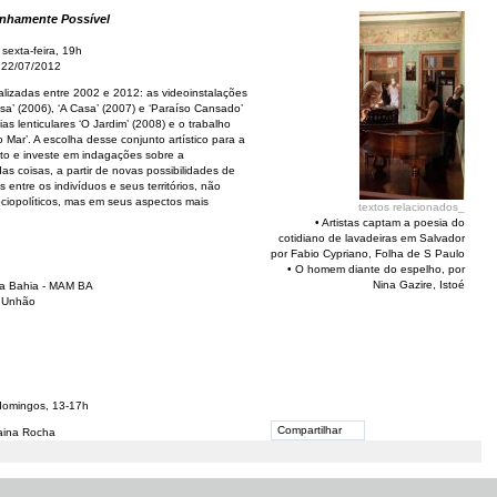
anhamente Possível
sexta-feira, 19h
 22/07/2012
alizadas entre 2002 e 2012: as videoinstalações
ksa’ (2006), ‘A Casa’ (2007) e ‘Paraíso Cansado’
ias lenticulares ‘O Jardim’ (2008) e o trabalho
 Mar’. A escolha desse conjunto artístico para a
to e investe em indagações sobre a
das coisas, a partir de novas possibilidades de
entre os indivíduos e seus territórios, não
ciopolíticos, mas em seus aspectos mais
textos relacionados_
•
Artistas captam a poesia do
cotidiano de lavadeiras em Salvador
por Fabio Cypriano, Folha de S Paulo
•
O homem diante do espelho, por
Nina Gazire, Istoé
a Bahia - MAM BA
o Unhão
domingos, 13-17h
Compartilhar
aina Rocha