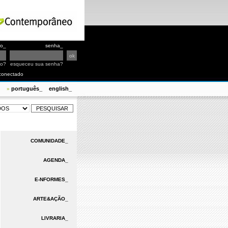
io_
senha_
io?
esqueceu sua senha?
conectado
português_
english_
»
COMUNIDADE_
AGENDA_
E-NFORMES_
ARTE&AÇÃO_
LIVRARIA_