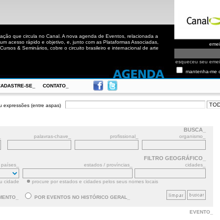
ação que circula no Canal. A nova agenda de Eventos, relacionada a
m acesso rápido e objetivo, e, junto com as Plataformas Associadas,
eme
ursos & Seminários, cobre o circuito brasileiro e internacional de arte
esqueceu seu eme
mantenha-me 
CADASTRE-SE_
CONTATO_
u expressões (entre aspas)
BUSCA_
_
palavras-chave_
profissional_
organismo_
FILTRO GEOGRÁFICO_
países_
estados / províncias_
cidades_
ou cidade
procure por estados e cidades pelos seus nomes locais
MENTO_
POR EVENTOS NO HISTÓRICO GERAL_
EVENTO_