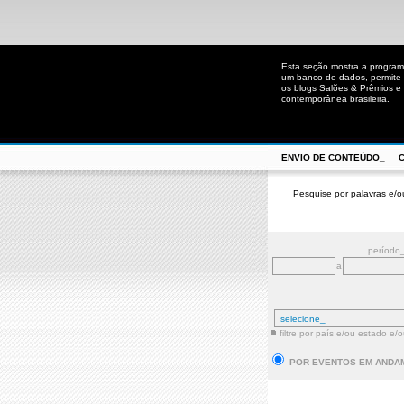
Esta seção mostra a program
um banco de dados, permite u
os blogs Salões & Prêmios e C
contemporânea brasileira.
ENVIO DE CONTEÚDO_
Pesquise por palavras e/o
período
a
filtre por país e/ou estado e/
POR EVENTOS EM ANDA