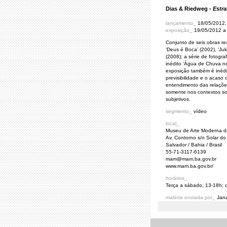
Dias & Riedweg -
Estr
lançamento_
18/05/2012, 
exposição_
19/05/2012 a
Conjunto de seis obras re
‘Deus é Boca’ (2002), ‘Ju
(2008); a série de fotograf
inédito ‘Água de Chuva no
exposição também é inédi
previsibilidade e o acaso 
entendimento das relações 
somente nos contextos so
subjetivos.
segmento_
vídeo
local_
Museu de Arte Moderna d
Av. Contorno s/n Solar d
Salvador / Bahia / Brasil
55-71-3117-6139
mam@mam.ba.gov.br
www.mam.ba.gov.br/
horários_
Terça a sábado, 13-18h; 
matéria enviada por_
Jan