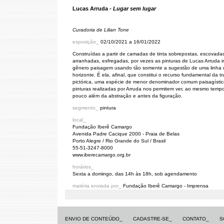
Lucas Arruda -
Lugar sem lugar
Curadoria de Lilian Tone
exposição_
02/10/2021 a 16/01/2022
Construídas a partir de camadas de tinta sobrepostas, escovada
arranhadas, esfregadas, por vezes as pinturas de Lucas Arruda 
gênero paisagem usando tão somente a sugestão de uma linha 
horizonte. É ela, afinal, que constitui o recurso fundamental da t
pictórica, uma espécie de menor denominador comum paisagístic
pinturas realizadas por Arruda nos permitem ver, ao mesmo temp
pouco além da abstração e antes da figuração.
segmento_
pintura
local_
Fundação Iberê Camargo
Avenida Padre Cacique 2000 - Praia de Belas
Porto Alegre / Rio Grande do Sul / Brasil
55-51-3247-8000
www.iberecamargo.org.br
horários_
Sexta a domingo, das 14h às 18h, sob agendamento
matéria enviada por_
Fundação Iberê Camargo - Imprensa
ENVIO DE CONTEÚDO_
CADASTRE-SE_
CONTATO_
S