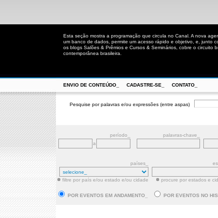
Esta seção mostra a programação que circula no Canal. A nova age
um banco de dados, permite um acesso rápido e objetivo, e, junto 
os blogs Salões & Prêmios e Cursos & Seminários, cobre o circuito bra
contemporânea brasileira.
ENVIO DE CONTEÚDO_
CADASTRE-SE_
CONTATO_
Pesquise por palavras e/ou expressões (entre aspas)
período_
palavras-chave_
a
países_
es
filtre por país e/ou estado e/ou cidade
procure por estados e ci
POR EVENTOS EM ANDAMENTO_
POR EVENTOS NO HI